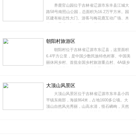
养鹿官山园位于吉林省辽源市东丰县江城大
仗的一场战役。第三展区记录的是解方将
路58号南照山公园，总面积为16.2万平方米。园
区建有标志性大门、游客与梅花鹿互动广场、木
栈道、景观雕塑、旱溪等，是国内首个以梅花鹿
为主题的观赏园，充分体现了东丰鹿乡特色和历
史文化，是集游客看鹿、赏鹿、娱乐于一体的休
朝阳村旅游区
闲旅游圣地。走进养鹿官山园，只见依山架起的
朝阳村位于吉林省辽源市东辽县，这里面积
木栈道回旋攀高，在蜿蜒曲折的丛林中穿过，徒
6.4平方公里，是中国少数民族特色村寨、中国美
步
丽休闲乡村、首批全国乡村旅游重点村、4A级乡
村旅游经营单位。现有党建主题公园、红色党史
馆、朝鲜族民俗博物馆、图书馆（绍兴图书馆分
馆）、村史馆、创意稻田观光园、水上乐园、儿
大顶山风景区
童乐园、美食坊夜市、电影拍摄基地、路河水库
大顶山风景区位于吉林省辽源市东丰县小四
等景点和打卡地20余处，为游客游览、娱乐
平镇东南部，海拔864米，占地1600多公顷。大
顶山自然风光秀丽，山高水清，怪石嶙峋，天然
林与人工林交错分布，森林莽莽、古木参天，自
然资源极其丰富。主峰周围有点将台、鹰嘴岩、
公主坟、天外飞来石等四大自然景观。大顶山春
季的烂漫山花、夏季的累累野果、秋季的霜染红