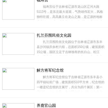
福寿宫
的东北美食。为了让游客们更好地体验当地的风
福寿宫位于吉林省辽源市龙山区辽河大路
土人情，山庄内还建设了东北民居风格的民宿6间
5113号，是东北最大道观，气势雄伟宏大，风格
独特壮观，高高矗立在龙山之巅，是辽源的地标
式建筑。始建于清光绪年间，当时福寿宫道教建
筑群的修建到达鼎盛时期。福寿宫依山而建，徐
徐向上，共有五层。二层大殿吕祖殿，是福寿宫
扎兰芬围民俗文化园
道教建筑群中较为重要的宫殿，供奉纯阳帝君。
扎兰芬围民俗文化园位于吉林省辽源市东丰
第三层由寿星殿和东西配殿组成。第四层主要是
县沙河镇庆余村六组，总面积150公顷，建筑面积
观音殿和三
15公顷，园区立足于吉林独有的长白山、松江
水、黑土地、白雪原等自然、人文、历史、文化
元素，是一个集影视拍摄发行、民俗生态观光旅
游、数字影视科技孵化基地为一体的综合文化产
解方将军纪念馆
业园区，突出了“盛京围场、皇家鹿苑、关东文
解方将军纪念馆位于吉林省辽源市东丰县小
化、满族风情”的特色。扎兰芬围民俗文化园
四平镇站前广场，建筑面积510平方米，纪念馆的
一楼是纪念馆的主展厅，共分为四个展区：第一
展区主要介绍的是解方将军青少年时期外出求学
和抗日战争、解放战争时期的历史资料。第二展
区主要记录的是解放海南岛的事迹材料。解放海
养鹿官山园
南是解方将军军事生涯中为数不多的亲自带兵打