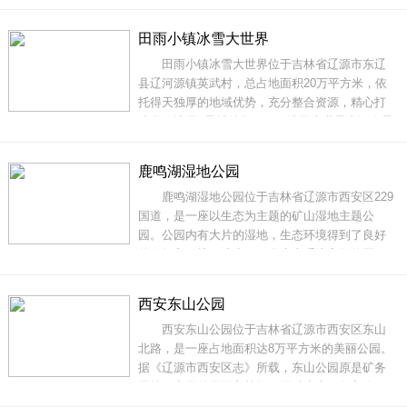
文化传承的重要场所。凌云寺以其独特的建筑风
格和丰富的文化内涵而闻名于世。它坐落在连泉
田雨小镇冰雪大世界
山脚下，周围环绕着茂密的森林和清澈的溪流，
田雨小镇冰雪大世界位于吉林省辽源市东辽
景色优美宜人。这里不仅有精美的佛殿、钟楼、
县辽河源镇英武村，总占地面积20万平方米，依
鼓
托得天独厚的地域优势，充分整合资源，精心打
造多项冰雪+异域特色项目。冰雪大世界内还有异
域风情雪景、雪乡景观、乡村雪景等冬季自然景
色，游客们在体验冬季飘雪的异域古堡同时，感
鹿鸣湖湿地公园
受穿越浪漫景观桥的冬季神秘，体会莱茵小径与
鹿鸣湖湿地公园位于吉林省辽源市西安区229
白色交织的如梦如幻，感叹冬季微缩纯洁的雪
国道，是一座以生态为主题的矿山湿地主题公
雕，移
园。公园内有大片的湿地，生态环境得到了良好
的修复和保护，成为了一个生态系统完整的区
域。园内的亲水平台、骑行驿道、景观亭台等设
施，为游客提供了各种休闲娱乐的方式，让人们
西安东山公园
在自然中放松身心，感受大自然的美妙。特别是
西安东山公园位于吉林省辽源市西安区东山
在冬季，鹿鸣湖湿地公园更是景色如画，吸引了
北路，是一座占地面积达8万平方米的美丽公园。
众多游
据《辽源市西安区志》所载，东山公园原是矿务
局第一中学的果园和林场。经过生态修复和改
造，现在的东山公园已经成为一处非常适合市民