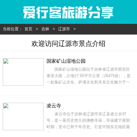
当前位置：
首页
>
吉林
>
辽源市
>
欢迎访问辽源市景点介绍
国家矿山湿地公园
国家矿山湿地公园位于吉林省辽源市西安区
泰安大路，占地17.65平方公里（26475亩），是
一处集矿山文化、萨满文化和关东文化魅力于一
体的大型市区公园。公园空间环境包括矿业文化
中心区、康乐休闲区、地质博物馆区、森林休闲
区、凯旋王国创意园、文创产业园、矿工墓遗址
凌云寺
保护区、湿地观光区和嬉雪区等14个功能区，其
凌云寺位于吉林省辽源市东辽县凌云乡37
中主入口广场、凤鸣湖、鹿鸣湖、烟霞湖等景
号，是一座历史悠久的佛教寺庙，寺庙建于唐朝
时期，至今已有千年历史。它是中国东北地区最
重要的佛教文化遗产之一，也是当地人民信仰和