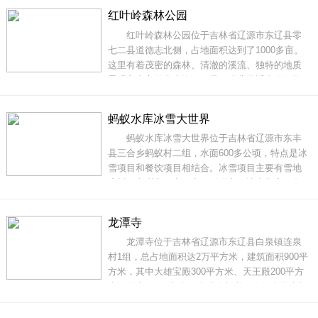
当地居民信仰和崇拜的重要场所。据历史记载，
红叶岭森林公园
这座庙宇始建于清朝光绪元年，经过多次修整和
红叶岭森林公园位于吉林省辽源市东辽县零
扩建，至今仍然保存完好。每逢农历正月初一和
七二县道德志北侧，占地面积达到了1000多亩。
十
这里有着茂密的森林、清澈的溪流、独特的地质
景观和丰富的生态资源，是一处非常适合休闲旅
游和户外运动的好去处。整个公园被茂密的树木
所覆盖，空气清新怡人，让人感到身心愉悦。在
蚂蚁水库冰雪大世界
这里漫步，可以听到鸟儿欢快的歌唱声和流水潺
蚂蚁水库冰雪大世界位于吉林省辽源市东丰
潺的声音，仿佛置身于一个世外桃源中。尤其是
县三合乡蚂蚁村二组，水面600多公顷，特点是冰
雪项目和餐饮项目相结合。冰雪项目主要有雪地
摩托、爬犁车、卡丁车、碰碰车、冰上龙舟、冬
捕等。蚂蚁山庄大厅栽植了许多热带、亚热带的
植物，布置了许多假山、楼阁和小桥流水，很有
龙潭寺
江南水乡的风韵。当您在冰天雪地中尽情狂欢之
龙潭寺位于吉林省辽源市东辽县白泉镇连泉
后--蚂蚁山庄体验如诗如画的江南美景、
村1组，总占地面积达2万平方米，建筑面积900平
方米，其中大雄宝殿300平方米、天王殿200平方
米，僧寮300平方米；为现代与必要的复古元素相
结合建筑样式。 龙潭寺作为一个具有二万平方米
规模的清修之地，不但所有建筑布局合理，搭配