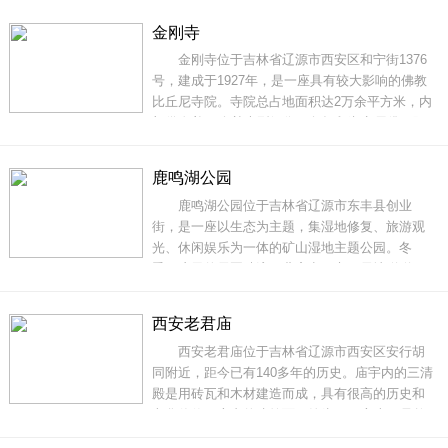
和游客出游的地方。公园内建有凉亭、长廊、甬
金刚寺
道等设施，供游客休息和观赏。同时，小溪、瀑
金刚寺位于吉林省辽源市西安区和宁街1376
布和绿树环绕，景色优美，成为市民游客的最新
号，建成于1927年，是一座具有较大影响的佛教
打
比丘尼寺院。寺院总占地面积达2万余平方米，内
部供奉着20余尊大型铜像，包括释迦牟尼佛、阿
弥陀佛、药师佛、文殊、普贤、观音、地藏、韦
陀菩萨等。金刚寺的建筑形式采用了中国传统的
鹿鸣湖公园
建筑语言，全部采用明末清初形式北派风格。整
鹿鸣湖公园位于吉林省辽源市东丰县创业
个建筑色彩以灰瓦红墙为主，采用对称的形式
街，是一座以生态为主题，集湿地修复、旅游观
光、休闲娱乐为一体的矿山湿地主题公园。冬
季，这里的雪圈冲浪、儿童卡丁车、雪地碰碰
球，雪地摩托、冰上自行车，仿真狗拉爬犁等网
红娱乐项目，一定让你意犹未尽。地址：吉林省
西安老君庙
辽源市东丰县创业街门票：免费开放开放时间：
西安老君庙位于吉林省辽源市西安区安行胡
全天交通参考路线：从东丰县客运站进入北影胡
同附近，距今已有140多年的历史。庙宇内的三清
同--兴隆街--创
殿是用砖瓦和木材建造而成，具有很高的历史和
文化价值。庙内的建筑面积约为70平方米，虽然
规模不大，但是其历史悠久、文化底蕴深厚，是