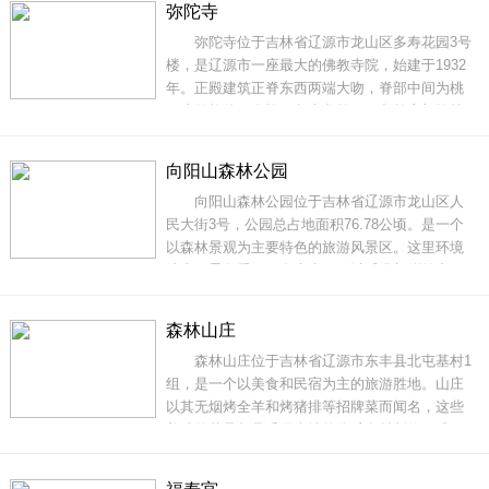
弥陀寺
和谐，而且无论室内室外都干净整洁、一尘不
弥陀寺位于吉林省辽源市龙山区多寿花园3号
染。甚至一应物品的摆放都物尽其位、井然有
楼，是辽源市一座最大的佛教寺院，始建于1932
序，极
年。正殿建筑正脊东西两端大吻，脊部中间为桃
形建筑构件，卷檐四角为龙首形，龙首底部均挂
有铜钟，顶上有走兽。西厢房是禅堂、起居室、
厨房，东厢房设经堂、功德堂、浴室。弥陀寺正
向阳山森林公园
殿东西各有两间简易佛堂，东佛堂供奉药师佛，
向阳山森林公园位于吉林省辽源市龙山区人
西佛堂供奉阿弥陀佛。大殿正中供奉八尊高1.5米
民大街3号，公园总占地面积76.78公顷。是一个
铜佛
以森林景观为主要特色的旅游风景区。这里环境
清幽，景色秀丽，在山上，可以呼吸新鲜的空
气，观赏千姿百态的花草树木，是一个离城市最
近的森林公园。夏季的辽源向阳山森林公园里，
森林山庄
鲜花盛开。鲜花中，蝴蝶翩翩，成为公园一道美
森林山庄位于吉林省辽源市东丰县北屯基村1
丽的风景线。置身其中，针阔叶混交林色彩斑
组，是一个以美食和民宿为主的旅游胜地。山庄
斓，灌木丛绚丽
以其无烟烤全羊和烤猪排等招牌菜而闻名，这些
美味的菜品都是采用当地的优质食材制作而成
的。除此之外，山庄还有独具特色的铁锅炖大
鹅、炖笨鸡和炖鱼等菜品，让游客们品尝到正宗