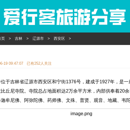
首页
>
吉林
>
辽源市
>
西安区
>
6-19 09:47:07 已有
252人关注
位于吉林省辽源市西安区和宁街1376号，建成于1927年，是
教比丘尼寺院。寺院总占地面积达2万余平方米，内部供奉着20
释迦牟尼佛、阿弥陀佛、药师佛、文殊、普贤、观音、地藏、韦