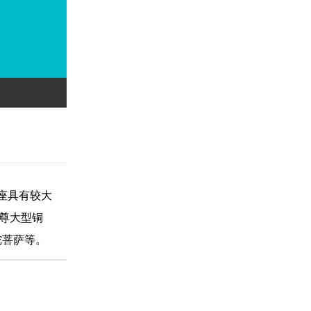
一座具有较大
余尊大型铜
陀菩萨等。