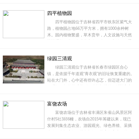
优美，划分休闲广场、红色教育、航空博览、生
态绿化、后勤生产五个主要区域。一江山岛军事
四平植物园
主题公园分布五湖五岛及环湖步道、航空平台、
四平植物园位于吉林省四平市铁东区紫气大
纪念馆、英雄群雕、双拥广场、休闲大路、绿化
路，植物园占地66万平方米，拥有1000余种树
木。园内植物繁盛，草木贲华，人文设施与天然
植被浑然一体，夺造化之奇，逾画工之妙，四季
轮回，云霞雕色，是一座绿色生态花园，广大市
民休闲娱乐的首选之地。四平植物园内，高105米
绿园三清观
的摩天轮拔地而起，首先涂上了一抹浪漫底色；
绿园三清观位于吉林省长春市绿园区合心
与其隔林相望的是水域4万平方米的清湖，蜿蜒小
镇，是依据千年道观“青衣观”的旧址恢复重建的。
路环绕周边，为园区
站在大门外，心中还有些许忐忑，但迈进大门的
一瞬间，忽然就感觉到了道教福地的一派祥和之
气。三清观的正殿是重新修缮的救苦殿，左右分
别是护法殿和城隍殿，三殿合抱之处是一片空
富饶农场
场，地上画了一幅巨大的太极八卦图，站在太极
富饶农场位于吉林省丰满区朱雀山风景区阿
的正中间，闭上眼睛，仔细去感受什么是“道法自
什村5社3邱6幢，农场自2015年筹建以来，现已
然”。
发展到集生态农业、游园观光、绿色养殖、采摘
体验、休闲度假、特色餐饮、民宿住宿为一体
的“可观、可游、可居”的旅游打卡地。盛夏的富饶