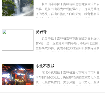
长白山瀑布位于吉林省延边朝鲜族自治州安
动犹如大地，静虑深密犹如地藏”（见《地藏十
图县，是长白山最为壮观的瀑布了，这里是乘槎
河的尽头，群山环抱的长白山天池，唯背北侧天
豁峰与龙门峰之间有一缺口，天池水从此口溢
出，流经1250米的乘槎河，形成落差68米的长白
瀑布，瀑布下泄流量均为1.25-5立方米1秒，从海
灵岩寺
拔2200米的高处下泄。200年，长白山瀑布被列
灵岩寺位于吉林省吉林市船营区欢喜乡远大
为世界上落差最大的火山口湖瀑布。长白山瀑布
村7社，是一座乾隆年间的寺庙，寺庙有七座殿，
在不同的季
主持果成师傅。灵岩寺的大雄宝殿和多数寺庙的
位置不同。通常大雄宝殿居于寺庙中心，而灵岩
寺的大雄宝殿宛若群龙之首，雄踞山巅，眺望着
山清水秀的江城。灵岩寺大雄宝殿内部有十余米
东北不夜城
高的佛像三座，五百三十八座罗汉浮雕，十余米
东北不夜城位于吉林省通化市梅河口市阳春
长的供台。大殿正中供奉着释迦牟尼佛，左右两
街与朝阳路交汇处，街区以精致的国潮文化为主
侧分
线，汇集古风古韵、关东风情、现代文化、互动
美陈、智能夜游、衍生文创、景观打卡等诸多元
素。街区最有气势的就是56个装饰灯架，依次排
布在街区两边，56也代表56个民族大团结，民族
振兴，同圆中国梦。在街区的整体布局中，共设