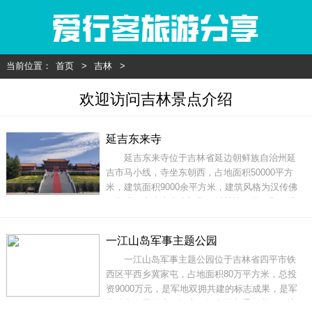
当前位置：
首页
>
吉林
>
欢迎访问吉林景点介绍
延吉东来寺
延吉东来寺位于吉林省延边朝鲜族自治州延
吉市马小线，寺坐东朝西，占地面积50000平方
米，建筑面积9000余平方米，建筑风格为汉传佛
教样式。东来寺由山门殿、钟鼓楼、天王殿、地
藏王殿、观音殿、药师殿、大雄宝殿、藏经殿组
成，建筑群坐落整齐，宏伟气派，金碧辉煌，令
一江山岛军事主题公园
人惊叹。这里有三棵婀娜多姿的古松，以千年的
一江山岛军事主题公园位于吉林省四平市铁
清香和神圣闻名遐迩，因历有群众自发到此参拜
西区平西乡冀家屯，占地面积80万平方米，总投
祈愿，寺院
资9000万元，是军地双拥共建的标志成果，是军
民融合发展的先驱探索。纪念园交通便利，环境