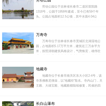
劳动公园
北五十峰之一，比猫耳山还高369米，峰顶约有18
劳动公园位于吉林省长春市二道区双阳路
万平方米的高山草甸，峰顶不长树木，只生长着
1318号，公园于1958年建成，至今已有59个年
低矮的草本植
头。公园占地面积12.5公顷，其中水面4.04公
顷。公园里充满江南水乡的浪漫气息，成为长春
十大著名公园之一，每天吸引数万市民、游客来
这里游玩、娱乐和健身。劳动公园，具有典型的
万寿寺
中国北方古典建筑风格，公园北门入口的“四柱三
万寿寺位于吉林省长春市宽城区北湖湿地公
门七楼七踩”牌楼，是公园的标志性建筑。该牌楼
园，占地面积5.17万平方米，建筑近三万余平方
高11.7
米，按照清朝建筑风格设计，气势恢宏，雄伟壮
观，处处彰显皇家寺院的风度与气势。万寿寺以
南北中轴线为中心，万寿寺的山门、天王殿、大
雄宝殿和藏经楼均处于中轴线之上， 东侧建有钟
地藏寺
楼、客堂、观音殿、文殊殿、东方三圣殿和伽蓝
地藏寺位于长春市南关区东大小区2-4号，该
殿；西侧建有鼓楼、流通处、地藏殿、普贤殿、
寺系佛教尼僧庙，以“地藏经”取名。寺内山门，天
西方
王殿、大雄宝殿、地藏殿都陆续修复，民催的四
大天王像，释迦牟尼像、地藏王像、观世音像都
重新塑贴金，大雄宝殿两壁新彩绘了十八罗汉壁
画。整座寺庙建筑宏伟，法像庄严。地藏寺因供
长白山瀑布
奉地藏菩萨而得名。佛教认为，地藏菩萨“安忍不