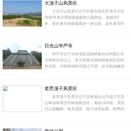
大顶子山风景区
房规模很大,可以说这是全国乃至世界都极为少见
大顶子山风景区位于长春市南关区净月大街
的念佛道场。地址：长春市宽城区新月路44
5840号净月潭国家级森林公园附近，海拔407
米，是长春市海拔最高的一座公园，是长春市民
徒步、自驾、穿越、露营的主要场所。 这里可以
饱览长春市区秋景，每一眼都是让你沉醉的“顶级
秋色”，更是观日落、赏晚霞的绝佳地。徒步上
日光山华严寺
山，道路平缓。很适合全家一起游览，顺着山路
华严寺位于吉林省延边朝鲜族自治州图们市
慢慢前行，周边的林木密布，是深秋的斑斓油
月晴镇日光山上，是中国最东端朝鲜族地区的特
彩，也是独
色寺院，与朝鲜南阳市隔江守望。在寺院的建筑
风格上充满着朝鲜族佛寺古建筑元素，色彩鲜
明，宏大庄严。是中国与韩国佛教仿古建筑的完
美融合。华严寺依靠图们市独特的地理位置和日
老秃顶子风景区
光山美丽的自然生态环境，充分体现了日光山佛
老秃顶子风景区位于吉林省白山市临江市花
教寺庙的历史文化价值，是中国寺庙建筑风格和
山林场和苇沙河林场施业区，海拔1426米，景区
朝
内公路蜿蜒，林木茂密，林下绿草如茵，秋季的
老秃顶子格外耀眼，公路两侧五彩斑斓，有红红
火火的枫叶，金光闪闪的黄柳树、桦树……五颜
六色，犹如进入霓虹闪烁的童话世界。这里是东