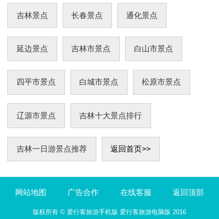
计了 多项免费娱乐设备，如怒发冲冠、声音邮
局、
吉林景点
长春景点
通化景点
延边景点
吉林市景点
白山市景点
四平市景点
白城市景点
松原市景点
辽源市景点
吉林十大景点排行
吉林一日游景点推荐
返回首页>>
网站地图
广告合作
在线客服
返回顶部
版权所有 ©
爱行客旅游手机版
爱行客旅游电脑版
2016