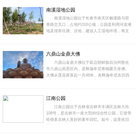
农场空气清新，环境清幽，繁花似锦，果蔬飘
南溪湿地公园
香，如果想在近郊追寻梦中的田园生活，不妨来
南溪湿地公园位于长春市南关区畅溪路与荷
这厚院体验一番。举目望去远山含黛，绿树成
香路交叉口，占地约310公顷，公园是利用河道滩
荫，美景
地及现有坑塘、洼地，建设人工湿地环境，将文
化、生态和游憩有机结合，使其成为防洪减灾、
生态保育、文化旅游、休闲娱乐、教育展示于一
体的综合性城市湿地。湿地公园内的景观建筑，
六鼎山金鼎大佛
总体定位于集山川风物与地域民俗的长春文化服
六鼎山金鼎大佛位于延边朝鲜族自治州敦化
务建筑，和融人文雅韵与自然生态的市民养生休
市六鼎山风景区内，是释迦牟尼青铜露天坐佛。
大佛从莲花座算起一共48米，表释迦牟尼农历四
月初八诞辰日；其中，佛身高38.4米，“3”表“佛陀
三身”，即法身、报身、应身；“8”表佛陀“八相成
道”；“4”表“四圣谛”。金鼎大佛，四月初八降娑
江南公园
婆，三身往世吉缘合。三十二相化九界，八十种
江南公园位于吉林省吉林市丰满区吉林大街
好现贤劫。六度法门成般若，八相成道归正
108号，是吉林市一座大型的综合性公园，它曾带
给很多吉林人美好的童年回忆。如今，这里依旧
是市民和游客休闲游玩打卡首选地。公园内有各
种各样的植物可以观赏。尤其是在不同的时期，