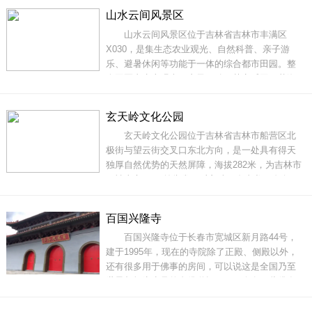
还会举办花卉展供市民和游客参观，绚丽多姿，
山水云间风景区
十分惊艳。江南公园的花展远近闻名，是这里的
山水云间风景区位于吉林省吉林市丰满区
王牌活动之一。江南公园的历史可以追溯到清光
X030，是集生态农业观光、自然科普、亲子游
乐、避暑休闲等功能于一体的综合都市田园。整
个园区由生态观光、亲子互动、萌宠乐园、花海
观光、网红打卡、露营帐篷六大板块组成。稻田
自然生态观光区包含稻田小火车、荷花池、稻草
玄天岭文化公园
打卡点；亲子互动游乐区有人造泳池、水上充气
玄天岭文化公园位于吉林省吉林市船营区北
堡、旋转木马、斗牛、林间大秋千、蹦蹦云
极街与望云街交叉口东北方向，是一处具有得天
独厚自然优势的天然屏障，海拔282米，为吉林市
四神山之一。“前朱雀、后玄武，左青龙、右白
虎”中的“后玄武”便说的是这里。玄天岭历史气息
浓郁。清朝康熙年间为了避讳“玄”字（玄烨），曾
百国兴隆寺
改名为元天岭。山上的诸多建筑始建于清朝。虽
百国兴隆寺位于长春市宽城区新月路44号，
然如今看到的都是复建建筑，但这并不影
建于1995年，现在的寺院除了正殿、侧殿以外，
还有很多用于佛事的房间，可以说这是全国乃至
世界都极为少见的念佛道场，平日会有一些佛友
吃住在这里念佛。百国兴隆寺除了正殿、侧殿和
吝房以外,还有很多用于佛事的房间,新建的两栋客