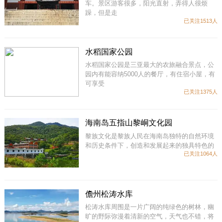
车。景区游客很多，阳光直射，弄得人很烦
躁，但是走
已关注1513人
水稻国家公园
水稻国家公园是三亚最大的农旅融合景点，公
园内有能容纳5000人的餐厅，有住宿小屋，有
可享受
已关注1375人
海南岛五指山黎峒文化园
黎族文化是黎族人民在海南岛独特的自然环境
和历史条件下，创造和发展起来的独具特色的
已关注1064人
儋州松涛水库
松涛水库周围是一片广阔的纯绿色的树林，幽
旷的野际弥漫着清新的空气，天气也不错，将