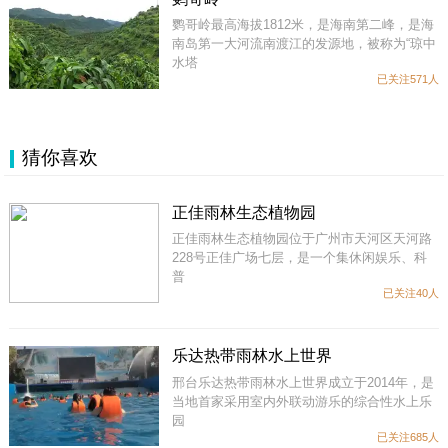
鹦哥岭最高海拔1812米，是海南第二峰，是海
南岛第一大河流南渡江的发源地，被称为“琼中
水塔
已关注571人
猜你喜欢
正佳雨林生态植物园
正佳雨林生态植物园位于广州市天河区天河路
228号正佳广场七层，是一个集休闲娱乐、科
普
已关注40人
乐达热带雨林水上世界
邢台乐达热带雨林水上世界成立于2014年，是
当地首家采用室内外联动游乐的综合性水上乐
园
已关注685人