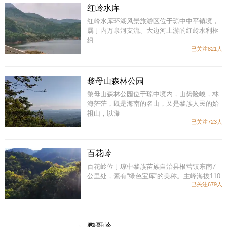
红岭水库
红岭水库环湖风景旅游区位于琼中中平镇境，
属于内万泉河支流、大边河上游的红岭水利枢
纽
已关注821人
黎母山森林公园
黎母山森林公园位于琼中境内，山势险峻，林
海茫茫，既是海南的名山，又是黎族人民的始
祖山，以瀑
已关注723人
百花岭
百花岭位于琼中黎族苗族自治县根营镇东南7
公里处，素有“绿色宝库”的美称。主峰海拔110
已关注679人
鹦哥岭