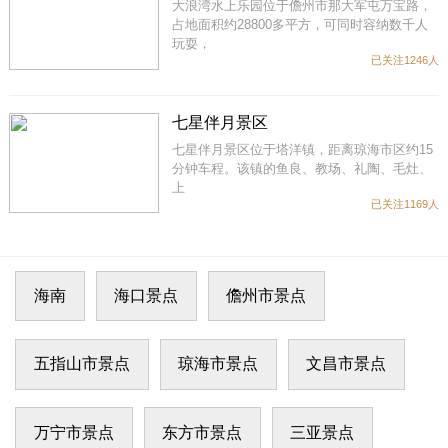
大浪湾水上乐园位于儋州市那大军屯万宝路，
占地面积约28800多平方，可同时容纳数千人
玩耍，
已关注1246人
七星伴月景区
七星伴月景区位于塔洋镇，距离琼海市区约15
分钟车程。该镇的鱼良、教场、礼陶、毛灶、
上
已关注1169人
海南
海口景点
儋州市景点
五指山市景点
琼海市景点
文昌市景点
万宁市景点
东方市景点
三亚景点