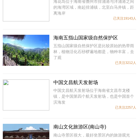
海花岛位于海南省儋州市排浦港与洋浦港之间
的海湾区域，南起排浦镇，北至白马井镇，距
离海岸
已关注19143人
海南五指山国家级自然保护区
五指山国家级自然保护区是比较原始的热带雨
林，植物活化石桫椤遍地都是，物种丰富，去
了观
已关注3212人
中国文昌航天发射场
中国文昌航天发射场位于海南省文昌市龙楼
镇，是中国第四个航天发射场，也是中国首个
滨海发
已关注2257人
南山文化旅游区(南山寺)
南山寺景区很大，最好坐景区内的旅游观光