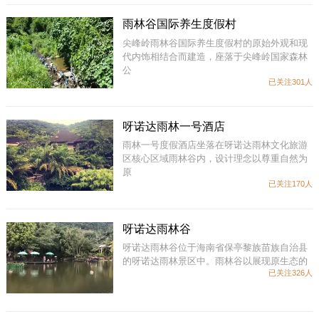
雨林谷国际养生度假村
尖峰岭雨林谷国际养生度假村的原始外观和现
代内饰相结合而建造，座落于尖峰岭国家森林
公
已关注301人
呀诺达雨林一号酒店
雨林一号度假酒店坐落在呀诺达雨林文化旅游
区核心区域雨林谷内，设计理念以尊重自然为
原
已关注170人
呀诺达雨林谷
呀诺达雨林谷位于海南省保亭黎族苗族自治县
的呀诺达雨林景区中。雨林谷以展现原生态的
已关注326人