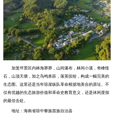
加笼坪景区内林海莽莽，山间瀑布，林间小溪，奇峰怪
石，山顶天塘，加之鸟鸣兽跃，落英缤纷，构成一幅完美的
生态图。这里还是当年琼崖纵队革命根据地美合的原址。不
仅有优越的生态旅游价值和革命史教育意义，还是休闲度假
的最佳去处。
地址：海南省琼中黎族苗族自治县