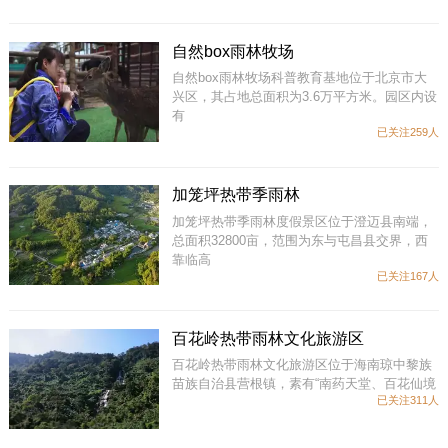
自然box雨林牧场
自然box雨林牧场科普教育基地位于北京市大
兴区，其占地总面积为3.6万平方米。园区内设
有
已关注259人
加笼坪热带季雨林
加笼坪热带季雨林度假景区位于澄迈县南端，
总面积32800亩，范围为东与屯昌县交界，西
靠临高
已关注167人
百花岭热带雨林文化旅游区
百花岭热带雨林文化旅游区位于海南琼中黎族
苗族自治县营根镇，素有“南药天堂、百花仙境
已关注311人