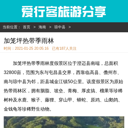
当前位置：
首页
>
海南
>
琼中县
>
加笼坪热带季雨林
时间：2021-01-25 20:05:16 已有
187人关注
加笼坪热带季雨林度假景区位于澄迈县南端，总面积
32800亩，范围为东与屯昌县交界，西靠临高县、儋州市、
南与琼中县为邻，距县城金江镇50公里。该度假景区为原始
热带雨林区，拥有胭脂、坡垒、青梅、厚皮搞、榴果等珍稀
树种及水鹿、猴子、藤狸、穿山甲、蟒蛇、原鸡、山鹅鸽、
金钱龟等珍稀野生动物。