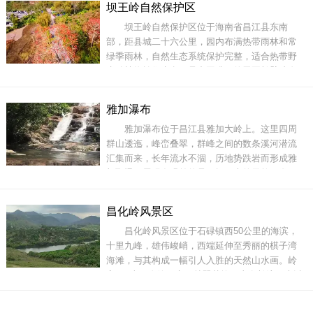
坝王岭自然保护区
从西坡望去，它又如一只正给小兔哺奶的母兔；
坝王岭自然保护区位于海南省昌江县东南
从东坡望去，只见绿峰碧水互衬补，融融泄泄，
部，距县城二十六公里，园内布满热带雨林和常
一派迷人的山水风光
绿季雨林，自然生态系统保护完整，适合热带野
生动植物繁衍生息，是中国唯一的黑冠长臂猿自
然保护区。坝王岭保护区为海南主要林区之一，
森林茂密，在二百多种热带植物中，有二十九种
雅加瀑布
珍稀植物被列入国家重点保护对象，被列为国家
雅加瀑布位于昌江县雅加大岭上。这里四周
一、二级保护的动物有长臂猿、云豹、水鹿、穿
群山逶迤，峰峦叠翠，群峰之间的数条溪河潜流
山甲等十
汇集而来，长年流水不涸，历地势跌岩而形成雅
加飞瀑。展现在眼前的是一幅巨大的天然画卷，
在悠悠的白云之下，丛丛的绿林之间，一条巨大
的银带腾空蜿蜒飘扬而下，宛如那仙女的飘带；
昌化岭风景区
雪白的水花沸沸扬扬，如雾似烟；震撼人心的涛
昌化岭风景区位于石碌镇西50公里的海滨，
声和飞禽走兽的鸣叫声汇合在一起，十分动听，
十里九峰，雄伟峻峭，西端延伸至秀丽的棋子湾
气势磅礴壮观。
海滩，与其构成一幅引人入胜的天然山水画。岭
高460米，奇峰兀立，林翠花艳，山泉长流，素以
岩奇、山青、花香、泉甜而闻名于世。昌化岭与
棋子湾山水相依，西北二公里是古昌化城，三个