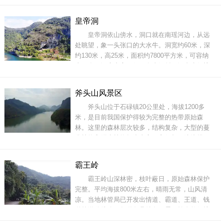
公园是我国铁矿石的重要基地之一。它不仅有丰
富的铁、钴、铜资源，而且还有镍、硫、铝、金
皇帝洞
等多种矿产资源。据探察，铁矿品位高达62%以
皇帝洞依山傍水，洞口就在南瑶河边，从远
上；资源之丰，品位之高，闻名亚洲，享誉世
处眺望，象一头张口的大水牛。洞宽约60米，深
界，被誉为“
约130米，高25米，面积约7800平方米，可容纳
上万人。洞底东高西低，向南倾斜，洞内小径蜿
蜒曲折。洞厅呈拱形，平坦宽敞，壮丽堂皇。游
人踏入洞门，洞中群燕飞舞，吱啁呢喃，象在欢
斧头山风景区
歌笑语迎游人。神奇的皇帝洞，是个石灰岩大溶
斧头山位于石碌镇20公里处，海拔1200多
洞，主要是侵蚀地下水沿可溶性碳酸裂隙处冲刷
米，是目前我国保护得较为完整的热带原始森
流淌，年长日久溶蚀而成
林。这里的森林层次较多，结构复杂，大型的蔓
类植物和附生植物极为丰富，它们相互缠绕攀
附，有些在茎上开花结果，有些藤叶组成团团簇
簇，往往构成繁花绿叶、似锦似画的“空中花园”。
霸王岭
保护区气候温和，雨水充沛，林木茂密，是动植
霸王岭山深林密，枝叶蔽日，原始森林保护
物得天独厚的生活环境，除了生长着鸡毛松、陆
完整。平均海拔800米左右，晴雨无常，山风清
均松、油杉、苦
凉。当地林管局已开发出情道、霸道、王道、钱
道等游览线路，每道各具特色。霸王岭自然保护
区横展双翼，蹲踞在昌江黎族自治县东南部，其