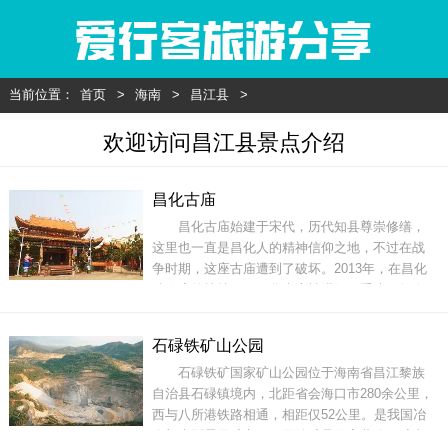
当前位置：
首页
>
海南
>
昌江县
>
欢迎访问昌江县景点介绍
昌化古庙
昌化古庙始建于宋代，历代知县尊崇修缮，
这里也一直是昌化人的精神信仰之地，不过在战
争时期，这座古庙遭到了破坏。2013年，在昌化
镇政府的扶持下，昌化古庙被进行了重建，如今
的昌化古庙一改老旧样貌，飞檐华壁，精致大
气，不仅让当地特有的宗教文化、传统习俗得到
石碌铁矿山公园
了传承，同时也更加丰富了昌化的历史文化内
石碌铁矿国家矿山公园位于海南省昌江黎族
涵。地址：昌江黎族自治县海丰街门票：详情咨
自治县石碌镇境内，北距省会海口市280余公里，
询景区开放时间：全天
西与八所港铁路相通，相距仅52公里。是我国冶
金部大型露天矿之一，因铁矿品位高著称。矿山