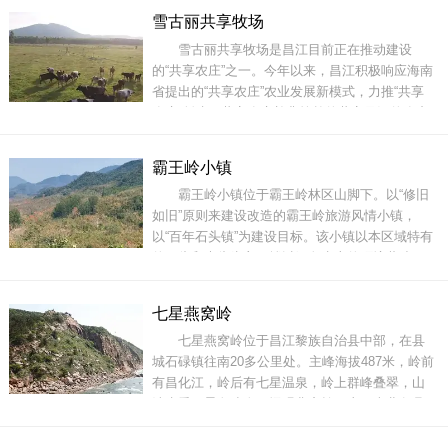
岩山系。王下山青水秀，旅游资源丰富，景观比
雪古丽共享牧场
比皆是。天然溶洞如皇帝洞、蝙蝠洞等；人文景
雪古丽共享牧场是昌江目前正在推动建设
观如洪水船型茅草屋村落；还有仙女瀑布、南绕
的“共享农庄”之一。今年以来，昌江积极响应海南
河十里画
省提出的“共享农庄”农业发展新模式，力推“共享
农庄”创建。共享农庄并非简单的共享昌江的农产
品，更是共享昌江良好的生态环境。雪古丽共享
牧场主要发展的是生态循环牧业，着力打造“南牧
霸王岭小镇
北旅”热带牧场新亮点，不仅助力昌江产业转型升
霸王岭小镇位于霸王岭林区山脚下。以“修旧
级，更帮助了453户贫困户脱贫致
如旧”原则来建设改造的霸王岭旅游风情小镇，
以“百年石头镇”为建设目标。该小镇以本区域特有
的石头和木头为主，辅以绿色生态的环境营造，
充分体现黎苗风情和森工文化两大特色，挖掘其
应有的古朴、沉着、悠闲的文化内涵。石砖土
七星燕窝岭
瓦，树荫环绕，从外表看，这是一个极其普通的
七星燕窝岭位于昌江黎族自治县中部，在县
农村小院。走近一看却发现，它是一个有着乡村
城石碌镇往南20多公里处。主峰海拔487米，岭前
有昌化江，岭后有七星温泉，岭上群峰叠翠，山
清水秀，景色迷人。远观燕窝岭，东西南北各具
丰姿。从岭脚北坡望去，它象一只威镇山林的猛
虎；从南坡望去，它象一只蹲在水边的大青蛙；