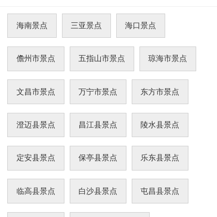
景点把奇峰异石、青山翠谷、碧水银浪、白滩奇
礁、古迹文物、今时民情等景观集为一体，观赏
游乐内容
海南景点
三亚景点
海口景点
儋州市景点
五指山市景点
琼海市景点
文昌市景点
万宁市景点
东方市景点
澄迈县景点
昌江县景点
陵水县景点
定安县景点
保亭县景点
乐东县景点
临高县景点
白沙县景点
屯昌县景点