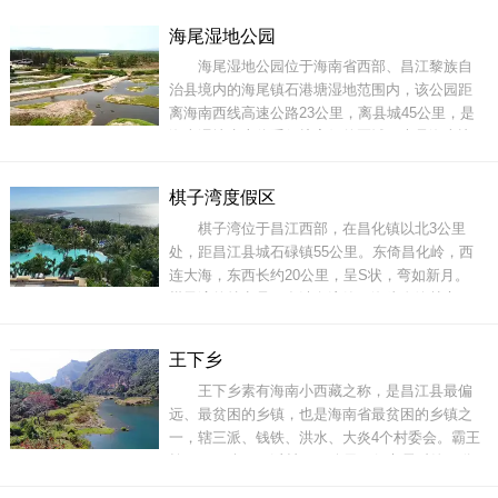
山岳横跨东方、昌江和白沙，为国家级自然保护
海尾湿地公园
区，绵延上百公里，仿佛大鹏扶摇，主要山峰都
海尾湿地公园位于海南省西部、昌江黎族自
在1000米以上，主峰高1495米。这里山岳连绵、
治县境内的海尾镇石港塘湿地范围内，该公园距
烟云笼罩、林
离海南西线高速公路23公里，离县城45公里，是
海南湿地生态体系保护完好的区域，也是海南比
较稀缺的内陆淡水沼泽湿地，区域内的旅游资源
非常丰富，是集生态旅游、休闲、科普教育为一
棋子湾度假区
体的度假胜地。海尾湿地公园的植被类型为自然
棋子湾位于昌江西部，在昌化镇以北3公里
植被和人工植被组成，其中有水生荷花、桉树
处，距昌江县城石碌镇55公里。东倚昌化岭，西
林、
连大海，东西长约20公里，呈S状，弯如新月。
棋子湾的特点是石多沙白浪静。海岸奇峰林立，
怪石磷峋多姿，色彩各异，如：祭海石、观鱼
石、怪石群、仙浪洞、火焰石等。水清见底，沙
王下乡
细质软，洁白如银。周边林木苍翠，山花烂漫，
王下乡素有海南小西藏之称，是昌江县最偏
绿草如茵，银色的沙滩与湛蓝大海连成一片。 棋
远、最贫困的乡镇，也是海南省最贫困的乡镇之
子湾最吸引人的是它的
一，辖三派、钱铁、洪水、大炎4个村委会。霸王
岭距王下乡（三派村）26公里，行车需时约40分
钟。盘山路上，可看到俄贤岭、大广坝水库、溶