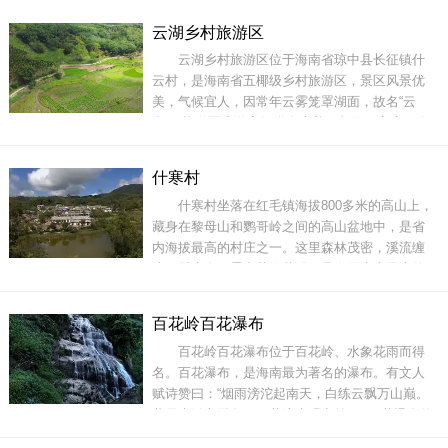
水，风姿绰约，远可观山岭秀色，近可听潺潺流
云湖乡村旅游区
水，是一座集观光休闲与水陆交通相结合的黎苗
云湖乡村旅游区位于海南省琼中县长征镇什
风情桥。廊桥建于百花岭处有画龙点睛之神韵。
云村，是海南省五椰级乡村旅游区，景区风景优
气势雄
美，气候宜人，因常年云雾笼罩湖面，故名“云
湖”。旅游区为游客提供有康养、餐饮、客房、会
议、娱乐、金龟产业园、足球训练（含各类体育
项目）、军旅文化、慢步锻炼、农业观光产业及
什寒村
乡村自由行、热带雨林登山等服务。漫步云湖乡
什寒村坐落在红毛镇海拔800多米的高山上，
村旅游区内，还能看到大片的九品香水莲花，它
藏身在黎母山和鹦哥岭之间的高山盆地中，是省
既有
内海拔最高的村庄之一。这里森林茂密，溪流缠
绕，村庄在云雾中若隐若现，具有原生态风光的
优势，更有着“天上什寒”的美誉。什寒村的东、
西、北三面都是天然林保护区，共计10.4万亩。
百花岭百花瀑布
保护区内气候温和、雨量充沛，是什寒村这个世
百花岭百花瀑布位于百花岭、水象花雨而得
外桃源与喧嚣俗世的天然屏障。据测定，这里的
名。百花瀑布，是海南最为著名的瀑布。有文人
空
赋诗赞曰：“烟雨滂沱起南天，白练云飘万山巅。
黄果大湫亦逊色，百花流水观空前。” 百花瀑布的
源头则在海拔700米的第二峰上，含纳众汇，集水