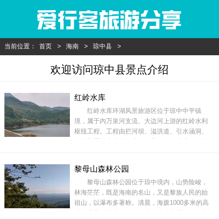
当前位置：
首页
>
海南
>
琼中县
>
欢迎访问琼中县景点介绍
红岭水库
红岭水库环湖风景旅游区位于琼中中平镇
境，属于内万泉河支流、大边河上游的红岭水利
枢纽工程。工程由拦河坝、溢洪道、引水涵洞、
坝后和渠首水电站组成，随着工程的建成，红岭
水库周边怡人景色将成为风景旅游区，是现代人
品山水、观美景的首选胜地，是著名的“白马骏
黎母山森林公园
红”茶产地。红岭水库波光浩淼，湖水清亮如镜，
黎母山森林公园位于琼中境内，山势险峻，
清澈蔚蓝。阳光照耀着碧绿的水面，清风微微，
林海茫茫，既是海南的名山，又是黎族人民的始
水面顿
祖山，以瀑布多著称。清晨，海拨1000多米的高
处，只见溪沟涧多得数不清。水随山流转，逢崖