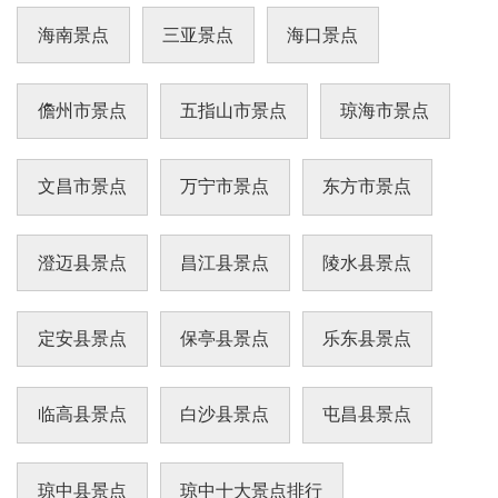
泉、享受雨林美景，又唤醒身体的活力。地址
海南景点
三亚景点
海口景点
儋州市景点
五指山市景点
琼海市景点
文昌市景点
万宁市景点
东方市景点
澄迈县景点
昌江县景点
陵水县景点
定安县景点
保亭县景点
乐东县景点
临高县景点
白沙县景点
屯昌县景点
琼中县景点
琼中十大景点排行