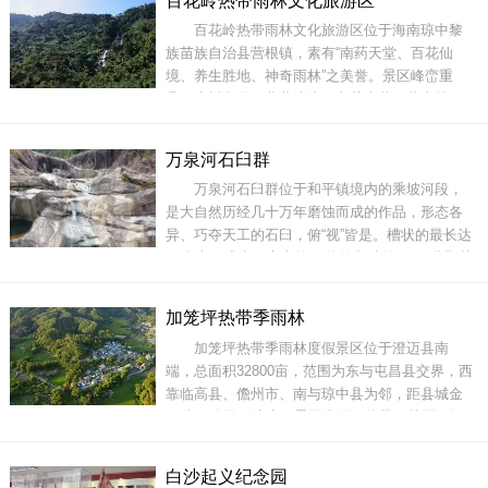
百花岭热带雨林文化旅游区
木参天，奇伟险峻，漫江碧透，水清见底，沙礁
百花岭热带雨林文化旅游区位于海南琼中黎
可辨，卵石可数，景色变幻神奇。听海南琼中大
族苗族自治县营根镇，素有“南药天堂、百花仙
自然旅游发展有
境、养生胜地、神奇雨林”之美誉。景区峰峦重
叠，古树参天，藤萝缠绕，老茎生花，藤本攀
附，森林覆盖率超过90%，平均气温22℃，最高
温度26℃，冬暖夏凉，负氧离子含量高，雨林动
万泉河石臼群
植物资源种类丰富，是得天独厚的避寒避暑胜
万泉河石臼群位于和平镇境内的乘坡河段，
地。百花岭内闻名遐迩的百花瀑布落差超过300
是大自然历经几十万年磨蚀而成的作品，形态各
米，集奇、秀、雄、美
异、巧夺天工的石臼，俯“视”皆是。槽状的最长达
10余米，成为河床上的一道道小“水沟”，一些野草
夹生在石缝里，颇显生命的韧性;圆形的直径在20
厘米至2米之间，数量很多，石臼里还有小鱼小虾
加笼坪热带季雨林
游弋，生机勃勃;筒状的有的深可蓄水，有的石臼
加笼坪热带季雨林度假景区位于澄迈县南
像一朵盛开的大莲花，有的像葫芦，有的像芒
端，总面积32800亩，范围为东与屯昌县交界，西
果，
靠临高县、儋州市、南与琼中县为邻，距县城金
江镇50公里。该度假景区为原始热带雨林区，拥
有胭脂、坡垒、青梅、厚皮搞、榴果等珍稀树种
及水鹿、猴子、藤狸、穿山甲、蟒蛇、原鸡、山
白沙起义纪念园
鹅鸽、金钱龟等珍稀野生动物。加笼坪景区内林