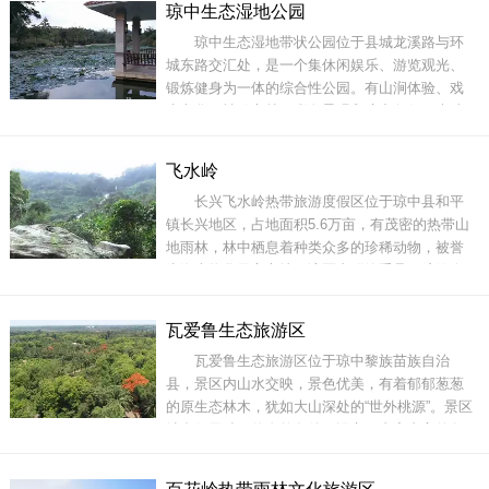
琼中生态湿地公园
药池”，据说这级瀑布的井型池中，随着飞瀑的冲
琼中生态湿地带状公园位于县城龙溪路与环
击，不是腾滚出一种红色的花果，是包治百病的
城东路交汇处，是一个集休闲娱乐、游览观光、
灵丹妙药，故
锻炼健身为一体的综合性公园。有山涧体验、戏
水文化、神秘之林、彩色景观和琼中象征五大功
能区。公园建有观景亭、慢步道。所有的景观打
造都是依靠天然地貌，稍加修饰建成的。湿地里
飞水岭
的水都是附近山上流下的山泉，湿地中心有片高
长兴飞水岭热带旅游度假区位于琼中县和平
地“小岛”，建有3层楼高的凉亭，“小岛”
镇长兴地区，占地面积5.6万亩，有茂密的热带山
地雨林，林中栖息着种类众多的珍稀动物，被誉
为海南物华天宝之地。该区内群峰重叠、嶂鳞次
比、巍峨蜿蜒，小溪流水淙淙，细泉涓涓，飞瀑
如泻，涧流如脉，气候温和。此外，区内共有大
瓦爱鲁生态旅游区
小38个自然景观点，是一个天然森林公园和理想
瓦爱鲁生态旅游区位于琼中黎族苗族自治
的观光旅游度假休闲胜地。飞水岭瀑布原来叫仙
县，景区内山水交映，景色优美，有着郁郁葱葱
女瀑布。
的原生态林木，犹如大山深处的“世外桃源”。景区
结合得天独厚的自然条件，设立了内容丰富的各
类游玩项目，着力于打造一个刺激多彩的旅游打
卡点。瓦爱鲁漂流沿途山峦起伏，峰连壁立，乔