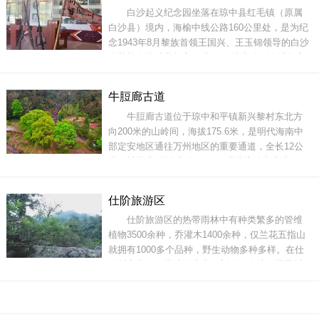
白沙起义纪念园坐落在琼中县红毛镇（原属
海莽莽，山间瀑布，林间小溪，奇峰怪石，山顶
白沙县）境内，海榆中线公路160公里处，是为纪
天塘，加
念1943年8月黎族首领王国兴、王玉锦领导的白沙
黎苗族人民武装起义而建的。 馆内陈列白沙起义
的实物资料，红墙青瓦的纪念馆及花岗石的纪念
碑相映，立于花木丛中，构成一幅美丽的画面。
牛脰廊古道
1939年2月，日本侵占海南岛。当时琼崖敌军和地
牛脰廊古道位于琼中和平镇新兴黎村东北方
主武装抵抗无力，逃入五指山区。对黎、苗族人
向200米的山岭间，海拔175.6米，是明代海南中
民
部定安地区通往万州地区的重要通道，全长12公
里，被誉为“天险古道隘口”，明清统治者为防备敌
人曾在此驻兵扼守，穿行山岭中，周围全是郁郁
葱葱的树木，脚下则是杂草、荆棘。随着不断深
仕阶旅游区
入行走，牛脰廊古道其实早已进入，这里没有明
仕阶旅游区的热带雨林中有种类繁多的管维
显的印记，道路两边是光滑或是长满青苔的山
植物3500余种，乔灌木1400余种，仅兰花五指山
壁，足下是
就拥有1000多个品种，野生动物多种多样。在仕
阶村旁尚有一片清代摩崖石刻群，有清代冯子材
及幕僚所书“手辟南荒”、“百越锁钥”等十多处摩崖
石刻人文景观。此外，在万泉水河源头——南流
河边有水温为70℃左右的温泉，在此可体验温