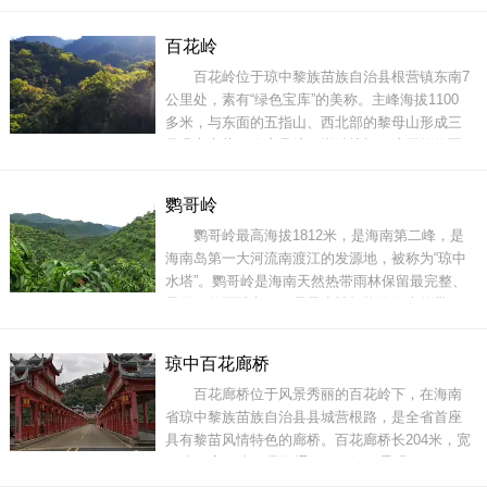
飞瀑，"瀑"多布"宽"，极为壮观，只见有的瀑布似
银河飞流直下，声如天鼓重槌，构成了一幅千姿
百花岭
百态、亮丽迷人的瀑布大观，令人叫绝！黎母山
百花岭位于琼中黎族苗族自治县根营镇东南7
森林公园拥有丰富的热带天然森林，山青水秀，
公里处，素有“绿色宝库”的美称。主峰海拔1100
风光旖旎，是一个热带植
多米，与东面的五指山、西北部的黎母山形成三
足鼎立之势，峰峦叠嶂，巍峨蜿蜒。该区的将军
榕、情侣秋千、连里树、古木逢春等植物生态景
观千姿百态；全省落差最大的白花岭瀑布，景色
鹦哥岭
壮观迷人。百花岭还拥有百花溪以及观音岭、芭
鹦哥岭最高海拔1812米，是海南第二峰，是
蕉岭、马龙岭自然景观和百花一柱、聚仙台
海南岛第一大河流南渡江的发源地，被称为“琼中
水塔”。鹦哥岭是海南天然热带雨林保留最完整、
最原始的区域之一，是最少被打扰的海南热带雨
林处女地，海南热带雨林的原真完整在这里突出
体现。鹦哥岭是黎族苗族的聚集地，是黎族传统
琼中百花廊桥
文化的摇篮，联合国非物质文化遗产黎族传统纺
百花廊桥位于风景秀丽的百花岭下，在海南
染织绣技艺在这里传承。地址：海南省琼中县元
省琼中黎族苗族自治县县城营根路，是全省首座
具有黎苗风情特色的廊桥。百花廊桥长204米，宽
16米，高18米，是集通行、休闲、景观、购物四
大功能为一体的黎苗风情桥。百花廊桥依山傍