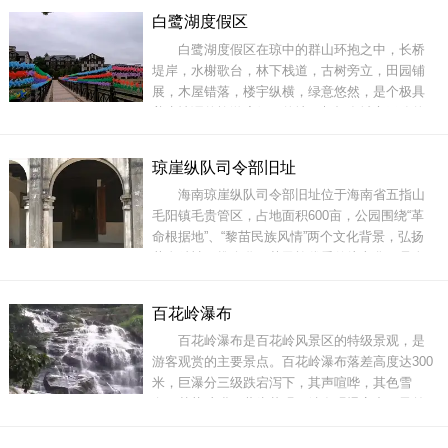
面近2平方公里。溪涧两旁长满茂密的原始森林，
白鹭湖度假区
地面积被层厚，地下潜流充足，长年水流不歇，
白鹭湖度假区在琼中的群山环抱之中，长桥
它似一道银链悬挂在山间，水流顺崖而下，流水
堤岸，水榭歌台，林下栈道，古树旁立，田园铺
落差
展，木屋错落，楼宇纵横，绿意悠然，是个极具
养生情调的旅游度假目的地。想打发城市无聊的
生活，最好的方式便是来这里，住上一段时间，
安安静静地发呆。蓝色的天空，漂移的云团，悠
琼崖纵队司令部旧址
长的环湖路，蔓草缠绕的水潭，白鹭翱翔的岛
海南琼崖纵队司令部旧址位于海南省五指山
屿，粗大挺拔的椰子树，横在湖中的如意拱桥，
毛阳镇毛贵管区，占地面积600亩，公园围绕“革
栅栏围绕着的森林氧吧屋，充满夏
命根据地”、“黎苗民族风情”两个文化背景，弘扬
革命精神、推介黎、苗民族优秀传统文化。是全
国六大革命根据地旅游景点之一，是海南第一个
以爱国主义教育为主题，集观光、度假、休闲为
百花岭瀑布
一体的服务岛内外的公园。琼崖纵队的前身是琼
百花岭瀑布是百花岭风景区的特级景观，是
崖工农红军，是解放军的组成部分，在党的
游客观赏的主要景点。百花岭瀑布落差高度达300
米，巨瀑分三级跌宕泻下，其声喧哗，其色雪
白，其势磅礴，蔚为壮观。站在观瀑亭中，昂首
仰望，瀑布如哈达从两颗古树之间贴绝崖峭壁飞
泻而下。往上攀树爬藤而上就达到第二级，有“妙