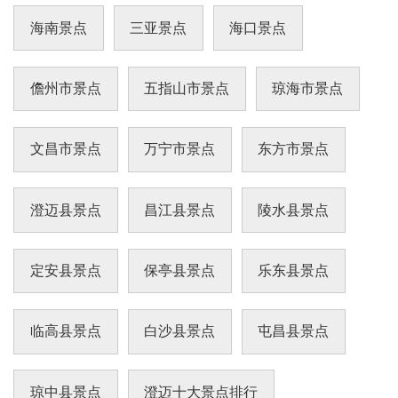
风味的演出。地址：海南省澄迈县老城镇盈滨旅
游开发区
海南景点
三亚景点
海口景点
儋州市景点
五指山市景点
琼海市景点
文昌市景点
万宁市景点
东方市景点
澄迈县景点
昌江县景点
陵水县景点
定安县景点
保亭县景点
乐东县景点
临高县景点
白沙县景点
屯昌县景点
琼中县景点
澄迈十大景点排行