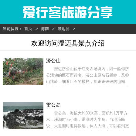
当前位置：
首页
>
海南
>
澄迈县
>
欢迎访问澄迈县景点介绍
济公山
澄迈济公山位于红岗农场境内，因一酷似济
公活佛的巨石而得名。济公山原名石栏岭，又称
山猪岭，细看巨石的模样，那歪歪破破的毡帽、
高高的鼻梁、笑眯眯的眼睛、滑稽的嘴巴、颠荡
的神态等完全同济公一模一样。济公石像前竖立
一块石碑，正面雕刻有“济公石像于1993年10月22
雷公岛
日在此风景山上发现。济公活佛生性古怪，心地
雷公岛，海拔大约30米高，面积约1万平方
善良，扬善疾恶，除暴安良，扶危济困。”石碑后
米，涨潮时为小岛，退潮时为半岛。当地渔民
面
说，大退潮时退得很远，伸入大海，可以看到更
多的火山岩石。这里的海水平均深度约40余米，