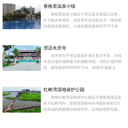
完好保存。名胜古迹等历史文物有石塔、庙宇、
香格里温泉小镇
祠堂、古道、石碑、碑刻等。位于村东南的 “美榔
香格里温泉小镇位于澄迈县永发镇江北路，
双塔”，又称“美榔姐妹塔”。其中姐塔平面六角，
作为集休闲居住、温泉养生文化娱乐为一体的高
五层
品质旅游度假区。小镇总建筑面积60万平方米，
分四个组团开发，物业类型有酒店式公寓、花园
洋房、独栋别墅等。目前开发的是一期，占地120
亩，共21栋住宅，建筑面积为57-105平米的一房
澄迈永庆寺
和二房户型，明厨明卫、南北通透。香格里温泉
永庆寺位于澄迈老城开发区盈滨半岛，为现
小镇中央主体会所及商业风情街，将招标引进大
今琼北地区规模最大的佛教寺院。寺院占地约80
型
亩，建筑面积约9200平方米，按宋代“伽蓝七
堂”的形制布局，殿宇高广，庄严瑰丽，包括山
门、天王殿、大雄宝殿、观音殿、文殊殿、藏经
阁等诸多建筑。大雄宝殿飞檐翘角、气势恢宏，
红树湾湿地保护公园
高约23米，建筑面积达1200平方米，殿内供奉释
海南红树湾湿地保护公园位于海南省澄迈县
迦牟尼佛、药师佛、阿弥陀佛与十八罗汉等，其
富力红树湾内，是按照国家AAAA级标准倾力打
中三尊大佛
造而成的国家级自然保护区。在地处热带北缘，
气候炎热的热带季风气候的海南，红树林植被分
布较为密集。作为一种稀有的木本胎生植物，其
生长于陆地与海洋交界带的滩涂浅滩，是陆地向