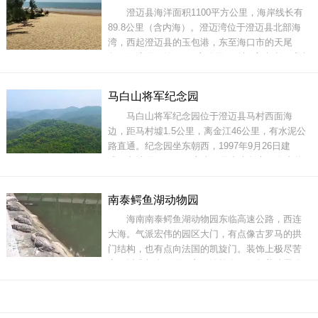
澄迈县海洋面积1100平方公里，海岸线长有
石，十五檩，宽9.3米。第三进为主祠堂，十五
89.8公里（含内海）。澄迈湾位于澄迈县北部海
檩，宽10.5米，右侧立有
湾，西起澄迈县的玉包港，东至海口市的天尾
角，海湾面积约125平方公里。澄迈湾沙滩细腻洁
白，海水碧蓝，自然环境优美，是游艇码头、海
上竞技、休闲娱乐的旅游胜地！地址：海南省澄
马白山将军纪念园
迈县开放时间：全天门票：详情咨询景区交通参
马白山将军纪念园位于澄迈县马村西面海
考路线：从澄迈车站进入文明路--文明北路--南一
边，距马村墟1.5公里，离金江46公里，有水泥公
环路，从南一环路
路直通。纪念园坐东朝西，1997年9月26日建
成，占地面积9999平方米。园中央竖立马白山将
军铜像，铜像基座正面镌刻杨成武将军亲笔题写
的“马白山将军”笔迹，背面刻有马白山生平事迹，
南泰鳄鱼湖动物园
右边是陈列馆，左边是纪念亭，中间是壁廊，铜
海南南泰鳄鱼湖动物园东临高速公路，西连
像前方是大门。大门前有33级台阶，拾级而上，
大海。气派宏伟的园区大门，有点像古罗马的拱
就会感受到建筑
门结构，也有点向法国的凯旋门。装饰上极尽苦
心，以求与众不同。主要设施有：鳄鱼养殖展览
区；动物表演区；泰国风情园；红艺人表演场；
综合俱乐部。此外还有海南最大的人造瀑布、园
艺孔雀造型、鹿苑等景点。该园内还有别具异国