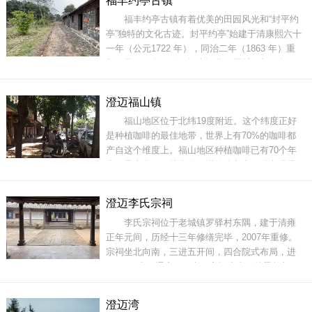
福丰约亭古镇
旅、客商、官吏以及学子络绎不绝，仅在驿馆就
福丰约亭古镇有着优美的田园风光和“封平约
有数十匹快马。多峰市的商铺是分类经营，肉、
亭”独特的文化古迹。封平约亭”始建于清康熙六十
鱼、米、油
一年（公元1722 年），同治二年（1863 年）重
新修葺，保存至今。据史记载，属封平都，名曰
多峰铺，现还保存有古街、商铺遗址。走在福丰
约亭古镇内看着一座座的老房子,它们以一种独特
澄迈福山镇
的方式呈现在这个世界，它们是一块块会说话的
福山地区位于北纬19度附近。这个纬度正好
石头，会带你穿越到古人的生活里，回到昔日的
是种植咖啡的最佳地带，世界上有70%的咖啡都
繁华
产自这个维度上。福山地区种植咖啡已有70个年
头，是由华侨们从南洋引进的优良中粒种咖啡品
种(又称罗巴斯塔种）。福山镇地区属于热带岛屿
性季风气候，四季常青，气候温暖，季节差异不
澄迈李氏宗祠
明显；年平均气温23.1℃―24.4℃；光照充足，年
李氏宗祠位于老城镇罗驿村东隅，建于清雍
平均光照1900小时；环境空气质量优良，是种植
正年元间，历经十三年修缮完毕，2007年重修。
咖啡的理
宗祠坐北向南，三进五开间，四合院式布局，进
深68.08米，通宽23.5米。宗祠为木石抬梁构架，
硬山顶，每进进深16.12米。前围墙为一照壁，长
10米，高5米。第一进门前立有一对石狮和方形抱
澄迈湾
石，十三檩，宽7.5米。第二进门前有一对抱鼓