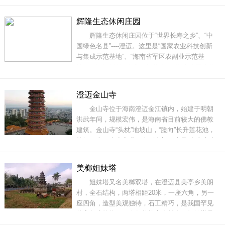
是海南岛海岸线上少有的深水海岸，抗日战争时
期，日本人看中这里，曾打算利用这里深水港湾
辉隆生态休闲庄园
修建潜艇基地，派有军队驻扎测绘，现在雷公岛
辉隆生态休闲庄园位于“世界长寿之乡”、“中
上还遗留有日军修建的碉堡。雷公岛附近海底的
国绿色名县”----澄迈。这里是“国家农业科技创新
火山岩石，被海水长
与集成示范基地”、“海南省军区农副业示范基
地”、“海南省休闲农业示范基地”、“海南省国防教
育学习基地”、“海南省大学生就业（见习）基
地”。这里空气富氧、土壤富硒、水如矿泉，是种
澄迈金山寺
植、养殖、休闲、养生的天然福地。庄园所在
金山寺位于海南澄迈金江镇内，始建于明朝
地“基地路67号”是225
洪武年间，规模宏伟，是海南省目前较大的佛教
建筑。金山寺“头枕”地坡山，“脸向”长升莲花池，
拾级而上，步步高升。来到寺门，先见“金山寺”门
匾，而后是天王殿，最顶乃大雄宝殿如来堂。偌
大的寺院，左是铜钟、金兰亭，右是鼓楼、功德
美榔姐妹塔
坊，满院琉璃绿瓦，四周粉墙漆壁。整座金寺，
姐妹塔又名美榔双塔，在澄迈县美亭乡美朗
依山傍水，居高临下，南渡江为玉带，南蛇岭作
村，全石结构，两塔相距20米，一座六角，另一
念珠，窥海口迎
座四角，造型美观独特，石工精巧，是我国罕见
的宋朝建筑物，至今仍然屹立在村旁。姐妹塔是
历代官员和文人墨客经常踏青游乐的地方，是古