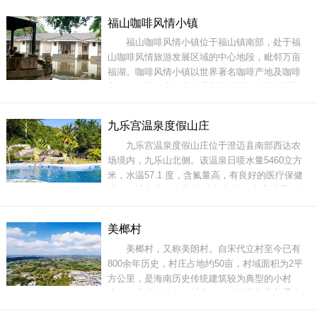
时苟中县(澄迈县前身)的游览胜地。姐妹塔高约十
福山咖啡风情小镇
三米，共七层。塔的周围绿草簇拥，鲜花点缀，
福山咖啡风情小镇位于福山镇南部，处于福
景色清幽。旁边几棵耸望云天的椰子树，在微风
山咖啡风情旅游发展区域的中心地段，毗邻万亩
的吹拂下，发出轻
福湖。咖啡风情小镇以世界著名咖啡产地及咖啡
文化发源地作为福山咖啡文化风情镇的旅游规划
元素，以咖啡文化为基础，开创世界咖啡美食和
民俗风情的一站式体验旅游区，让来福山的游客
九乐宫温泉度假山庄
一站式的体验世界级咖啡美食和民俗风情。整个
九乐宫温泉度假山庄位于澄迈县南部西达农
福山镇现有10个各具特色的咖啡旅游文化风情
场境内，九乐山北侧。该温泉日喷水量5460立方
米，水温57.1 度，含氟量高，有良好的医疗保健
功效，被当地群众誉为“洁身龙水”。山庄以温泉热
带风光为特点，以旅游度假、康复保健、疗养为
核心，由公共服务中心、旅游度假区、综合旅游
美榔村
区、热带果园区、景观保育区五大部分组成;是理
美榔村，又称美朗村。自宋代立村至今已有
想的健身、休闲、旅游度假胜地。在泡温泉
800余年历史，村庄占地约50亩，村域面积为2平
方公里，是海南历史传统建筑较为典型的小村
庄，传统建筑较多。村中93%的民居都是普通木
石结构瓦房，房屋由村道相连，连片分布，基本