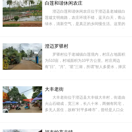
白莲和谐休闲农庄
海洋过度的特殊生态系统。红树林湿地保护公园
澄迈白莲和谐休闲农庄位于澄迈县老城镇白
内有海南岛最长的原木栈道，全长达到4.2公里。
莲墟文明南路，农庄环境不错，蓝天白天，青山
绿水，清新空气，是真正的乡间慢生活。这里的
水面宽阔，是个钓鱼的好去处，当然也不完全是
冲着钓鱼来的，只想找个地方发呆，想“静静”……
当然钓上鱼就更完美了！没事过来来钓钓鱼摘摘
澄迈罗驿村
菜一整天就开森的过去了。白莲和谐休闲农庄里
罗驿村位于老城镇白莲境内，村庄占地面积
也有草莓园，跟小伙伴一起拎着篮子去采摘，多
为510亩，村域面积为10平方公里。村庄周边
有意思啊
有“日”、“月”、“星”三湖，所谓“智人多爱水，择滨
起家园”，罗驿村的开村始祖想必也深谙此道。整
个村落位于一南一北两个水潭之间，房屋围潭而
砌，看似散落无章，却也布局奇妙，其间的青石
大丰老街
板巷道和火山石砖墙，为古村落民居描出几笔青
大丰老街位于澄迈县大丰镇大丰村，街道由
秀。村庄周边有古榕树、大枇杷树等，周边岭上
火山石砌成，宽三米，长八十米，两侧有民宅，
多无人居住，故称“封平多峰市”，曾经是人口众
多、村庄密集、商贸物流繁忙的集市地方，是古
属琼州府澄迈县恭贵乡封平都所在地。在数百年
前，大丰老街是一处重要的驿站所在，官道上行