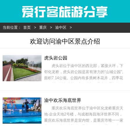
当前位置：
首页
>
重庆
>
渝中区
>
欢迎访问渝中区景点介绍
虎头岩公园
虎头岩位于渝中区的西北部，紧接大坪，下
邻化龙桥，虎头岩公园是富有潜力的“山城公园”。
面积7.14公顷。公园内有多类树木花卉，四季花
开不断，树木成荫，空气清新，是市民理想的健
身、休闲场所。公园的主要构成部分为全长约2.7
公里长的山脊观光道以及分布在步道上的四个观
渝中欢乐海底世界
景平台，整条步道依靠虎头岩山脊峭壁建成，高
重庆欢乐海底世界位于渝中区化龙桥重庆天
低落差上百米，被网游称为“挂在悬崖上的公园”，
地·企业天地2号楼，与成都海昌海洋世界不同，
重庆欢乐海底世界是室内馆，是重庆市唯一一家
大型海洋水族科普馆，是集海洋动物展示、表