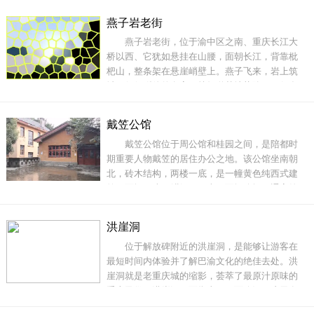
里的水，而这口水井距离居民的住处正好十八步
燕子岩老街
石梯，因此人们把这里称作“十八梯”。若论十八梯
燕子岩老街，位于渝中区之南、重庆长江大
的繁华，最早可追溯到南宋时期。那时，重庆城
桥以西、它犹如悬挂在山腰，面朝长江，背靠枇
内开始修筑
杷山，整条架在悬崖峭壁上。燕子飞来，岩上筑
城，仅仅听他的名字，就知道其地势险要。很多
人都不知道，这是渝中区仅存的未被开发或改造
的老街。一直保持了它天然的面貌。燕子岩建筑
戴笠公馆
破旧老化，街道狭窄陡峭，房屋简陋幽暗，商业
戴笠公馆位于周公馆和桂园之间，是陪都时
极度缺乏，物业服务落后，颇有当年大重庆、水
期重要人物戴笠的居住办公之地。该公馆坐南朝
码头、龙蛇混杂
北，砖木结构，两楼一底，是一幢黄色纯西式建
筑。面阔20米，进深13.3米，面阔八间，通高约
14米，建筑面积888平方米，建筑占地面积300平
方米。进入院内，有垂带式踏道五级，前后均有
洪崖洞
副阶。院中间有一个小天井，整个建筑保存较完
位于解放碑附近的洪崖洞，是能够让游客在
好。建国后该建筑成为重庆市委办公厅家属宿
最短时间内体验并了解巴渝文化的绝佳去处。洪
舍。该处是目前
崖洞就是老重庆城的缩影，荟萃了最原汁原味的
重庆民俗。洪崖洞一面靠山，一面临江，这里有
重庆最亮丽的吊脚楼群，同时交织着现代的旅游