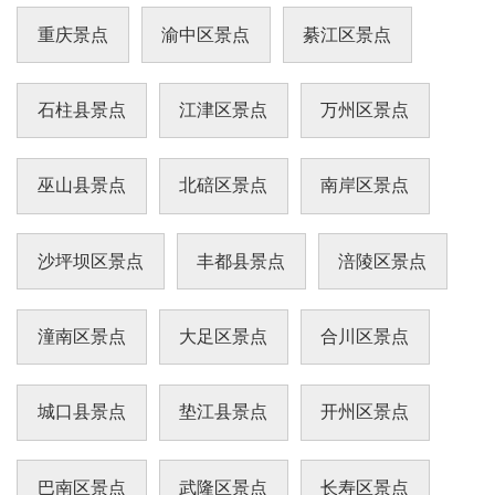
料的时间和工程项目，记载建筑历史。高架桥
下，种
重庆景点
渝中区景点
綦江区景点
石柱县景点
江津区景点
万州区景点
巫山县景点
北碚区景点
南岸区景点
沙坪坝区景点
丰都县景点
涪陵区景点
潼南区景点
大足区景点
合川区景点
城口县景点
垫江县景点
开州区景点
巴南区景点
武隆区景点
长寿区景点