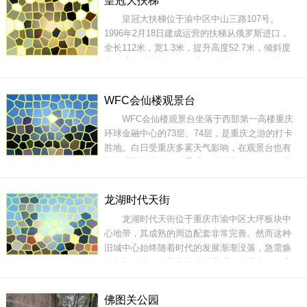
皇冠大扶梯
观。地址：重庆市渝中区临江门大唐广场17号门
皇冠大扶梯位于渝中区中山三路107号。
票：详情咨询景区开放时间：全天周边公交信
1996年2月18日建成运营的扶梯从俄罗斯进口，
息：105路、111
全长112米，宽1.3米，提升高度52.7米，倾斜度
为30度，每秒运行0.75米，全程运行2分30秒 ，
2017年入选世界十大最特别自动扶梯。扶梯上下
落差大，倾斜坡度陡，视觉冲击强，假如第一次
WFC会仙楼观景台
乘坐，就做好准备，用自我胆量和勇气去挑战
WFC会仙楼观景台坐落于西部第一高楼重庆
吧！皇冠大扶梯，连接了两路口和重庆火车菜园
环球金融中心的73层、74层，是重庆之游的打卡
坝站，是重庆的一个重要的
胜地。白日受重庆多雾天气影响，在观景台也有
机会观赏罕见的云海景观，徜徉其中，犹如云中
漫步，遨游仙境。夜幕降临后，观景台更是与江
北大剧院、南滨路、南山等标志性建筑景观遥相
龙湖时代天街
呼应，成为欣赏山城立体夜景的最佳地点之一。
龙湖时代天街位于重庆市渝中区大坪板块中
73层的观景台上，拥有360度的落地窗，透过落地
心地带，其成熟的周边配套非常完善。然而这种
窗则能
旧城中心始终随着时代的发展渐渐没落，急需焕
发都市活力、改善市民生活品质，因此本项目应
运而生。 天街定位为城市家庭时尚中心，针对人
群以“年轻家庭”和“年轻时尚”人群为主。景观营造
佛图关公园
以三大主题构思为理念：艺术、水波纹、自然要