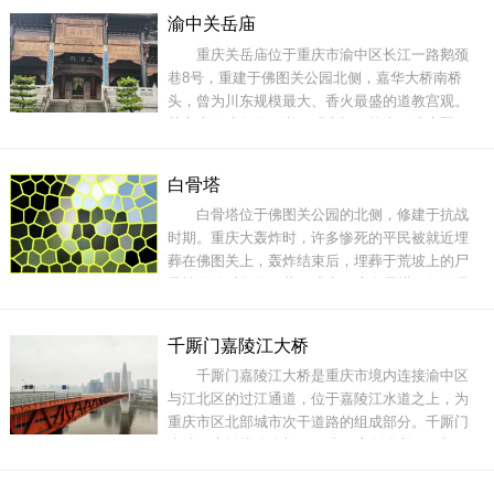
风情。远远望去，洪崖洞犹如一座悬浮在空中的
渝中关岳庙
楼阁，透着老重庆的气息和商业繁盛的味道，夹
重庆关岳庙位于重庆市渝中区长江一路鹅颈
在一片现代化建筑之中显得格外有范。从外面看
巷8号，重建于佛图关公园北侧，嘉华大桥南桥
洪崖
头，曾为川东规模最大、香火最盛的道教宫观。
关帝庙始建年代不详，明末毁于战火。清康熙三
年（1664），四川总督李国英重建。同治二年
（1863），川东道觉罗恒保重修。民国三年
白骨塔
（1914），奉大总统令，将岳飞像并入同祀，更
白骨塔位于佛图关公园的北侧，修建于抗战
名关岳庙。在抗战时期，关岳庙曾是中国远征军
时期。重庆大轰炸时，许多惨死的平民被就近埋
出征仪式举办地。但凡将士出
葬在佛图关上，轰炸结束后，埋葬于荒坡上的尸
骨被收纳后集体下葬，成为12座白骨塔。如今只
剩下一座白骨塔和它不远处的另外半座残塔，两
处相近百米远，塔基础为乱石及灰土，塔身由石
千厮门嘉陵江大桥
灰、红砖垒成，通高约7米。地址：重庆市渝中区
千厮门嘉陵江大桥是重庆市境内连接渝中区
鹅岭正街176号门票：3元开放时间：全天电话：
与江北区的过江通道，位于嘉陵江水道之上，为
(023)63656060
重庆市区北部城市次干道路的组成部分。千厮门
嘉陵江大桥线路全长1647米、主桥全长720米；
桥面上层为双向四车道城市快速路，设计速度40
千米每小时；下层为双线轨道城市交通。千厮门