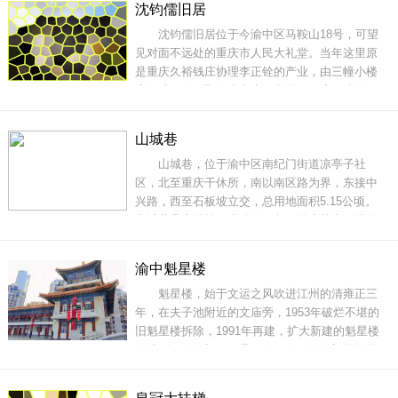
沈钧儒旧居
嘉陵江大桥开通后，市民驾车从朝天门前往江北
沈钧儒旧居位于今渝中区马鞍山18号，可望
嘴不用再绕道黄花园大桥，渝中区与江北区互通
见对面不远处的重庆市人民大礼堂。当年这里原
时
是重庆久裕钱庄协理李正铨的产业，由三幢小楼
房组成，分别取名为良庄、孝第、厚庐。沈钧儒
租住的良庄为一楼一底的中西式砖木结构建筑，
黄墙青瓦，木质楼板，底层为磨石铺地，小院布
山城巷
局严谨，清静幽雅。全面抗战爆发后，沈钧儒来
山城巷，位于渝中区南纪门街道凉亭子社
到重庆，寓居于此，直至抗战胜利后才于1946年
区，北至重庆干休所，南以南区路为界，东接中
离开。沈钧
兴路，西至石板坡立交，总用地面积5.15公顷。
山城巷是山城第三步道的一段，漫步其中，就像
回到重庆作为战时陪都的那段光景。那时，大批
政府官员、军阀、买办、地主等云集重庆，大肆
渝中魁星楼
修建公馆。这些官邸建筑虽然数量不多，但做工
魁星楼，始于文运之风吹进江州的清雍正三
考究，很多模仿了西式住宅的风格。这些数量不
年，在夫子池附近的文庙旁，1953年破烂不堪的
多的公馆却又集
旧魁星楼拆除，1991年再建，扩大新建的魁星楼
移址到了临江门。于是，在解放碑临江门的繁华
地段中多了一座庞大的仿古式建筑物，为都市气
息浓烈、热闹非凡的解放碑地区增添了一道景