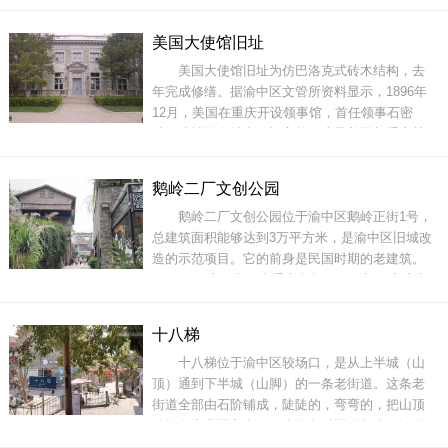
演、极地景观、科普教育、旅游文化于一体的都
市型海洋旅游景区。随着欢乐海底世界的罗湖，
美国大使馆旧址
定将为重庆天地带来更多特色休闲娱乐体验。不
美国大使馆旧址为仿巴洛克式砖木结构，去
仅有个各种海洋生物与你相约天地，还有众多互
年完成修缮。据渝中区文管所资料显示，1896年
12月，美国在重庆开设领事馆，首任领事石密
特，馆址设在城内五福宫前。这是美国与重庆关
系的开端。1937年11月，国民政府迁都重庆。
1938年8月，美国驻华大使詹森率美国驻华大使馆
鹅岭二厂文创公园
人员迁渝。美国大使馆迁渝后，先后在渝中区中
鹅岭二厂文创公园位于渝中区鹅岭正街1号，
山四路（中山四路小学）、李子坝正街40号、健
总建筑面积能够达到3万平方米，是渝中区旧城改
康路1号，南岸
造的示范项目。它的前身是民国时期的老建筑。
1953年，该厂变身为重庆印制二厂，并一度成为
重庆的彩印中心和西南地区的彩印巨头。上世纪
50年代至70年代，重庆凡是“带颜色的纸片”差不
十八梯
多都是这里印制的。后来，重庆印制二厂整体搬
十八梯位于渝中区较场口，是从上半城（山
迁，原来的老旧厂房便空置起来。2014年初，鹅
顶）通到下半城（山脚）的一条老街道。这条老
街道全部由石阶铺成，陡陡的，弯弯的，把山顶
的繁华商业区和山下江边的老城区连起来。据说
明朝时这里有一口老井，附近的居民都吃这口井