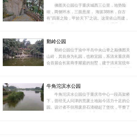
佛图关公园位于重庆城西三公里，地势险
素共同营造时尚现代的体验式商业
竣，两侧环水，三面悬崖， 海拔388米，自古
有"四塞之险，甲於天下"之说。这里依山而建，
地势险要，喜欢冒险的朋友们可以去看看哟！但
是也得注意自身的安全，小心岩壁上的碎石。佛
图关公园是重庆最传奇、最具文化内涵的公园。
鹅岭公园
公园的角角落落，都有可具传播的故事。佛图关
鹅岭公园位于渝中半岛中央山脊之巅佛图关
是在三国时期刘备的托孤大臣李严所建的关隘，
山岭，其前身为礼园，也称宜园，系清末重庆商
佛图古关”的题刻
会首届会长富商李耀庭的别墅，建于清末宣统年
间（公元1909年-1911年）。作为母城最具代表性
的公园之一，这里历史文化厚重。园内现有文物
保护单位、文物点共10处，其中国家级文物保护
牛角沱滨水公园
单位2处。鹅岭公园虽然不大，但每一处景点，都
牛角沱滨水公园位于重庆市中心一段高架桥
有着属于自己的独特历史故事。漫步其中，能从
下，曾经无人问津的荒废土地如今活力十足的公
鹅岭碑、
园。设计者不但用废弃石渣砌起了堡坎，平整了
道路，还别具创意地用7米高的桥墩做成了公园大
门，用大石板做了石桌石凳，用小石头堆砌成了
雕塑，甚至还结合重庆山水风貌，在公园中打造
了一个山石文化园。每件作品上都特意标明了原