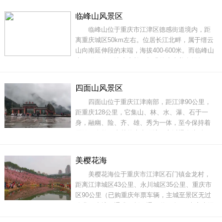
溪河源于大圆洞景区公路交错蜿蜒而下于白沙镇
临峰山风景区
注入长江。大圆洞国家森林公园的森林覆盖率
临峰山位于重庆市江津区德感街道境内，距
95.4%。公园内有维管束植物1000多种，野生
离重庆城区50km左右。位居长江北畔，属于缙云
山向南延伸段的末端，海拔400-600米。而临峰山
上两群猕猴，让这座并不起眼的小山美名远扬。
遇上周末节假日，前来临峰山看猴子的游人络绎
不绝，俨然成了江津区的一个著名景点。猴群下
四面山风景区
山觅食的时间比较规律，一天之内有两个觅食时
四面山位于重庆江津南部，距江津90公里，
间段：上午9:00—11:00，下午2：00—4:00。在
距重庆128公里，它集山、林、水、瀑、石于一
这两个
身，融幽、险、齐、雄、秀为一体，至今保持着
原始、自然、古朴的生态环境，它以瀑布为精
髓，以森林为肌肤，以丹岩为骨架，以文化为神
韵，“千瀑千姿、赤壁丹霞、原始森林、先巴文
美樱花海
化、爱情文化”五大特色构成了形态丰富、相互联
美樱花海位于重庆市江津区石门镇金龙村，
系、相互依存、独具特色的资源体系。四面山有
距离江津城区43公里、永川城区35公里、重庆市
东、西部
区90公里（已购重庆年票车辆，主城至景区无过
路费，小塆互通或西彭互通下道，全程8米宽水泥
公路），占地面积34万平方米，与境内的石门大