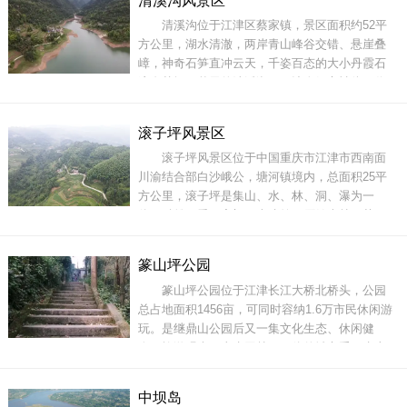
清溪沟风景区
面，雾霭苍茫荡客胸。渝市远横江一派，黔天近
清溪沟位于江津区蔡家镇，景区面积约52平
接岭千重。只缘地僻传名未，如此奇山岂易
方公里，湖水清澈，两岸青山峰谷交错、悬崖叠
逢。”整座
嶂，神奇石笋直冲云天，千姿百态的大小丹霞石
遍布其间。秋天的清溪湖，更让人倾心神往。你
可以“荡舟湖面”，尽情享受“两山排闼送青来”的无
限乐趣；也可以“赏月湖中”，尽情欣赏“湖光秋月
滚子坪风景区
两相和，潭面无风镜未磨”的湖光秋色。入秋，清
滚子坪风景区位于中国重庆市江津市西南面
溪沟水库的渔民们开始秋捕，碧波荡漾的湖上，
川渝结合部白沙峨公，塘河镇境内，总面积25平
渔
方公里，滚子坪是集山、水、林、洞、瀑为一
体，融雄、秀、寨门，古建筑，原始森林，茶
山，竹海，晚霞，’幽、险、奇于一坪，绘人文、
风景成一画，为名家学者和游人青睐，评定为重
篆山坪公园
庆市级风景名胜区。这里有闻名全国的32111英雄
篆山坪公园位于江津长江大桥北桥头，公园
钻井队原址，有保存完好的明清建筑群---塘河古
总占地面积1456亩，可同时容纳1.6万市民休闲游
镇，有位于悬崖绝壁
玩。是继鼎山公园后又一集文化生态、休闲健
身、旅游观光、山水园林于一体的城市重要生态
绿岛和城市休闲区。公园规划有“一轴、两带、三
区”，即建设一条景观文脉主线、两条带状生态走
中坝岛
廊、三个特色主题景区，并规划设置公共卫生间