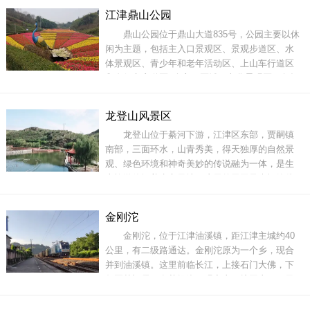
佛、石笋山森林公园、铁拐李故居、晚熟柑橘基
江津鼎山公园
地形成特色旅游线路。景区以赏稀有的牡丹樱花
鼎山公园位于鼎山大道835号，公园主要以休
为主，将樱花美景和娱乐赏玩相结合，能让老年
闲为主题，包括主入口景观区、景观步道区、水
人品味
体景观区、青少年和老年活动区、上山车行道区
和自行车赛道区6个主要区域，文化景观区，包括
拟建文塔、中华楹联文化艺术馆等。鼎山公园还
建有长4.5公里、宽4米的专业自行车赛道，以及
龙登山风景区
门球场、攀岩等运动场地。“这里依山傍水，环境
龙登山位于綦河下游，江津区东部，贾嗣镇
清幽，健身设施齐全，是天然绿色氧吧，另外，
南部，三面环水，山青秀美，得天独厚的自然景
重庆
观、绿色环境和神奇美妙的传说融为一体，是生
态旅游休闲养生之圣地。这里的田园风光恬静优
美，人文奇观历史悠远，现有龙登寺、千佛岩摩
崖造像等名胜古迹，登山步道等设施完善。游客
金刚沱
朋友可一边登山健身，一边欣赏人文自然风光。
金刚沱，位于江津油溪镇，距江津主城约40
相传，宋太祖赵匡胤登临过此山，曾是明太祖朱
公里，有二级路通达。金刚沱原为一个乡，现合
元璋皇帝避难
并到油溪镇。这里前临长江，上接石门大佛，下
邻聂帅旧居，有菩提缘、观音寺、护国寺、三圣
古寨等历史文化遗迹。金刚沱一带，土壤肥沃，
无工业污染，是有名的绿色蔬菜、水果生产基