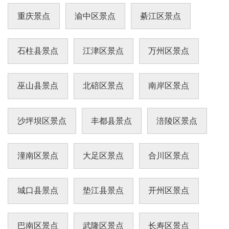
早在东汉就有人聚居，元代设建制镇。
重庆景点
渝中区景点
綦江区景点
石柱县景点
江津区景点
万州区景点
巫山县景点
北碚区景点
南岸区景点
沙坪坝区景点
丰都县景点
涪陵区景点
潼南区景点
大足区景点
合川区景点
城口县景点
垫江县景点
开州区景点
巴南区景点
武隆区景点
长寿区景点