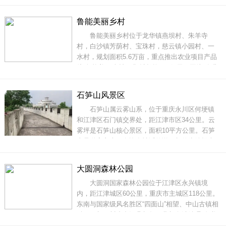
长江。“太公追太婆，鸡公撵飞鹅，二龙抢宝佛石
岗，纱帽落在独石沱。”这是当地从久远的年代传
鲁能美丽乡村
颂至今的民谣，“太公追太婆”说的就是山上的两块
鲁能美丽乡村位于龙华镇燕坝村、朱羊寺
大石头。太公山不算很高，最高处海拔仅仅接近
村，白沙镇芳荫村、宝珠村，慈云镇小园村、一
1000
水村，规划面积5.6万亩，重点推出农业项目产品
线“鲁能美丽乡村”。预计投资100亿元，围绕“农业
生产强、农村生态美、农民生活富”的目标，建设
美丽乡村，推动农旅结合，把项目建设成为集现
石笋山风景区
代农业生产加工、有机农产品配送、高科技推广
石笋山属云雾山系，位于重庆永川区何埂镇
应用、美丽乡村主题旅游度假、休闲农场等为
和江津区石门镇交界处，距江津市区34公里。云
雾坪是石笋山核心景区，面积10平方公里。石笋
山是道家玄山，有许多神话传说，相传为铁拐李
李玄的出生之地和修道成仙之地。山坪上常年云
雾缭绕，所以称云雾坪，又称云雾古城、云雾古
大圆洞森林公园
寨。平均海拔600米左右，森林覆盖率高达80％以
大圆洞国家森林公园位于江津区永兴镇境
上，年均温只有15℃。是人们避暑消夏，回归自
内，距江津城区60公里，重庆市主城区118公里。
然的好去
东南与国家级风名胜区“四面山”相望、中山古镇相
融，西与四川省合江县相邻，北与白沙镇“聚奎书
院”相连，公路直抵公园中心大圆洞和水井湾，驴