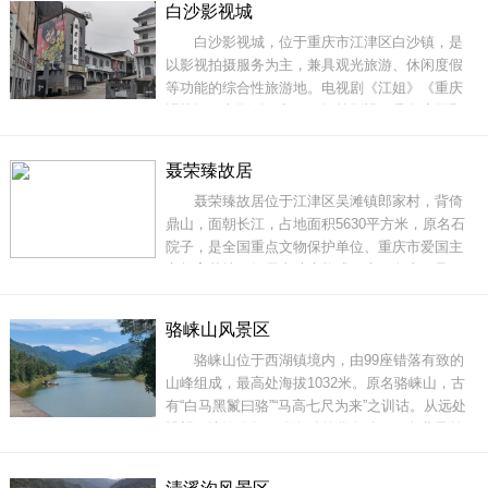
白沙影视城
地。来此，既可观光览胜，又可感受乡间情趣。
白沙影视城，位于重庆市江津区白沙镇，是
地址：重庆市江津区油溪镇金刚村17号门票：详
以影视拍摄服务为主，兼具观光旅游、休闲度假
情咨询景区开放时间
等功能的综合性旅游地。电视剧《江姐》《重庆
谍战》、电影《一九四二》等影视作品在这里取
景拍摄。影视城主要景点有抗战胜利纪功碑、民
国政府大楼、国泰大剧院等多处影视拍摄景观组
聂荣臻故居
成，大多是以老重庆风貌和抗战题材为主题的影
聂荣臻故居位于江津区吴滩镇郎家村，背倚
视拍摄基地。走进影视城，呈现在眼前的，是一
鼎山，面朝长江，占地面积5630平方米，原名石
院子，是全国重点文物保护单位、重庆市爱国主
义教育基地。故居由砖木构成，坐西向东，呈四
合院布局，共有房屋17 间。其中5间按聂荣臻生
活原貌陈列家具45 件，其余房屋作为陈列室使
骆崃山风景区
用。走进故居，内部青瓦土墙，古朴庄重；两侧
骆崃山位于西湖镇境内，由99座错落有致的
翠竹葱郁，树木成荫，组成了川东农村特有的田
山峰组成，最高处海拔1032米。原名骆崃山，古
园风光。陈列馆展
有“白马黑鬣曰骆”“马高七尺为来”之训诂。从远处
眺望，诸峰犹如一群奔驰的黛色骏马，向北昂首
扬蹄，腾空激越，故名。《骆崃山》诗云：“兀立
津南九九峰，俯看綦水势豪雄。川原锦绣开生