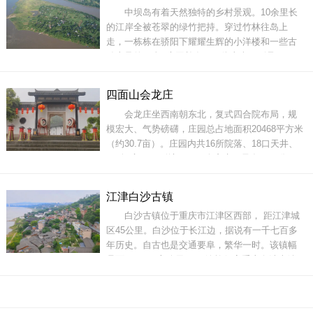
中坝岛有着天然独特的乡村景观。10余里长
11处、服务用房5处、停车场3处，可停靠
的江岸全被苍翠的绿竹把持。穿过竹林往岛上
走，一栋栋在骄阳下耀耀生辉的小洋楼和一些古
劲十足的“五福”庄园并存。再往上走，则是1800
余村民赖以致富的800亩沃土。这种奇特的“三层
布局”，加上岛上犹如原始森林般茂密和粗大的樟
四面山会龙庄
树楠木林，让这里拥有“世外桃源”般宁静的美。地
会龙庄坐西南朝东北，复式四合院布局，规
址：重庆市江津区石蟆镇中坝门票：详
模宏大、气势磅礴，庄园总占地面积20468平方米
（约30.7亩）。庄园内共16所院落、18口天井、
202间房、308道门、899个窗户，虽多而不乱。
山庄是一个由328根石柱擎起的石木结构建筑群，
满园亭台楼阁曾经全是雕梁画柱、绘彩描金。会
江津白沙古镇
龙庄由王氏家族从嘉庆七年（1802年）开修，到
白沙古镇位于重庆市江津区西部， 距江津城
民国七年（1918年）完工，总共花费116个年
区45公里。白沙位于长江边，据说有一千七百多
头，经历六代人完成
年历史。自古也是交通要阜，繁华一时。该镇幅
员面积238平方公里， 巴渝旅行家重庆白沙古镇
人口15万，为重庆市第一人口大镇及重庆市重点
发展的中等城市，素有“天府名镇”、“川东文化重
镇”之美称和 “小香港”之盛誉。白沙镇历史悠久，