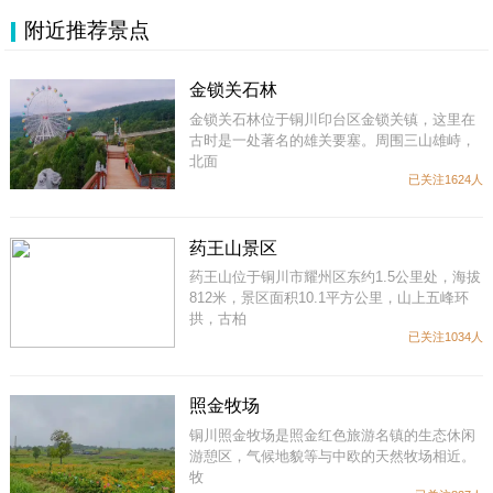
附近推荐景点
金锁关石林
金锁关石林位于铜川印台区金锁关镇，这里在
古时是一处著名的雄关要塞。周围三山雄峙，
北面
已关注1624人
药王山景区
药王山位于铜川市耀州区东约1.5公里处，海拔
812米，景区面积10.1平方公里，山上五峰环
拱，古柏
已关注1034人
照金牧场
铜川照金牧场是照金红色旅游名镇的生态休闲
游憩区，气候地貌等与中欧的天然牧场相近。
牧