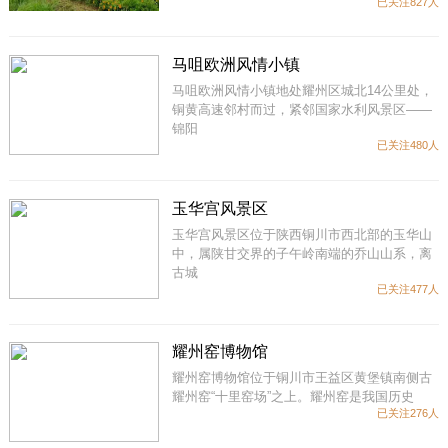
已关注827人
马咀欧洲风情小镇
马咀欧洲风情小镇地处耀州区城北14公里处，
铜黄高速邻村而过，紧邻国家水利风景区——
锦阳
已关注480人
玉华宫风景区
玉华宫风景区位于陕西铜川市西北部的玉华山
中，属陕甘交界的子午岭南端的乔山山系，离
古城
已关注477人
耀州窑博物馆
耀州窑博物馆位于铜川市王益区黄堡镇南侧古
耀州窑“十里窑场”之上。耀州窑是我国历史
已关注276人