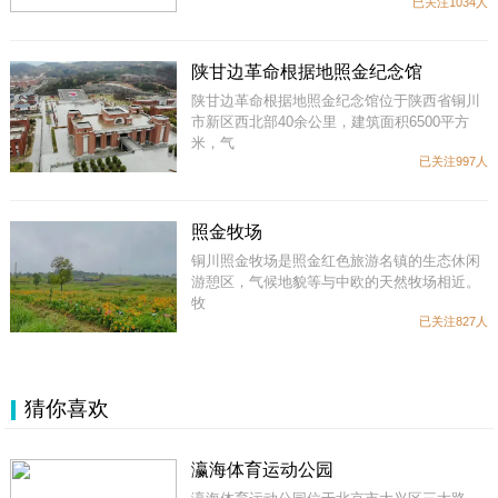
已关注1034人
陕甘边革命根据地照金纪念馆
陕甘边革命根据地照金纪念馆位于陕西省铜川
市新区西北部40余公里，建筑面积6500平方
米，气
已关注997人
照金牧场
铜川照金牧场是照金红色旅游名镇的生态休闲
游憩区，气候地貌等与中欧的天然牧场相近。
牧
已关注827人
猜你喜欢
瀛海体育运动公园