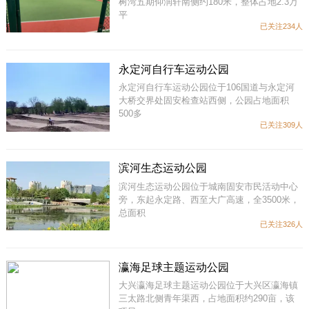
树湾五期仰润轩南侧约180米，整体占地2.3万
平
已关注234人
永定河自行车运动公园
永定河自行车运动公园位于106国道与永定河
大桥交界处固安检查站西侧，公园占地面积
500多
已关注309人
滨河生态运动公园
滨河生态运动公园位于城南固安市民活动中心
旁，东起永定路、西至大广高速，全3500米，
总面积
已关注326人
瀛海足球主题运动公园
大兴瀛海足球主题运动公园位于大兴区瀛海镇
三太路北侧青年渠西，占地面积约290亩，该