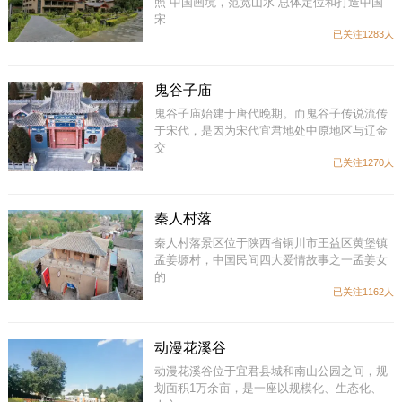
照“中国画境，范宽山水”总体定位和打造中国
宋
已关注1283人
鬼谷子庙
鬼谷子庙始建于唐代晚期。而鬼谷子传说流传
于宋代，是因为宋代宜君地处中原地区与辽金
交
已关注1270人
秦人村落
秦人村落景区位于陕西省铜川市王益区黄堡镇
孟姜塬村，中国民间四大爱情故事之一孟姜女
的
已关注1162人
动漫花溪谷
动漫花溪谷位于宜君县城和南山公园之间，规
划面积1万余亩，是一座以规模化、生态化、