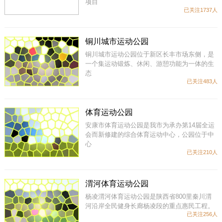
项目
已关注1737人
铜川城市运动公园
铜川城市运动公园位于新区长丰市场东侧，是
一个集运动锻炼、休闲、游憩功能为一体的生
态
已关注483人
体育运动公园
安康市体育运动公园是我市为承办第14届全运
会而新修建的综合体育运动中心，公园位于中
心
已关注210人
渭河体育运动公园
杨凌渭河体育运动公园是陕西省800里秦川渭
河沿岸全民健身长廊杨凌段的重点惠民工程。
已关注256人