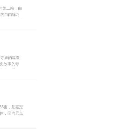
的第二站，由
日的自由练习
越成熟，车迷
服、剪纸等可
似乎差一口
个寺庙的建造
史故事的寺
非常好看。
景区工作人员带
285亩，是嘉定
体，区内景点
显得轻浮的目
音，漫进了殿