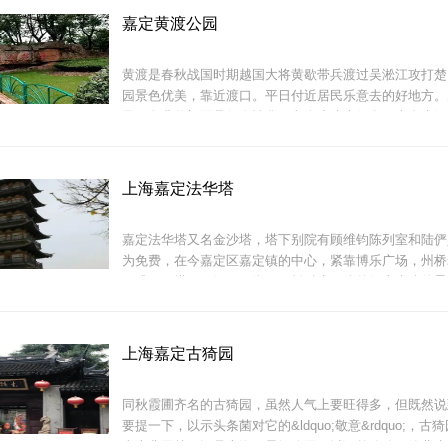
嘉定黄渡公园
黄渡是春秋战国时期越国大将黄歇带兵渡过吴淞江攻打楚
园景色优美，靠近渡口。平日付近居民乐意去的好地方。
民，免费的门票是很人性化，老人小孩也很多，大多来锻
生态园活动参与性强，有瓜果采摘、花卉观赏，荷塘月色
水上茶馆、饮水思源，小桥流水、农家风情等。住宿在一
调、淋浴一应俱全，杨柳依依，很大
上海嘉定法华塔
嘉定法华塔又名金沙塔，塔下别院有顾维钧陈列室和陆俨
为免费，在今嘉定区嘉定镇的中心，紧靠博乐广场，州桥
形成了一塔、二河、三街、四桥融为一体的江南水乡佳景
公园的绿化还不错，但是偶尔会出现垃圾满地的情况，从
假休闲的好地方。
门给小孩子玩的乐园，不过现在已经关了，大道尽头是个
地，有跳舞的阿姨有
上海嘉定古猗园
同秋霞圃齐名的古猗园，虽然人气上要旺得多，但既然说
要提一下，以示头条菌对它的&ldquo;敬意&rdquo;，
南古典园林，还是上海五星级公园，以绿竹猗猗、静曲水