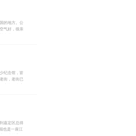
国的地方。公
空气好，很亲
炼身体。
、趣味垂钓，
个岛上，空
少纪念馆，皆
老街，老街已
，上海一个度
前还有一个专
椭圆形的开阔
到嘉定区总得
古猗园也是一座江
幽、建筑典