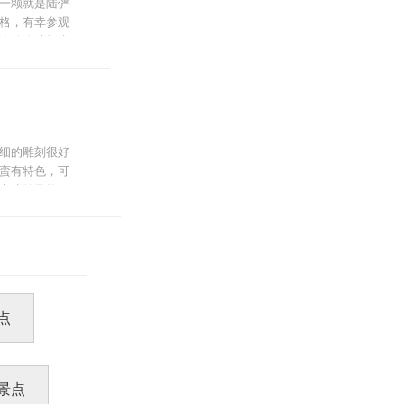
一颗就是陆俨
格，有幸参观
少的晚晴轩为
品和生平。
桥景区。汇龙
细的雕刻很好
蛮有特色，可
宋建筑风格。
的书画作品，
点
双塔，砖塔有
编认为应该是
景点