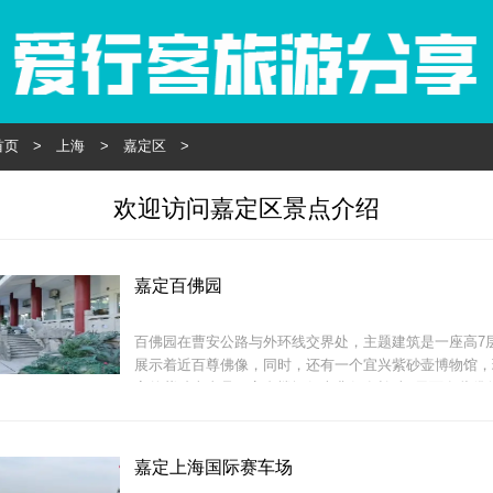
首页
>
上海
>
嘉定区
>
欢迎访问嘉定区景点介绍
嘉定百佛园
百佛园在曹安公路与外环线交界处，主题建筑是一座高7
展示着近百尊佛像，同时，还有一个宜兴紫砂壶博物馆，
家的紫砂壶真品，亭台楼阁很古典很有韵味, 里面有些佛
莫名的诡异。感叹下建筑师的丰富想象力。特别是屋檐上
小得不易察觉。
嘉定上海国际赛车场