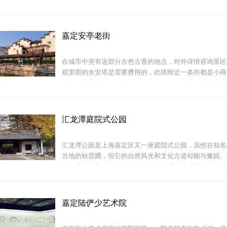
雅、楹联诗词以及花石小路等五大特色闻名，对于吃货们
法华塔并不是很高，因为经常关闭，所以能上去还是很令
喜欢古猗园门口的南翔小笼。
上面两层的台阶是又窄又高又陡，爬上去有点喘。等上顶
嘉定安亭老街
在城市中突有这部分古色古香的地点，对外详情咨询景区
观里面的永安塔是需要费用的，此塔附近一条街都是小商
食物，十字绣等，每天人烟繁多，沿一条街就可以从头走
色的是周边的建筑都保留了古韵！是偶尔散步的好去处。
古猗园始建于明嘉靖年件，距今有约500年历史。起初叫
汇龙潭庭院式公园
汇龙潭公园是上海嘉定区又一座庭院式公园，虽然在知名
当地的秋霞圃，但它的自然风光和文化古迹却能与豫园、
园、曲水园和醉白池媲美，游览汇龙潭后，感觉这个园林
有异曲同工之妙，但依然独显个性，山水相依，自然风景
一座古镇，很早以前这里还有火车站的后来随着花桥国际
已经变化了一个样子，根本看
嘉定陆俨少艺术院