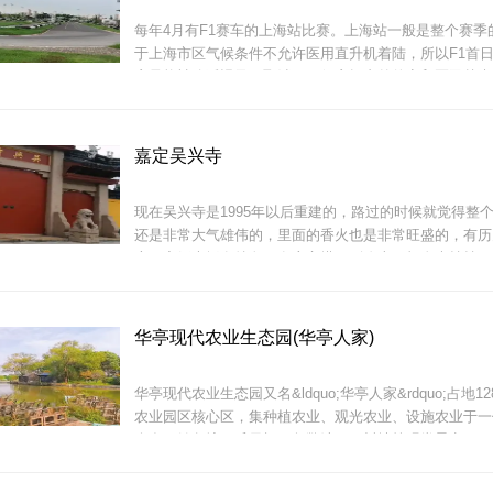
每年4月有F1赛车的上海站比赛。上海站一般是整个赛季
于上海市区气候条件不允许医用直升机着陆，所以F1首
赛只能被迫延迟乃至取消了。但赛场内外的商贸区已越来
有盘桓的地方，买买东西。还有嘉定当地的非遗表演如汉
以欣赏。
园内有小桥流水，也有亭台楼阁，但从江南园林标准看，
气，
嘉定吴兴寺
现在吴兴寺是1995年以后重建的，路过的时候就觉得整
还是非常大气雄伟的，里面的香火也是非常旺盛的，有历
庙，斋饭也挺有特色，有座宝塔，到晚上开灯金光灿灿，
赛道总长度为5451.24米，只走了一小段就原路返回。
华亭现代农业生态园(华亭人家)
华亭现代农业生态园又名&ldquo;华亭人家&rdquo;占地1
农业园区核心区，集种植农业、观光农业、设施农业于一
众多，钓鱼塘、瓜果棚、龟鳖池、百树坡等观赏景点。
寺院里的烟火，青气缭绕在殿堂和庭院，滤去了游人多少
色。更有香案边青铜的钵盂，敲击 出摄人心魄的幽远清
外每一片叶脉花茎。佛堂