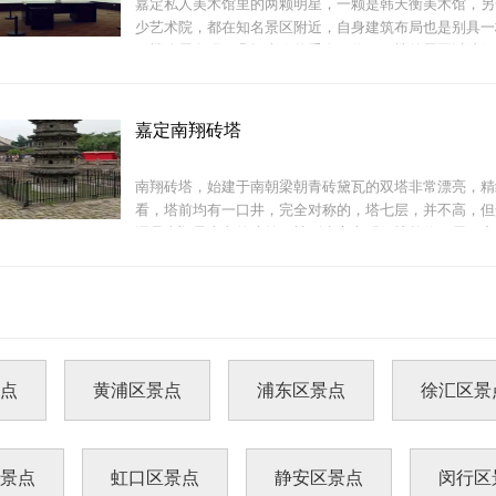
嘉定私人美术馆里的两颗明星，一颗是韩天衡美术馆，另
少艺术院，都在知名景区附近，自身建筑布局也是别具一
一楼临展发现了几幅喜欢的手卷画作，二楼的展区以陆俨
名，有专题图文视频介绍，近距离地接触到了艺术家的作
汇龙潭就在孔庙边上，是嘉定的标志性景点之一，属于州
潭是上海五大古典园
嘉定南翔砖塔
南翔砖塔，始建于南朝梁朝青砖黛瓦的双塔非常漂亮，精
看，塔前均有一口井，完全对称的，塔七层，并不高，但
谓是南翔最古老的建筑，被列为市文明保护单位，属于唐
陆俨少艺术院二楼为院藏陆俨少精品展示厅，陈列陆俨少
庭院园内，陆俨少书
景点
黄浦区景点
浦东区景点
徐汇区景
一直以为南翔只有小笼包，没想到有真的古迹，特别是这
历史，构造精致，让人感叹古人的建造工艺真是精湛，小
南翔古镇之中最有看点的东西
区景点
虹口区景点
静安区景点
闵行区