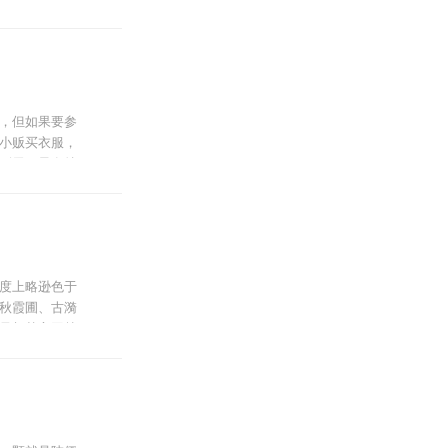
来说，大概更
人激动的。最
层，可以俯瞰
，但如果要参
小贩买衣服，
到尾。最有特
度上略逊色于
秋霞圃、古漪
虽与其它园林
美丽。
商务区的崛起