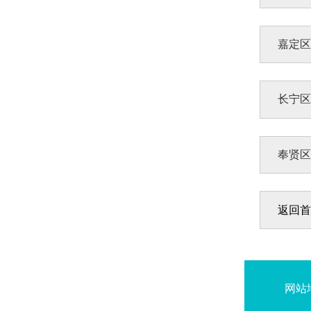
嘉定
长宁
奉贤
返回首
网站