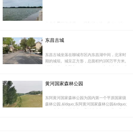
有三碗不过冈酒店、山神庙、武松打虎处、毛主
席题字碑、虎文化馆、武松庙、碑林、虎池
金牛湖景区地处茌平西区新城腹地，北依铝城
路，南接建设路，东毗龙山南街，西邻西环路，
总占地5840亩，规划面积10平方公里，其中水面
东昌古城
3000亩。景区设计定位为4A级景区，建成后将展
现&ldquo;一轴、一心、一带、一环、三脉、四
东昌古城坐落在聊城市区内东昌湖中间，北宋时
区、十九景&rdquo;的秀美风光。金牛湖风景区获
期的城垣。城呈正方形，总面积约100万平方米。
得国家级水利风景区、国家级湿地公园荣誉称
城墙始建于宋熙宁三年（1070），初为土城。明
号。
洪武五年（1372），东昌平山卫指挥佥事陈镛改
筑为砖城。城墙周长3.5千米，高11.7米，顶宽6.7
黄河国家森林公园
米，基厚11.7米。内墙用三合土夯筑，外墙用砖
石砌垒。
地址：聊城市茌平县建设路
东阿黄河国家森林公园为国内第一个平原国家级
森林公园,&ldquo;东阿黄河国家森林公园&rdquo;
位于山东省聊城市东阿县城东南部，沿黄河北岸
及引黄干渠两侧分布，面积2446.33公顷，森林覆
盖率72%，公园共分&ldquo;三带十区&rdquo;，
即百里黄河风光带、引黄干渠风光带、田园风光
东昌古城设4门，上筑门楼，外设瓮城。南、东、