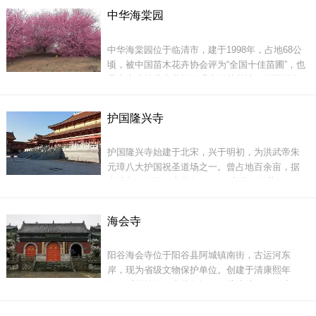
体的生态湿地。经过多年科学改造提升，逐渐形
黄河位山湿地公园共占地12000余亩，经过近一年
中华海棠园
成了&ldquo;春赏碧波荡漾、百花争艳，夏游千亩
的建设，如今基础设施配套完善，环境优美，岸
红荷、苇浪翻波，秋看绿减红瘦、芦荡飞雪，冬
边绿树成
中华海棠园位于临清市，建于1998年，占地68公
观雪映南湖、万鸟翱翔&rdquo;的美景，勾勒出
顷，被中国苗木花卉协会评为“全国十佳苗圃”，也
是山东省林业产业旅游观光示范基地。园区以海
棠景观苗木为主体，开展了生态旅游、休闲观光
等项目，带动了当地生态旅游的发展。
护国隆兴寺
扩建的中华海棠园将挖掘海棠文化的内涵，收集
相关文学作品进行展览展示，开展海棠文化节、
护国隆兴寺始建于北宋，兴于明初，为洪武帝朱
海棠摄影、书画展等活动，提升中华海棠园的海
元璋八大护国祝圣道场之一。曾占地百余亩，据
棠
当地老百姓说：寺里有&ldquo;七十二面井
&rdquo;，在鼎盛时期，有僧人五百之多，被誉为
江北古刹。护国兴隆寺大门两侧原有石狮一对，
海会寺
门前是白玉桥。石狮与白玉桥所用的汉白玉全是
从云南由水陆辗转运来。
阳谷海会寺位于阳谷县阿城镇南街，古运河东
岸，现为省级文物保护单位。创建于清康熙年
间，后经乾隆、光绪年间两次扩建续修，形成了
&ldquo;殿宇巍峨，楼阁连亘&rdquo;的清代典型
古建筑群，由大殿、戏楼、碑亭、千佛阁、刘公