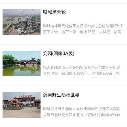
园区内设计动物活动场地2.3万余平方米，建筑面
积1.2万余平方米。
聊城摩天轮
聊城
聊城地标摩天轮位于东昌湖南岸，总建筑面积约8
万平方米，地下一层，地上13层，共14层，总高
130米。摩天轮直径110米，最低点距地面20米，
顶端高度可达130米，是中国唯一一座轮盘直径
园区内茂林修竹，清流激湍，自然和乐。您既可
110米斜拉索式的摩天轮，摩天轮共安装吊箱42
以看到雄狮、猛虎、烈豹，也可以看到调皮的小
宛园(国家3A级)
个，吊箱呈圆柱形，每个吊箱可乘坐6人，摩天轮
鹿、温顺的斑马、呆萌的羊驼。在观赏的同时，
共可携载252人，其中多项技术与安装工艺都是全
为了让您
宛园是临清市三和色织集团将企业与文化有机结
国乃至世界首创。
合的瑰宝。它创建于1999年，占地近100亩，整
个园林以运河文化为内涵，布局紧凑灵活，空间
划分时闭时合、曲直相间、气氛各异。宛园采用
曲折幽深、小中见大、以少胜多、引人入胜，采
滨河野生动物世界
用缩千里江山于方寸间等多种建园造林手法，创
造性地形成了这一具有江南苏州园林文化神韵的
聊城地标摩天轮将国际学
聊城滨河野生动物世界位于聊城经济开发区滨河
山水佳境。虽由人作，宛若天成，无论立于哪
大道与北环交叉口正北方，该项目为国家现代旅
游建设的生态旅游项目，占地600余亩，项目总投
资2.19亿元，已建成规划有动物观赏，表演场，