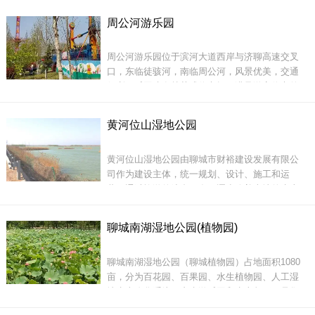
游乐场，生态观光采摘区，海洋馆，生态餐厅，
周公河游乐园
综合管理服务区等分区；还有国际大马戏常驻表
演，园区内容丰富多彩！
周公河游乐园位于滨河大道西岸与济聊高速交叉
口，东临徒骇河，南临周公河，风景优美，交通
便利，乐园建有林荫式停车场，满足游客停车的
需要。是滨河大道上一颗璀璨的明珠。这里有聊
城第一列过山车、高空飞翔、神州飞蝶、碰碰车
黄河位山湿地公园
等三十多种游乐项目，二期工程还有纯天然无公
园区内放养着40个品种、1000多头（只）野生动
害采摘园。
物，其中猛兽区惊险刺激；
黄河位山湿地公园由聊城市财裕建设发展有限公
司作为建设主体，统一规划、设计、施工和运
营。通过旅游的综合开发，逐步改善本地的生态
环境，完善对基础设施的建设，对于拓宽农民增
收渠道，实现贫困人口尽快脱贫，推动区域经济
聊城南湖湿地公园(植物园)
发展都具有非常重要的意义。
这里还有聊城第一家DIY烧烤大市场，这里不仅是
孩子的世界，也是您减
聊城南湖湿地公园（聊城植物园）占地面积1080
亩，分为百花园、百果园、水生植物园、人工湿
地生态净化系统、亲水游乐园和生态餐厅，是集
生态保护、自然景观、科普教育、休闲旅游于一