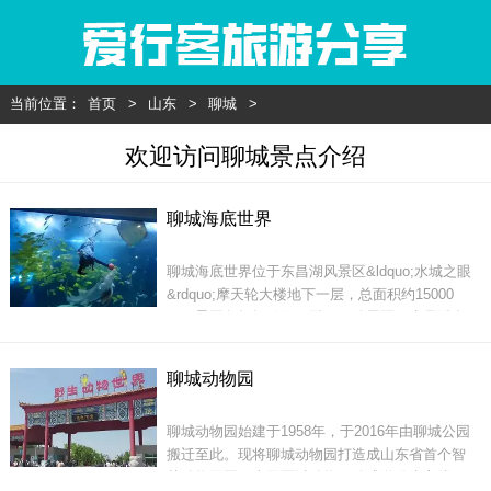
当前位置：
首页
>
山东
>
聊城
>
欢迎访问聊城景点介绍
聊城海底世界
聊城海底世界位于东昌湖风景区&ldquo;水城之眼
&rdquo;摩天轮大楼地下一层，总面积约15000
㎡，景区包括探秘亚马逊、互动展区、水母潘多
拉、精品海洋生物、海兽表演、科普教室、童趣
世界、水獭展示区、海底隧道、海洋剧场等多个
聊城动物园
展区，并在青岛海底世界生物精品的基础上，增
加了多种科技互动体验项目，全面展示海底世界
聊城动物园始建于1958年，于2016年由聊城公园
的博大精深，梦幻神奇。
搬迁至此。现将聊城动物园打造成山东省首个智
慧动物园区，本园区以动物互动式游览为主线，