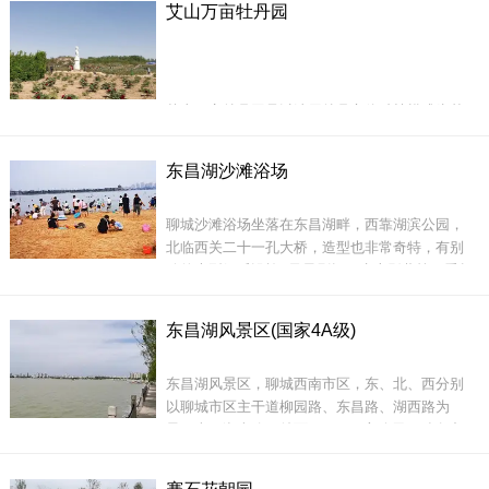
艾山万亩牡丹园
祠等部分组成，为华北五大寺院之一。
护国隆兴寺为南北四层院落，东西三排跨院的格
局模式，总体架构
艾山万亩牡丹园是以油用牡丹立体种植模式为基
础，以当地特有的山水自然景观为载体，以农业
科技研发为依托，打造的集旅游观光、休闲养
在建筑上，海会寺采用传统的中轴线对称布局，
东昌湖沙滩浴场
生、文化展示为一体的多元化、高标准，集产、
从南向北依次为山门、前殿、中殿、大雄宝殿。
学、研、科、工、贸为一体的大型现代化产业园
前
聊城沙滩浴场坐落在东昌湖畔，西靠湖滨公园，
区。该园区采取土地流转的方式，逐步将周围10
北临西关二十一孔大桥，造型也非常奇特，有别
个村的万亩土地进行流转，建设&ldquo;两园一区
致的大型娱乐设施--凤凰剧场，水上影幕等，看起
&rdquo;，即万亩牡丹观光园、百亿牡丹
来更具现代科技化。另外，置身在聊城沙滩浴场
内的游客们都非常热爱这里的天，这里天高气
东昌湖风景区(国家4A级)
爽，环境优雅，曾被称之为聊城消夏纳凉的极佳
去处。
东昌湖风景区，聊城西南市区，东、北、西分别
此外，浴场水面广阔，拥有大型的占地面积，您
以聊城市区主干道柳园路、东昌路、湖西路为
投身在碧波荡漾的湖水中，可以尽情的玩耍，细
界，南至湖南路，总面积20.6平方公里。驰名中
细
外的京杭大运河穿风景区而过。东昌湖又名胭脂
湖，与杭州西湖、南京玄武湖并称&ldquo;全国三