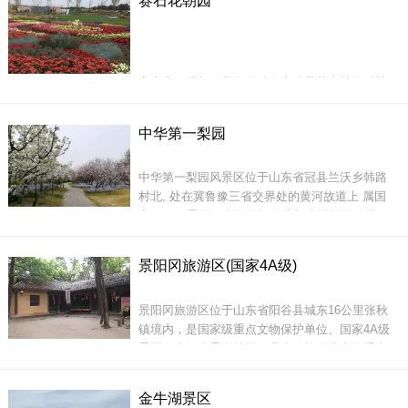
赛石花朝园
支市内名湖&rdquo;，有&ldquo;南有西湖，北有
东昌&rdquo;之称，是江北水城的一颗璀璨明珠。
高唐赛石花朝园是集各种名贵精品花卉植物种植
为主的花卉主题公园，通过花卉展览、旅游观
光、文化体验、婚恋婚庆等功能有机结合，打造
中华第一梨园
&ldquo;碧水、绿荫、花海、书香&rdquo;的
&ldquo;齐鲁赏花胜地&rdquo;。赛石花朝园有采
风光秀丽的东昌湖环绕聊城古
中华第一梨园风景区位于山东省冠县兰沃乡韩路
摘园、药用、食用花卉区、芳香植物园、跑马
村北, 处在冀鲁豫三省交界处的黄河故道上 属国
场、水上娱乐区等功能区分，将形成赏花、采
家AAA级景区、全国休闲农业与乡村旅游示范
摘、陆地及水上游乐区、休闲养生区、锦
点、省级农业旅游示范点、山东省最具成长力景
区、山东省诚信旅游示范单位、&ldquo;到山东不
景阳冈旅游区(国家4A级)
可不去的100个地方&rdquo;之一。
景阳冈旅游区位于山东省阳谷县城东16公里张秋
镇境内，是国家级重点文物保护单位、国家4A级
景区、省级风景名胜区，是水浒旅游线上的重点
景区，因英雄武松在此打虎除害而名扬四海，旅
游区内沙丘起伏，林荫蔽日，飞鸟群集，是游客
该风景区是以丰富的梨树自然景观资源和深厚的
金牛湖景区
寻觅英雄足迹、放松身心的旅游胜地。主要景点
梨文化、人文景观资源为基础