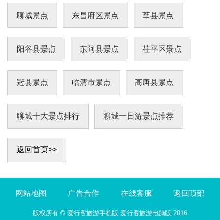
带；艾山景区、香山景区、旧城景区、鱼山景
西瓮城为扭头门，南门东向似凤头，东
区、农业开发园、范坡景区、鸣翠滩景区
聊城景点
东昌府区景点
莘县景点
阳谷县景点
东阿县景点
茌平区景点
冠县景点
临清市景点
高唐县景点
聊城十大景点排行
聊城一日游景点推荐
返回首页>>
网站地图
广告合作
在线客服
返回顶部
版权所有 ©
爱行客旅游手机版
爱行客旅游电脑版
2016