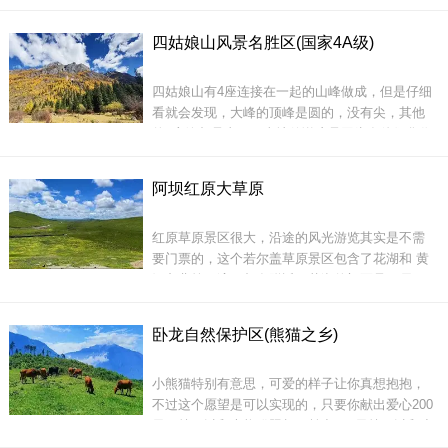
门票，必须自驾游，它分为很多沟，需要自驾开
到山脚尽头，把车停在农夫家，10元随意停多
四姑娘山风景名胜区(国家4A级)
久，会帮忙看车。
四姑娘山有4座连接在一起的山峰做成，但是仔细
三江生态景区位于阿坝，景色很是漂亮，可以游
看就会发现，大峰的顶峰是圆的，没有尖，其他
了水磨古镇再去三江生态景
的3座峰都是尖顶，当地传说这是因为在他们化作
山峰为人们挡住洪水后，人们为了纪念她们就把
他们说成是最纯洁善良美丽的姑娘，藏语的说法
阿坝红原大草原
没记住忘了，呵呵。
上山需要爬20分左右的一个泥泞山路，下雨比较
红原草原景区很大，沿途的风光游览其实是不需
泥泞，不下雨很容易爬上去。到了山顶会有发现
要门票的，这个若尔盖草原景区包含了花湖和 黄
有很多帐篷。当然，山顶有专
河九曲第一湾，都在附近，花湖的门票是40元 ，
黄河九曲第一湾门票只收48元的门，骑马费50
元。
卧龙自然保护区(熊猫之乡)
但是大姑娘因为有了恋人已经偷偷的成亲了，所
小熊猫特别有意思，可爱的样子让你真想抱抱，
以她对人们的赞美害羞了，就低下了头，因此大
不过这个愿望是可以实现的，只要你献出爱心200
峰顶成了圆的
元，就可以和大熊猫照相，献出500元就可以和小
熊猫照相，献出1000元就可以和小熊猫玩5分钟，