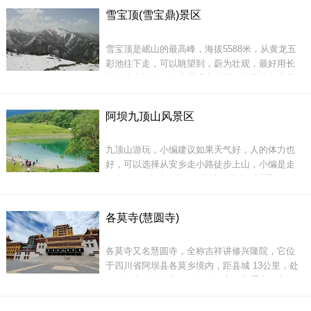
&ldquo;野景&rdquo;，未被开发也不收门票(不知
雪宝顶(雪宝鼎)景区
道现在如何了)。但当时正因为没有开发，所以食
每一位秀雅神秘的女尼们也不似喇嘛庙里的喇嘛
宿没人管你，当背包族吧。若不想徒步，沟内有
因一种约定的风俗自幼被父母抱入寺庙，而是因
雪宝顶是岷山的最高峰，海拔5588米，从黄龙五
马道，骑马也可以。
为自己对自然界、人类社会的认识和各种情感世
彩池往下走，可以眺望到，蔚为壮观，最好用长
界的变
焦镜头去拍摄，有山区盛产雪莲、贝母等名贵药
材，森林中还是大熊猫、金丝猴的活动场所。
阿坝九顶山风景区
九顶山游玩，小编建议如果天气好，人的体力也
好，可以选择从安乡走小路徒步上山，小编是走
大清高宗纯皇
了大约5个小时到达了白龙池，徒步可以看到很多
不一样的风景，当然必须有导游领路，装备较多
的话可以请一匹马帮你托行李，提醒大家不要犯
在黄龙与九寨沟的半路上的一个极高的山口，来
各莫寺(慧圆寺)
傻沿着公路走哦，公路可是有几十公里哦。
往的车辆在此都会停留，一观远处的风景，其实
就是一个普通的山口，只不过是这个山口的人流
各莫寺又名慧圆寺，全称吉祥讲修兴隆院，它位
量有点大罢了，感觉和西藏的米拉山口一
于四川省阿坝县各莫乡境内，距县城 13公里，处
于阿坝去久治年宝玉则的公路旁，交通十分方
便，寺庙至今已有二百多年的历史，由第二世嘉
木样贡却久美旺波于公元1790年提议应在此创建