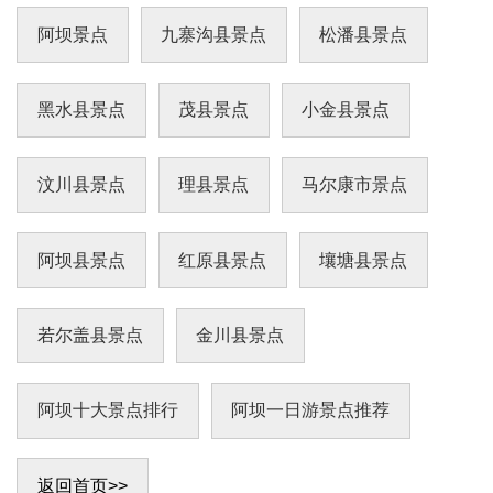
阿坝景点
九寨沟县景点
松潘县景点
黑水县景点
茂县景点
小金县景点
川主寺是交通要道，非常的重要，川主寺镇是前
往九寨沟和黄龙的必经之地，镇子并不大，人也
不是很多，一般早上从成都飞到黄龙机场后，午
汶川县景点
理县景点
马尔康市景点
餐基本都在这个镇解决，游客也可以在这里购买
一
阿坝县景点
红原县景点
壤塘县景点
若尔盖县景点
金川县景点
阿坝十大景点排行
阿坝一日游景点推荐
返回首页>>