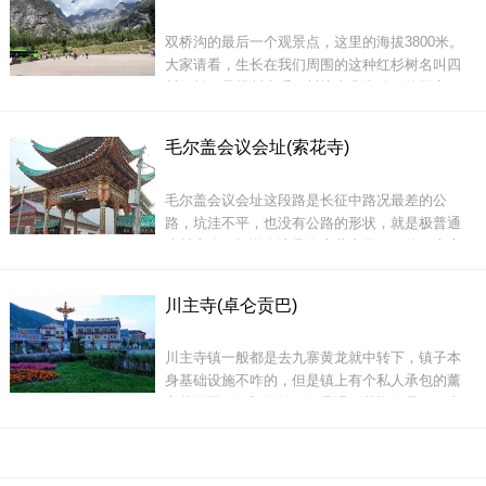
建议上午早点到达以免在景区门口排队。遗憾的
双桥沟的最后一个观景点，这里的海拔3800米。
是现在已经没有花了，沿栈道走一圈加上拍照时
大家请看，生长在我们周围的这种红杉树名叫四
间需要花两个多
川红杉，是横断山系四川境内非常珍稀的国家二
级保护植物，也是此地特有的植物品种之一。红
杉树历史悠久，几乎与第四纪冰川同时出现。
毛尔盖会议会址(索花寺)
周至金丝猴属于川金丝猴的一种，比其它猴子更
加美丽。它长着50多厘米长的金黄的长毛，长着
毛尔盖会议会址这段路是长征中路况最差的公
近60厘米的与身体几乎等长的大尾巴，面孔程
路，坑洼不平，也没有公路的形状，就是极普通
乡村土路，据说会议是在索花寺里召开的，寺庙
规模比周围寺院要大一些，寺里的喇嘛达到500
人，当年索花寺被国民党守军败退时焚毁，幸得
川主寺(卓仑贡巴)
红军及时扑灭，才留到今天，在正殿门西侧的墙
上嵌着&ldquo;毛尔盖会议会址&rdquo;碑，如今
它春抽嫩芽、夏冠绿荫、秋染金黄、冬披银装，
川主寺镇一般都是去九寨黄龙就中转下，镇子本
主殿又修葺一新，每天迎来全国各地瞻仰的人
四季常新，百看不厌，景观价值非常高，是四姑
身基础设施不咋的，但是镇上有个私人承包的薰
们。
娘山双桥沟除沙棘树以外的另一
衣草园子，收门票的，但是遇到花期还是值得去
看下的，可以拍出很小清新的照片。