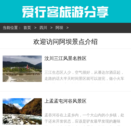
当前位置：
首页
>
四川
>
阿坝
>
欢迎访问阿坝景点介绍
汶川三江风景名胜区
三江生态区人少，空气很好，从潘达尔酒店起，
走路的话大半天时间景区就可以游完，做小火车
就更快，漂流好划算哟，80元可以漂差不多20-30
分钟，景区外的漂流才8分钟左右，景区里面的水
特别干净，没得什么人住，也没得污染，所以应
上孟孟屯河谷风景区
该是漂流最干净的水，不过不漂流对我来讲吸引
就没得好大。
孟吞河谷在上孟乡内，一个大山内的小乡镇，处
于还未开发状态，应该是驴友最早发现的趣味
地，趣味之处是在山顶上露营、烧烤，它不需要