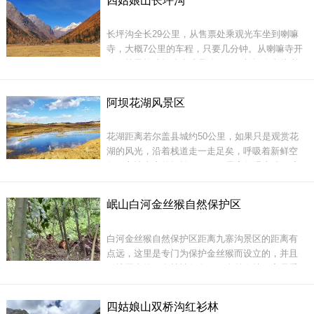
四姑娘山长坪沟
背，好似千年老木被刀重重的雕琢，奇形怪状。
活佛，现在在印度，只能通过寺庙里摆放的照片
看看他的模样，寺庙不要门票，门口可以停车，
长坪沟全长29公里，从售票处乘观光车坐到喇嘛
外围可以拍照，但是进入殿堂内就不能拍照了，
寺，大概7公里的车程，只要几分钟。从喇嘛寺开
还
始，就只能选择徒步或是骑马了。长坪沟内从喇
嘛寺到下甘海子的路段是修建了栈道的，从下甘
海子到木骡子的路段就很烂了。
阿坝花湖风景区
米亚罗没有景区，没有景区，千万别被骗了。所
花湖距离若尔盖县城约50公里，如果只是观赏花
谓的米亚罗红叶都是算一路上的风景，实际到了
湖的风光，沿着栈道走一走足矣，呼吸着新鲜空
气，心情也变的轻松，7、8月最高气温也才24度
左右，相比其他地方37、38度的高温，真是避暑
的好地方，三是草原上牛羊成群，可以骑马玩
岷山白河金丝猴自然保护区
乐，很适合亲子旅游。
当天往返的游客最远可走到木骡子，再往前走的
白河金丝猴自然保护区距离九寨沟景区的距离有
人都是做好露营准备的徒步者了，从长坪沟可绕
点远，这里是专门为保护金丝猴而设立的，并且
过四姑娘山穿越到毕棚沟，这条线路是中
保护区内的绿色植被很多，而金丝猴就不容易看
到了，保护区还未开发，但即将开发，风景美极
了，金丝猴都非常可爱，非常萌萌哒。
四姑娘山双桥沟红衫林