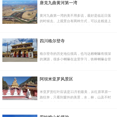
唐克九曲黄河第一湾
一座弘扬宗喀巴大师清净无垢教法的格鲁派寺
院，并亲临此地，播撒吉祥之花，加持寺址，创
九顶山最著名的就是滑雪场，有13条滑雪道，平
黄河九曲第一湾的美不用多说，最好是临近日落
建了最初的吉祥上密院。
均有500米长，初级滑道老人、小孩都可以
的时候去。上观景台有两种方式，可以走栈道上
去也可以坐电梯上去，小编觉得没多大必要，慢
慢从栈道爬上去一个小时左右，每升高一步都能
看见不同的风景，小编建议选择看日落，当大地
四川格尔登寺
变成一片金黄的时候，实在是太美了。
格尔登寺的历史地位很高，也与达赖喇嘛有很深
的渊源，很多小喇嘛在这里学习，铁棒喇嘛会管
各莫寺位于阿
教这些很野的孩子，寺建在草场山坡上，占地很
广，在绿色的草原上显得无比辉煌壮丽。
阿坝米亚罗风景区
这里很适合看日落，登上一会的坡，在高处看日
米亚罗赏红叶应该是11月初最美，从红原草原一
落真的很美，也可以看到黄河的九道弯真的很
路狂奔，只看到窗外的美景，水，林，山及不时
看到羌民和藏民的寨子，或有人家，或在山坡上
已是遗弃的旧宅，景致独特。那山被绿树环抱
着，看上去温情脉脉，但也有冷峻如刀刻般的脊
格尔登寺在阿坝县城旁边，寺庙的活佛是格尔登