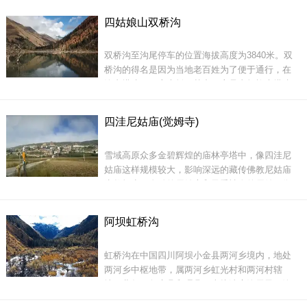
不过不要觉得很贵或是人家变相的收钱，其实好
四姑娘山双桥沟
多人根本没机会和熊猫照相，而且每个月都给熊
这里的有些藏民还是比较穷些的，有的孩子你给
猫捐钱。
10元她知道是大钱，你给100元她都不认识的。其
双桥沟至沟尾停车的位置海拔高度为3840米。双
实看了是很心酸的，这里的民风还是很淳朴的，
桥沟的得名是因为当地老百姓为了便于通行，在
另外，湿地草原上老鼠还是田
沟内搭建了两座木桥，其中一座是由杨柳木搭建
而成，俗称杨柳桥；另一座由红杉木搭建而成，
俗称便桥。这里是山峰的博览会，是沟壑的陈列
四洼尼姑庙(觉姆寺)
馆。沟内的观光车道直通沟尾，让你能够更加方
便、快捷、舒适的游览全程。
雪域高原众多金碧辉煌的庙林亭塔中，像四洼尼
卧龙自然保护区以&ldquo;熊猫之乡&rdquo;、
姑庙这样规模较大，影响深远的藏传佛教尼姑庙
&ldquo;宝贵的生物基
为数极少。金碧的尼姑庙和灵秀神奇的尼姑不像
喇嘛庙约定俗成，每座尼姑庙都有神奇的故事和
传奇的来源。
阿坝虹桥沟
虹桥沟在中国四川阿坝小金县两河乡境内，地处
两河乡中枢地带，属两河乡虹光村和两河村辖
双桥沟全长34.8公里，初步探测有17个观景点
地，北邻马尔康县和理县，南接油房沟尾子、沟
口距两河乡有3公里，这地方并不逊于九寨，只是