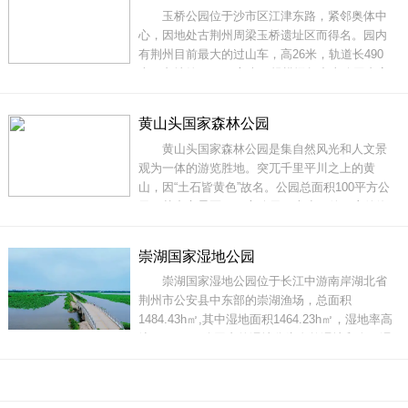
玉桥公园位于沙市区江津东路，紧邻奥体中
峰相连，处处成荫，重峦叠嶂，修竹茂林，飞禽
心，因地处古荆州周梁玉桥遗址区而得名。园内
走兽出没
有荆州目前最大的过山车，高26米，轨道长490
米，占地约4000平方米，规模远超中山公园内高
24.75米的过山车。此外，高49.8米的摩天轮、水
上乐园、海盗船等项目也比市内同类项目更高大
黄山头国家森林公园
上。玉桥公园是荆州目前最大的综合游乐园。不
黄山头国家森林公园是集自然风光和人文景
过，这里不仅仅是一座欢乐谷，更是一座水上公
观为一体的游览胜地。突兀千里平川之上的黄
园，里面
山，因“土石皆黄色”故名。公园总面积100平方公
里，其中心景区50平方公里，大小32峰，主峰海
拔286米。公园景观名胜众多，主要景观有谢公
墓、忠济庙、南禅寺、犀牛望月、白龙井、连理
崇湖国家湿地公园
枝、仙人掌、云麓宫等黄山八景。黄山头以她的
崇湖国家湿地公园位于长江中游南岸湖北省
钟灵毓秀吸引着历代文人墨客到这里游历。早
荆州市公安县中东部的崇湖渔场，总面积
1484.43h㎡,其中湿地面积1464.23h㎡，湿地率高
达98.64%。公园内的湿地分为自然湿地和人工湿
地2个湿地类，其中自然湿地 为永久性淡水湖；
人工湿地包括保育区、恢复重建区、宣教展示
区、合理利用区及管理服务区五个功能分区，总