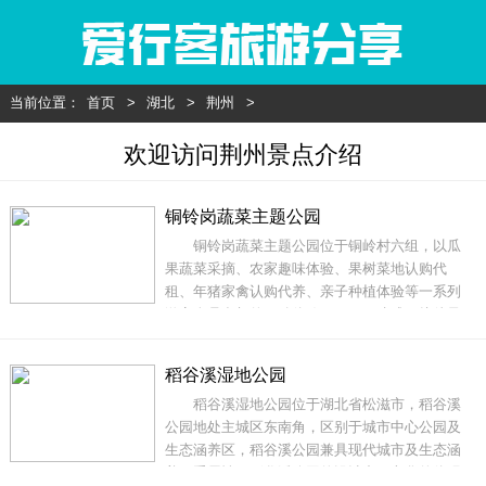
当前位置：
首页
>
湖北
>
荆州
>
欢迎访问荆州景点介绍
铜铃岗蔬菜主题公园
铜铃岗蔬菜主题公园位于铜岭村六组，以瓜
果蔬菜采摘、农家趣味体验、果树菜地认购代
租、年猪家禽认购代养、亲子种植体验等一系列
游客全员参与的互动体验项目，另建成日接待量
可达3000人次的游客服务中心一座。园区内儿童
游乐项目数处：沙滩、抓鱼池、钓虾池、采莲
稻谷溪湿地公园
池，还有林中捉鸡、烧烤露营等体验活动。园区
稻谷溪湿地公园位于湖北省松滋市，稻谷溪
内为结婚新人提供大型户内外婚庆场所，20000平
公园地处主城区东南角，区别于城市中心公园及
生态涵养区，稻谷溪公园兼具现代城市及生态涵
养双重属性。稻谷溪公园的设计中，文化的体现