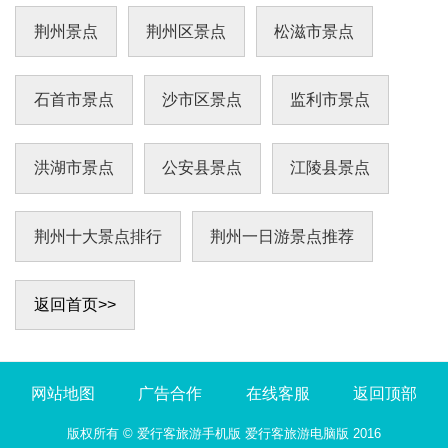
投资1.56亿元，规划用6年左右时间建成整体形象
突出，湿
荆州景点
荆州区景点
松滋市景点
石首市景点
沙市区景点
监利市景点
洪湖市景点
公安县景点
江陵县景点
荆州十大景点排行
荆州一日游景点推荐
返回首页>>
网站地图
广告合作
在线客服
返回顶部
版权所有 ©
爱行客旅游手机版
爱行客旅游电脑版
2016