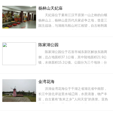
库水面蜿蜒曲幽，岛屿点缀其中。杨林山佛教活
杨林山天妃庙
动源远流长，位于主峰之巅的“天妃圣母庙”，声名
天妃庙位于素有江汉平原第一山之称的白螺
远播海内外，日接待香客游客达千人以上，是方
杨林山上，杨林山是历代兵家必争之地，曾是三
圆数百
国主战场，与湖南马鞍山对江相望，自古称荆襄
三江之溢口，八百里洞庭之锁钥，势如盘龙虎
踞，云锁高峰，登高南瞭，水天一色，惟余渺
渺。天妃庙历经数十个朝代，名扬四海，香火极
陈家湖公园
盛，在湖北、湖南等地享有盛誉，信徒们在原址
陈家湖公园位于石首市城东新区解放东路两
焚香供奉，从未间断。1983年，当地群众自发捐
侧，总占地面积37.1公顷，其中陆地面积21.9公
钱、物、力，耗资数十万元，仅
顷，水体面积15.2公顷。公园分为三个地块：分
别为南广场、北广场、陈家湖公园文化演艺广场
地块，陈家湖公园南、北入口广场地块，陈家湖
公园生态湿地地块。建设内容包括广场道路、广
金湾花海
场、滨水步道、音乐喷泉、景观绿化、景观灯
洪湖金湾花海位于千湖之省湖北省中南部，
饰、给排水、电子屏等。陈家湖公园配置齐全、
长江中游北岸这里水域辽阔，水质清澈，物产丰
功
富，自古素有“鱼米之乡”“人间天堂”的美誉。亚热
带季风湿润，四季分明、光能充足、降水充沛、
热量丰富、雨热同季。独特的地理和气候条件，