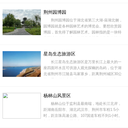
并未采用强行融入传统文化的方式，而是结合基
址特性，丰富不同的水体验，通过当地“划子嘴”形
荆州园博园
式构筑等体现水文化。稻谷溪湿地公园是一个以
荆州园博园位于湖北省第三大湖-庙湖北侧，
保护涵养、生态恢复为基础，设计城市、生态两
园博园就是各种园林艺术的博览会。要想欣赏园
博园，首先得了解园林艺术。园林指的是一块特
定区域的自然环境，园林艺术就是依靠美的规律
来改造、改善或创造园林环境，使之更自然、更
美丽、更符合时代与社会审美要求的艺术创造活
星岛生态旅游区
动。园林艺术在中国源远流长，是中国传统文化
长江星岛生态旅游区是万里长江上最大的一
中的一种艺术形式。中国园林艺术受到传统
座四面环水且可供游人观光探幽的岛屿，位于湖
北省荆州市江陵县马家寨乡，距离荆州城区30公
里。星岛原名南兴洲，经历400年的历史沉淀，形
成独特的长江冲积地貌，平均海拔42.5米，周长
4500米，总面积5000余亩。“朝辞白帝彩云间，千
杨林山风景区
里江陵一日还”的名句，让江陵享誉海内外。星岛
杨林山位于监利县最南端，地处长江北岸，
旅游景区作为野性、自由、浪漫的楚文化气韵传
距湖南岳阳市、湖北武汉市、荆州市车程1.5小
时，距京珠高速公路、107国道车程不到1小时。
杨林山旅游度假区生态环境优越，自然山水风光
旖旎，森林覆盖率高，动植物资源丰富。龙井水