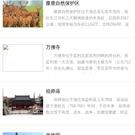
麋鹿自然保护区
岭也有特产丰富的冲积平原；既有幽深峡谷泛潺
麋鹿自然保护区位于湖北省石首市境内，地
潺流水，也有山间盆地衬层层梯田。这里气侯
处长江与长江天鹅洲故道的夹角处，总面积1567
公顷，地理坐标为东径112o23′，北纬29o49′。这
里自然环境优美，土地肥沃，水质良好，牧草丰
盛，是麋鹿恢复自然的理想场所。保护区内现有
高等植物267种，脊椎动物223种，其中鸟类115
万佛寺
种，是黑鹳、东方大白鹳、天鹅、大鸨等国家一
万佛寺位于监利北部东荆河畔的周台村。系
级保护鸟类的重要栖息地，保护区丰富的生物多
监利第一大古庙。始建与唐初太极元年（公元712
样性被生物
年）原名礼佛坛，据说是唐，李旦皇帝为答谢当
地一高姓老者而建。愿为高氏家庙。清末，湖南
岳麓山千佛寺的戒静和尚云游至此，设坛讲经，
礼佛参禅，化缘募资。将此寺扩建，更名为万佛
祖师庙
寺，后有周台举人郭为光为首又将万佛寺进一步
祖师庙位于湖北省监利县上车湾镇，该庙始
修建完善，令此寺成为享誉湘鄂两省，在监利，
建于唐乾元（758-760）年间，千百年来，祖师庙
仙桃，洪湖，潜江
数次毁于风雪、洪水、战争，但屡毁屡建，民众
的崇拜也愈加浓烈，祖师庙占地500亩，庙宇内树
木葱茏，以祖师大殿为中心，自南而北，分布大
小殿宇20多座，成为荆楚大地最大的道观建筑