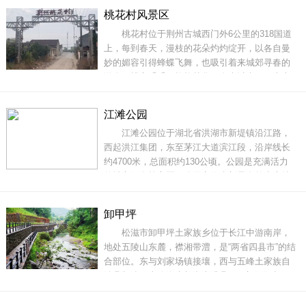
优质的地理位置为洪湖金湾花海孕育丰富的植物
桃花村风景区
资源提供了强有力的保障。金湾花海，有着丰富
桃花村位于荆州古城西门外6公里的318国道
优质水资源，傍水而息，孕育了20多种珍贵植物
上，每到春天，漫枝的花朵灼灼绽开，以各自曼
妙的媚容引得蜂蝶飞舞，也吸引着来城郊寻春的
游人。桃之夭夭，灼灼其华。自古以来，历史上
许多文人墨客用灵动的笔触勾勒出桃花绽放枝头
的绰约风姿。桃花节，也是是游人与春天的烂漫
江滩公园
之约，是迎接春天的仪式。太湖港桃花村的桃花
江滩公园位于湖北省洪湖市新堤镇沿江路，
占地约500亩，桃花预计于3月中下旬开放，花期
西起洪江集团，东至茅江大道滨江段，沿岸线长
约有一个
约4700米，总面积约130公顷。公园是充满活力
的城市绿色核心区。公园定位为彰显自然生态特
点的城市公园，激发城市活力，带动城市发展，
引领城市绿地系统思想。让市民与精致自然美丽
卸甲坪
邂逅与现代城市生活温馨相伴。放眼望去江滩公
松滋市卸甲坪土家族乡位于长江中游南岸，
园内有长椅供游人休息观景，还设有老人健身设
地处五陵山东麓，襟湘带澧，是“两省四县市”的结
备，是
合部位。东与刘家场镇接壤，西与五峰土家族自
治县相连，南临洈水与湖南澧县、石门隔河相
望，海拔最高点815米，素有“荆州屋脊‘、”松滋高
原“之称。这里地形奇特，既有气势磅礴的崇山峻