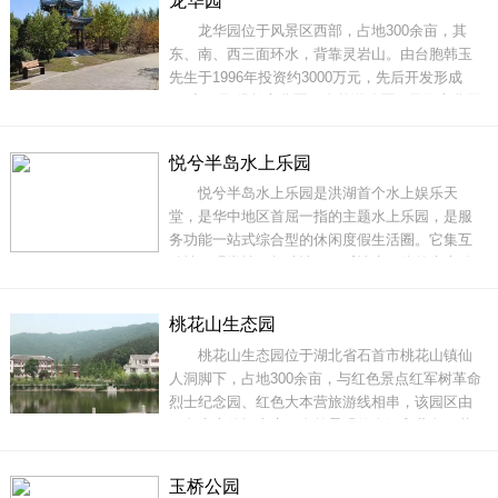
龙华园
群。如今香火炽盛，声名远播，每年前来观光朝
龙华园位于风景区西部，占地300余亩，其
拜的游人都在30万人以上。祖师庙，金碧绚灿，
东、南、西三面环水，背靠灵岩山。由台胞韩玉
山门高耸，经阁巍峨。后殿
先生于1996年投资约3000万元，先后开发形成
了“小西天”佛教文化区、自然游览区、民俗文化园
和珍珠仙女井等自然、人文景观。其中珍珠仙女
井是滨湖公园中最富有传奇色彩的景观。游人立
悦兮半岛水上乐园
于井旁，大喊几声“珍珠姑娘”，井底会冒出无数珍
悦兮半岛水上乐园是洪湖首个水上娱乐天
珠般的气泡，让人百思不得其解；登上“小西
堂，是华中地区首屈一指的主题水上乐园，是服
务功能一站式综合型的休闲度假生活圈。它集互
动性、观赏性、趣味性、娱乐性为一体的水上动
感乐园。是洪湖地区首家大型水上乐园，世界级
的亲水游玩体验。悦兮半岛水上乐园的游乐项目
桃花山生态园
包括全球双造浪滩之王----疯狂海啸、激情冲浪
桃花山生态园位于湖北省石首市桃花山镇仙
区、深海漩涡体验项目----超级大喇叭、冲
人洞脚下，占地300余亩，与红色景点红军树革命
烈士纪念园、红色大本营旅游线相串，该园区由
绿色生态休闲山庄、自然景观仙人洞和蓝色三菱
湖水上游赏三景组成，依托桃花山风景区的资源
优势，打造山、水、人和谐的精品生态文化旅游
玉桥公园
区。桃花山生态园区内植被丰厚，古树参天，峰