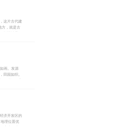
景点的多功能
好的保护都匀
森林复合生态
，这片古代建
生物多样性，
地方，就是古
。影视城是一
产业链产业
秦汉城、二期
景如画。发源
，田园如织。
阁，踞河西北
外。
经济开发区的
，地理位置优
万平方米、水