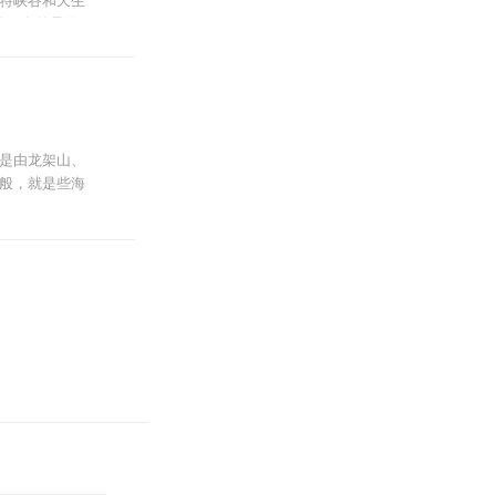
特峡谷和天生
孔更多的是俊
;东方凯旋门
的姊妹山，山顶
朝所置邦州治
是由龙架山、
般，就是些海
景区，沿着恐
.5公里，总
、群龙欢舞、
因此而得名
接。洞内钟乳
异兽活跃其间
处。洞中有两