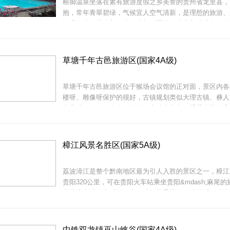
榕御温泉坐落在素有旅游度假之乡美誉的贵州省龙里县，
抱，常年青翠碧绿，气候宜人空气清新，是理想的旅游、
御温泉内环境优美，空气清新，翠竹、凉亭相映成趣，错
其中令人心旷神怡，让您尽享宁静与舒适。
&ldquo;十里不同风，百里不同俗。&rdquo;大自然的
特地貌和台
草塘千年古邑旅游区(国家4A级)
草塘千年古邑旅游区位于猴场会议馆的正对面，景区内各
楼呀、雕像呀保护的很好，古镇规划类似大理古镇、彝人
商业味不浓，一个人静静的在古镇上逛逛、看看私塾教育
错呢。
榕御温泉，是集温泉度假养生、餐饮美食、住宿娱乐、商
活动娱乐，为一体的综合型温泉主题度假圣
樟江风景名胜区(国家5A级)
荔波漳江是整个黔南地区最为引人入胜的景区之一，樟江
贵阳320公里，可在贵阳火车站乘坐贵阳&mdash;麻尾
草塘千年古邑旅游区位于瓮安县猴场镇，距离瓮安县城东
麻尾火车站下车后转汽车至漳江风景区，人多的话，建议
景区内汇聚了红色文化、古邑文化、龙狮文化、土司文化
波直接包车去漳江景区，因为在路上沿着漳江风光很美，
一
照。
中铁双龙镇巫山峡谷(国家4A级)