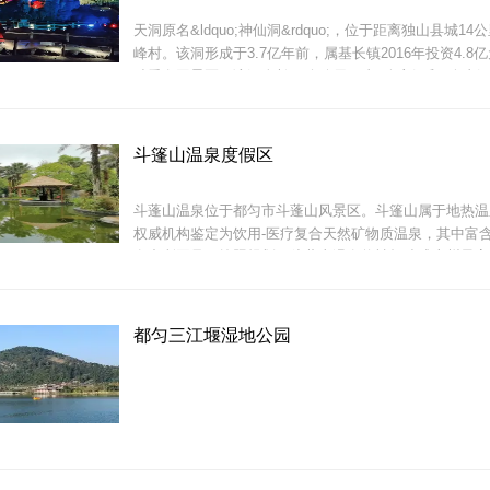
天洞原名&ldquo;神仙洞&rdquo;，位于距离独山县城1
峰村。该洞形成于3.7亿年前，属基长镇2016年投资4.8
独秀名园景区。该洞全长10余公里，由2个主洞和8个支
五个层次，最高层和最低层相差83米。
福泉洒金谷位于贵州省黔南州福泉市城郊，是鱼梁江、诸
道峡谷和三江汇合后形成的麻哈江的总称，得名于诸梁江
石拱桥&mdash;&mdash;洒金桥。洒金谷是一个
斗篷山温泉度假区
斗蓬山温泉位于都匀市斗蓬山风景区。斗篷山属于地热温
权威机构鉴定为饮用-医疗复合天然矿物质温泉，其中富
泉中所罕见。按照规划，斗蓬山温泉将被打造成贵州最高
支洞和主洞相互连通，纵横交错，形成扑朔迷离的地下迷
泉、产权式度假酒店、公寓别墅、温泉养身、康体娱乐等
形大厅可容数百人，四周石笋无数，钟乳石似冰凌
亚风格综合温泉度假区。
都匀三江堰湿地公园
都匀三江堰湿地公园将升级打造为含水上乐园、儿童游乐