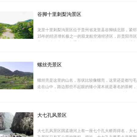
丽的河谷与湖泊。被誉为&ldquo;贵州南部的物流中心和
游重镇&rdquo;和中国
谷脚十里刺梨沟景区
龙里十里刺梨沟景区位于贵州省龙里县谷脚镇北部，紧邻
15年的经济增长极之一的双龙航空港经济区，距贵阳市区3
县道从境内穿过，交通方便。该旅游区所处的经纬度适宜
山地自然环境无污染，尤其适合种植&ldquo;维C之王&rdq
2012年9月，中国经济林协会正式命名龙里县为&ldquo;
斗篷山景区位于贵州省黔南布依族苗族自治州首府都匀市
&rdquo;。
离市区北出口22公里，雄踞于苗岭山脉中段，是我国距
螺丝壳景区
大面积原
螺丝壳是这里的山名，形状比较像螺壳，这里还是都匀毛
走在山中，路边那些不起眼的矮小灌木就是著名的茶树，
味性非常强，休闲、散步、锻炼身体、聊天的好地方，性
大七孔风景区
从20
大七孔风景区因孟塘河上有一座七个孔大桥而得名，大七