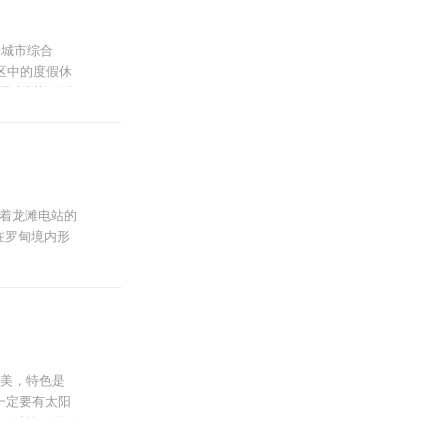
个城市综合
假区中的度假休
是贵州旅游产
州荔波县境
着龙滩电站的
;在罗甸境内形
经济区与龙里
，贵
优美，特色是
一定要有太阳
可以第二天到
奇观，又有美