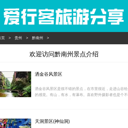
首页
>
贵州
>
黔南州
>
欢迎访问黔南州景点介绍
洒金谷风景区
洒金谷风景区是很不错的景点，在市里很近，走进山谷给
的感觉。有山，有水，有瀑布。喜欢野外摄影者也是个不
票一人十元，性价比高，值得一游。
天洞景区(神仙洞)