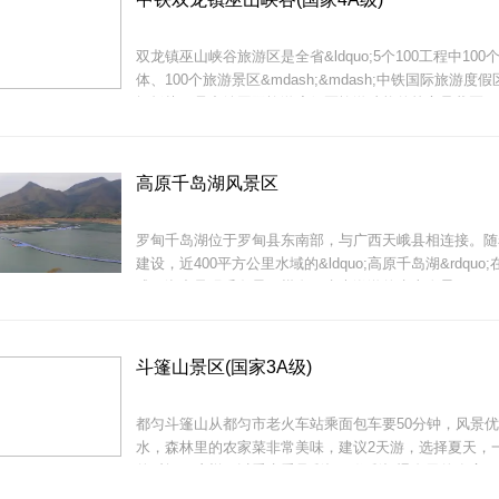
双龙镇巫山峡谷旅游区是全省&ldquo;5个100工程中100
体、100个旅游景区&mdash;&mdash;中铁国际旅游度
闲板块，是中铁国际旅游度假区旅游功能的核心承载区，
业转型升级的标杆项目。
国家级荔波樟江风景名胜区在贵州省黔南布依族苗族自治
内，由小七孔
高原千岛湖风景区
罗甸千岛湖位于罗甸县东南部，与广西天峨县相连接。随
建设，近400平方公里水域的&ldquo;高原千岛湖&rdquo
成，湖中呈现千岛星罗棋布、水光潋滟的水上奇景。
项目地处贵阳、龙里一体化发展主轴线上，紧邻双龙临空
经济开发区，距贵阳市10公里，距龙洞堡国际机场6公里
斗篷山景区(国家3A级)
都匀斗篷山从都匀市老火车站乘面包车要50分钟，风景
水，森林里的农家菜非常美味，建议2天游，选择夏天，
的时间，这样可以看水看见彩虹，住彩虹瀑布里的农房，
天池观美景。
罗甸高原千岛湖周边满目青山、郁郁葱葱，既有喀斯特的