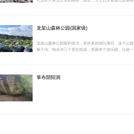
孔景区只有五公里的路程，很近，大七孔主要看点是喀斯
桥。游程约需2小时左右。与小七孔柔性的美相比，大七
秀之美，宽数十米跨江而过的天生桥被专家门誉为&ldquo
螺丝壳位于都匀市西15公里，海拔1,738米，是斗篷山
&rdquo;。
至今尚存古堡遗址，据传为贞观3年（公元629年）唐王
所。
龙架山森林公园(国家级)
龙架山森林公园面积很大，有许多的游玩项目，这个公园
猴子沟、响水河三个景区组成，里面有个游乐园，比较一
螺丝壳山体雄
盗船碰碰车什么的。
大七孔景区是以原始森林、峡谷、伏流、地下湖为主体的
怖
掌布阴阳洞
贵州龙架山国家森林公园位于龙里县城郊，距离龙里县城1
阴阳洞，三洞相连，洞中石笋林立，有擎天一柱、美人鱼
面积6079公顷。公园内延绵起伏的山脉好似群龙飞舞，
神龟、八仙桌、天然水渠、天然坝子等景观，让人目不暇
&mdash;&mdash;龙架山。园区内珍稀植物众多，珍禽
石形成的千姿百态栩栩如生，水声轰鸣如雷却不见水在何