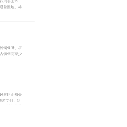
四周群山环
避暑胜地。榕
落有致，置身
鬼斧神工，将喀斯
种铜像呀、塔
古镇但商家少
文化气息蛮不
旅会务、户外
风景区距省会
的旅游专列，到
北16公里。
可以选择从荔
等多元文化。
可以停车拍