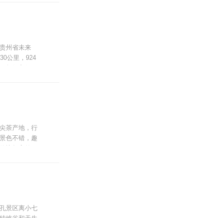
亚热带湖滨旅
贵州省未来
0公里，924
、气候良好，
uo;刺梨。
中国刺梨之乡
的西北面，距
离城市最近的
尖茶产地，行
景色不错，趣
价比超高的。
孔景区离小七