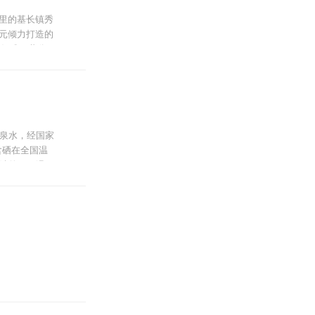
4公里的基长镇秀
亿元倾力打造的
洞组成，共分
梁江、沙河三
上游的一座古
泉水，经国家
含硒在全国温
端的SPA温
宫，洞内有穹
于一体的东南
园、民族文化