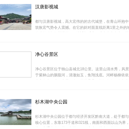
长廊、垂钓区、徒步健身区、商业街等6大功能区45个小
温泉区内分为：室外泡池区、室内水上娱乐中心
汉唐影视城
综合公园，从而进一步提升城市品味。公园的建成，将更
市湿地的生态功能和生态系统完整性，打造良好的湿地-
都匀汉唐影视城，高大宏伟的的古代城堡，在青山环抱中
系统，保护和改善湿地生物生境与栖息环境，保护和恢复
筑恢宏气势令人震撼。在它的斜对面直线距离1里之外的
充分发挥都匀湿
代建筑群都匀茶博园，两地遥相呼应，成为青山中古王国
个集影视剧拍摄、创意互动、度假旅游等为一体的全影视
园，项目总规划面积2300亩。按照建设计划，将分一期
唐宋城、三期影视文化孵化园进
净心谷景区
净心谷景区位于独山县城北18公里。这里山清水秀，风
于紫林山的胭脂河，清澈如玉，鱼翔浅底。河畔杨柳依依
古寨依山而建，木屋瓦舍，层层叠叠，炊烟袅袅；奎文古
角，朱壁白墙，古柏掩映，风铃叮当，晨钟暮鼓，声悦山
杉木湖中央公园
杉木湖中央公园位于都匀经济开发区黔南大道，处于都匀
核心位置，东靠173干道和321线，南面和西面以山为界
越，交通十分便利。占地80万平方米，其中绿化面积47