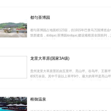
体面积25万平方米、硬化面积8万平方米。
景区奇峰兀立、山峦叠嶂、森林苍翠、山水交织、气象万
都匀茶博园
底蕴厚重，民族风情浓郁独特；人文
都匀茶博园占地面积123亩，仿1915年巴拿马万国博览
筑群建造，&ldquo;茶博园&rdquo;建设规模居全国前列
&ldquo;茶博园大门&rdquo;楼、2栋&ldquo;茶产品交易中心
楼、2座&ldquo;八角塔&rdquo;、1栋&ldquo;茶文化体验中
楼、1栋&ldquo;陈列馆&rdquo;楼。
杉木湖中央公园总体设计为一轴一环五区九景，通过亲水
场、花田山林区、山体公园、阳光草坪
龙里大草原(国家3A级)
贵州龙里大草原景区由五里坪、亮山坪、谷鸟坪、王寨坪
积9万余亩。其中千亩以上草坪9个。最大的草坪是亮山坪，
亩；最长的草坪是五里坪，纵长4.5公里。草原地势平坦
明，海拔高度在1500&mdash;&mdash;1700米之间，
气候爽爽宜人。
榕御温泉