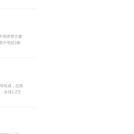
千，历史人文
会中国茶馆古建
，其中包括1栋
&rdquo;
心&rdquo;
码头、水纹广
等组成，总面
全境1.2万
，天际线分
年均气温13℃，