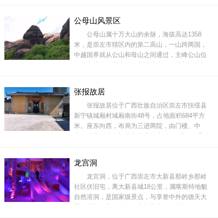
手段打造中国最大规模的主题公园，再现三叠
纪、侏罗纪和白垩纪恐龙争霸的恢弘场景。震撼
公母山风景区
人心的视觉体验，惊险刺激的冒险历程，这里将
公母山属十万大山的余脉，海拔高达1358
为您完整呈现。同时，优美的环境、舒适的客
米，是崇左市辖区内的第二高山，一山跨两国，
房、宾至如
中越国界就从公山和母山之间通过，主峰公山位
于越南境内，母山位于我国境内，公母相依，相
互为伴，全称公母山。公母山具有独特的地理环
境和奇特的自然风光，山的南面生长着茂密的原
张报故居
始森林，山的北面则有成片的草地，除此之外还
张报故居位于广西壮族自治区崇左市扶绥县
有成片的竹林。山脚下，一条蜿蜿蜒蜒的山路，
新宁镇城厢村城厢南街48号，占地面积684平方
如蛇般盘踞山脚，竟有
米。座东向西，布局为三进两院，由门楼、中
座、后座组成。门楼和中座面宽3间，屋顶为悬山
顶，后座面宽5间，屋顶为硬山顶，建筑面积合计
406平方米。门楼为夯土墙建筑，中座和后座建筑
龙宫洞
均为砖木结构，小青瓦屋面，后座后檐墙上雕有
龙宫洞，位于广西崇左市大新县那岭乡那岭
灰塑带，饰有花鸟图案。故居建于晚清至民国时
社区伏旧屯，离大新县城18公里，属喀斯特地貌
期，至今已有
自然溶洞，是国家级景点，与享誉中外的德天大
瀑布毗邻，共同构筑了大新黄金旅游线路。有“中
越边境百里画廊第一溶洞”、“中国天然的龙文化博