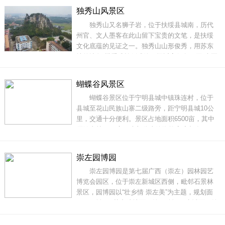
3.58平方公里，气候舒适宜人，冬无严寒，夏无
独秀山风景区
酷热，四 季温和，负氧离子非常高，景区内江河
独秀山又名狮子岩，位于扶绥县城南，历代
纵横，绿岛村庄相依，主要有灵湖画境、四季花
州官、文人墨客在此山留下宝贵的文笔，是扶绥
岛、仙桥、灵宠乐
文化底蕴的见证之一。独秀山山形俊秀，用苏东
坡的诗句“横看成岭侧成峰，远近高低各不同”来写
它也十分形象,并不过分。从正面看，它像一只伸
着脖子的单峰骆驼，又像人们右手握紧的拳头，
蝴蝶谷风景区
大拇指高高翘起。从侧面看，它上小下大，像一
蝴蝶谷景区位于宁明县城中镇珠连村，位于
方巨大的有把的官印。再走近些看，可以看清官
县城至花山民族山寨二级路旁，距宁明县城10公
印印
里，交通十分便利。景区占地面积6500亩，其中
原始山林6175亩，大部分山峰海拔高度都在450
米以上，山形雄伟壮观，气势磅礴，景区内峰奇
石异。蝴蝶谷有着原始的山谷自然环境，森林植
崇左园博园
被密布，春季满山遍野蝴蝶飞舞，秋季千亩红枫
崇左园博园是第七届广西（崇左）园林园艺
令人赏心悦目。春季时节，蝴蝶谷内百花开满了
博览会园区，位于崇左新城区西侧，毗邻石景林
枝头，满山遍野
景区，园博园以“壮乡情 崇左美”为主题，规划面
积101公顷，其中陆地面积约68公顷，水域面积约
33公顷，为建设规模最大的一届园博园。园区以
山水花木为轴，水系景观为带。西北面为广西14