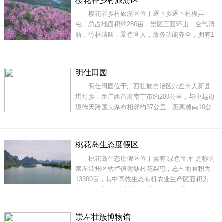
樱花谷乡村旅游区
谊关拱城门，与越南公路相接，是通往越南的重
樱花谷乡村旅游区位于逐卜乡逐卜村板弄
要陆路通道和国家一类口岸。凭祥自古就是桂西
屯，总占地面积约280亩，景区三面环山，空气清
南
新，竹林清幽，景色宜人，服务功能齐全，拥有1
间游客服务中心，15间民宿28个床位，餐厅包括4
个包厢及1个大厅，可同时容纳200名游客用餐；
娱乐设施丰富，拥有卡丁车竞赛车场9000平方
明仕田园
米、彩虹滑道80米、儿童水上乐园3000平方米，
明仕田园位于广西壮族自治区崇左市大新县
是一处以赏花、观动物、品农家菜、卡丁车竞
堪圩乡，距广西首府南宁市约200公里，与中越边
赛、水上游乐为主
境德天跨国大瀑布相邻约37公里，距离越南10公
里。这里高速、二级公路直通，交通便捷，是“中
越边境山水画廊”游首选目的地。明仕田园山明水
秀，风光俊朗清逸，拥有桂南地区典型的喀斯特
桃花岛生态度假区
地貌。这里青峰碧水，竹香稻影，每一幅画面都
桃花岛生态度假区位于素有“绿色宝库”之称的
是-派原生态的自然景象，令人“隐”意犹生，故被
崇左江州区驮卢镇莲塘村花梨屯，总占地面积为
誉
13300亩，其中高效生态有机农业生产区面积为
5000亩，旅游山林总面积为8300亩，是一个集高
端休闲观光、养生度假、国际会展、户外运动、
休闲农业等于一身的多元化大型综合景区。景区
崇左壮族博物馆
景点有桃花大道、延寿山、二八神山、二八神山