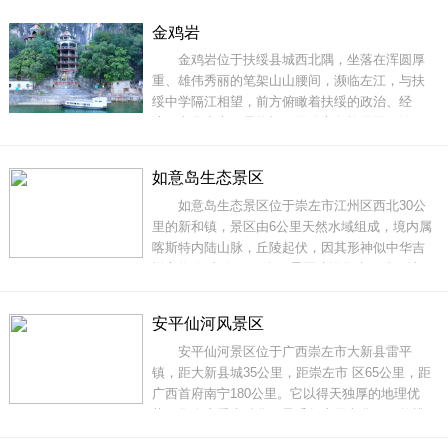
物馆”之称。主要景点有金龙迎宾、擎天玉柱、宝
金鸡岩
珠幔帐、定海神针等。地址：崇左市大新县那岭
金鸡岩位于扶绥县城西北隅，坐落在浑圆厚
乡那岭社区伏旧屯门票：120元电话：0771-37
重、雄伟秀丽的笔架山山腰间，濒临左江，与扶
绥中学隔江相望，前方俯瞰着扶绥的政治、经
济、文化中心，且胸怀四面八方各族黎民百姓。
这里呈现“草经东而不萎，花非春也常开”的意境，
是人们游山玩水、休闲避暑、攀岩观光、朝拜的
如意岛生态景区
旅游胜地。金鸡岩为明代遗址，在明代为新宁州
如意岛生态景区位于崇左市江州区西北30公
八景之一，至今已有400多年历史。主洞宽40米，
里的新和镇，景区由6公里天然水域组成，境内属
高4米
喀斯特内陆山脉，丘陵起伏，因其形神似中华吉
祥宝物“如意”故而得名。景区建设集水、陆两地，
规划总面积约为11000亩，集团公司坚持“遵循自
然、利用自然、回馈自然”发展战略目标，致力打
安平仙河风景区
造一个集游、赏、购、吃、住、康、养的生态景
安平仙河景区位于广西崇左市大新县雷平
区和旅游目的地。景区内闻名遐迩的黑水
镇，距大新县城35公里，距崇左市 区65公里，距
广西首府南宁180公里。它以得天独厚的地理优
势，集奇山秀水精华，承千年土司文化，俨然桃
源仙境，人称“别样的漓江”。安平仙河景区面积