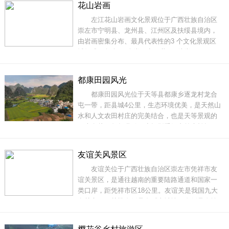
花山岩画
个城市展园，北面和东面为公共展示区，包括崇
左江花山岩画文化景观位于广西壮族自治区
左主展馆、壮文化园和种植有柚木、黄花梨、沉
崇左市宁明县、龙州县、江州区及扶绥县境内，
香、枧木
由岩画密集分布、最具代表性的3 个文化景观区
域组成，包含38 个岩画点（共109处岩画，4050
个图像），岩画所在的山体和对面的台地，以及
约105 公里左江、明江河段，面积总计6621.6公
都康田园风光
顷。左江花山岩画广泛分布在左江及其支流明江
都康田园风光位于天等县都康乡逐龙村龙合
两岸的崖壁上。岩画点大都位于江河的拐弯处，
屯一带，距县城4公里，生态环境优美，是天然山
面向来
水和人文农田村庄的完美结合，也是天等景观的
一大名片，每年吸引不少摄影爱好者前来拍摄，
2010年广西摄影家协会把都康田园风光誉为“广西
最美田园”，“是天上遗留在人间的风景”，所拍摄
友谊关风景区
都康田园风光曾获全区摄影大赛一等奖。都康田
友谊关位于广西壮族自治区崇左市凭祥市友
园风光旖旎秀丽，田园间农田村舍错落有致，一
谊关景区，是通往越南的重要陆路通道和国家一
类口岸，距凭祥市区18公里。友谊关是我国九大
名关之一。关楼左侧是左弼山城墙，右侧是右辅
山城墙，尤如巨蟒分联两山之麓，气势磅礴。友
谊关位于广西凭祥市西南端，322国道终端穿过友