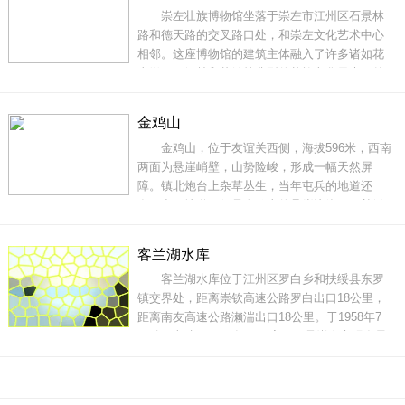
崇左壮族博物馆坐落于崇左市江州区石景林
崖刻、如来山、空灵谷、岜布呐山脉（九
路和德天路的交叉路口处，和崇左文化艺术中心
相邻。这座博物馆的建筑主体融入了许多诸如花
山岩画、铜鼓和壮锦等典型的壮族文化元素，外
观非常有地方特色。在博物馆内，有常设的“百里
岩画骆越神工——左江花山岩画文化景观陈
金鸡山
列”和“壮族历史文化展”两个主要展览，这也是博
金鸡山，位于友谊关西侧，海拔596米，西南
物馆的精华之所在。其中，壮族历史文化展
两面为悬崖峭壁，山势险峻，形成一幅天然屏
障。镇北炮台上杂草丛生，当年屯兵的地道还
在，出了地道，便是金鸡山的悬崖边缘，一尊锈
迹斑斑的德国产克虏伯大炮昂首挺胸地盘踞在那
里。站立在金鸡山的山顶上，环视三个山头，呈
客兰湖水库
鼎立之势，这就是兵书上所说的“守关之兵家要
客兰湖水库位于江州区罗白乡和扶绥县东罗
地”。各山头高高耸立的雷达不停摆动环视四周，
镇交界处，距离崇钦高速公路罗白出口18公里，
成行成排的天线
距离南友高速公路濑湍出口18公里。于1958年7
月动工兴建，1959年11月完工，是崇左市现存最
大水库，水库集雨面积351平方公里，总库容3.23
亿立方米，有效库容常年保持在0.5亿立方米以
上。常年保持水面面积近1万亩，大部分面积在江