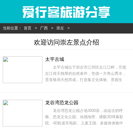
当前位置：
首页
>
广西
>
崇左
>
欢迎访问崇左景点介绍
太平古城
太平古城位于崇左市江州区左江江畔，尽揽
左江得天独厚的自然条件，凭借一方奇山秀水，
贵胄格局天然而成，打造集文化体验、景观生
态、休闲娱乐、民俗体验等8大资源体系于一体的
广西文化旅游度假目的地，崇左未来的城市新名
片，让世界瞩目崇左。太平古城是集城市配套、
龙谷湾恐龙公园
民俗体验、风情美食、休闲娱乐、非遗体验区、
龙谷湾恐龙公园占地3000亩，由远古的呼
文创区和主题民宿、当地特色民俗文化产品展销
唤、恐龙文化公园、动感地带、裸眼3D球幕影
院、4D轨道车电影、儿童王国、多媒体体验中
心、度假酒店六大板块组成，运用最前沿的科技