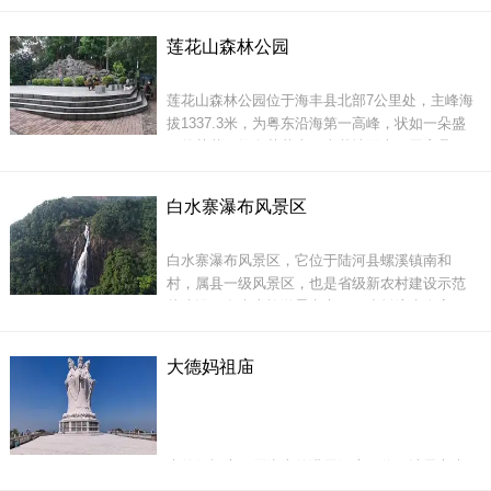
在一个十分贫苦的家庭里，自从他参加革命至当
选为中央政治局委员、全国人大常委会副委员长
莲花山森林公园
的时期止，其故居一直保留着过去简朴残破的原
玄武山旅游区市场客源以香客、信众为主要构成
貌。
主体，包括两大群体：第
莲花山森林公园位于海丰县北部7公里处，主峰海
直至其逝世之后，当地党政及人民群众为纪念其
拔1337.3米，为粤东沿海第一高峰，状如一朵盛
生平才作翻新。如今当我们走
开的莲花，故名莲花山。南麓坡面上，层峦叠
嶂，翠绿相间，堆叠而起，层次分明，形成
&ldquo;莲峰叠翠&rdquo;的天下奇景。
白水寨瀑布风景区
白水寨瀑布风景区，它位于陆河县螺溪镇南和
村，属县一级风景区，也是省级新农村建设示范
片建设开发生态旅游景点之一。小桥流水人家，
青山绿水相映衬，如果您结伴成群来，你就会发
境内云雾缭绕，森林密布，生长着仙人茶、罗汉
觉这里的独特之处，一幅江南小镇小桥流水的风
松、白木香、胭脂木等珍稀植物；飞泻着玉龙喷
大德妈祖庙
景画如在眼前，让观者纷纷留影拍照。
须、三井回音、龙潭飞瀑、七星叠瀑、双龙瀑、
回音瀑等
大德妈祖庙，原为大德港天妃庙，位于汕尾市大
湖镇。始建于宋末明初，于2007年7月开始重修，