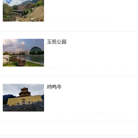
1.汕尾城市的肺腑&mdash;&mdash;奎山湖，如
果你仔细的观察汕尾市区地图，你会发现汕尾市
区的中
云莲寺坐落于莲花山主峰东侧海拔约800米处，创
建于明崇祯十七年(1644年)， 迄今已有357年的历
史。明末清兵攻掠江南，战乱频频，海丰瘟疫流
文天祥公园位于海丰县城二环北路南侧，是以纪
玉照公园
行。开山祖师比丘尼玄云法师结庐弘法，在山中
念南宋民族英雄文天祥为主题的综合性公园，占
采药悬壶济世，为民消灾解难。清道光十 年
地四万多平方米，总
(1830年)， 由郑嘉柏等义举重修庵寺。国内革命
战争时期，该寺是革命武装活动的基地，1934年
玉照公园坐落于陆丰市东海镇，原地名玉印岛，
毁于战火。1993年冬，由居士郑炎华等策划复
园区四周环水，东河绕岛而过，曾有&ldquo;水涨
岛浮，从未淹没&rdquo;的美谈。玉照公园最适合
鸡鸣寺
亲子游，园中布局合理，亭阁楼台，大道小径，
小桥流水、树木花草，环境是相当优美的。尤其
是夏秋之夜，明月当空，清风徐徐，更加令人向
往。这个公园为陆丰市城区增添了一处人文景
鸡鸣寺位于广东省汕尾市海丰县北部莲花山森林
观，玉照生辉。
管理区，距海丰县城13公里，在莲花与银瓶两山
环抱的鸡心山上。始建于明崇祯六年1633年，为
高僧印真和尚向合邑缙绅商户募款所创建，有开