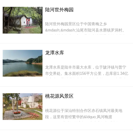
投入资金450多万元，累计完成基建面积3100多
登山观瀑，亲近山水间，在炎热的夏天享受属于
陆河世外梅园
平方米。大德妈祖庙是粤东海陆惠地区最早的天
高山的清凉，更让人感觉无比快意。水流从山顶
后圣母古迹之一，庙内奉祀敕封天后圣母（林默
端飞
陆河世外梅园景区位于中国青梅之乡
娘等五身马祖）尊神。立庙以来，历代香火不
&mdash;&mdash;汕尾市陆河县水唇镇罗洞村。
绝， 神恩浩大，英灵显赫。与&ldquo;玄武山佛祖
全村种植青梅上万亩，是粤东地区最大的连片梅
&rdquo;（陆丰市）、（盘妈）（惠东县）等古庙
园，享有&ldquo;世外梅园&rdquo;的美誉。每逢
闻名于世，素有
大寒前后，上万亩梅花争妍怒放，清香飘远，煞
龙潭水库
是壮观，梅园内的山、水、石、林等自然景观也
独有神奇，旅游资源丰富，各地游客纷至沓来，
龙潭水库是陆丰市最大水库，位于陂洋镇与普宁
是休闲农业与乡村旅游的绝佳选择。
市交界处。集水面积156平方公里，总库容1.34亿
立方米。是以灌溉为主的综合水利工程，也是陆
丰市东南片乡镇场重要灌溉水源地。
桃花源风景区
景区定位于打
桃花源位于深汕特别合作区赤石镇凤河最美地
段，这里有曾经繁华的&ldquo;凤河晚渡
&rdquo;，此处河面宽阔，由大安河与明热河两河
龙潭水库山清水秀，空气清新，风景宜人，是周
交汇而成，自然生态环境保留非常完整，是休
末郊游好去处。沿着水库东边一路游玩，小瀑布