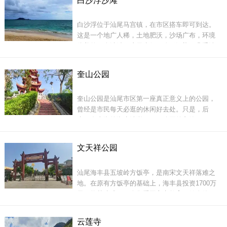
白沙浮沙滩
多人，每年到寺的善男信女有十多万人次。
区极力打造绿色商务新概念，准四星级标准的湖
景酒店临湖而
白沙浮位于汕尾马宫镇，在市区搭车即可到达。
这是一个地广人稀，土地肥沃，沙场广布，环境
优美的一个沙滩，这里水很干净无污染，几乎清
澈见底，这里是卵石代替沙子的海滩。这里的石
头有大有小，形状各异，很美很美，恨不得都把
为了广大信众有一个安宁舒适、清净庄严的宗教
奎山公园
它们都带回家，你还可以去玩水，但要小心注
场所，觉源寺展开了寺庙的工程建设，首期有：
意，要不然就有分分钟去见阎王爷的机会了；那
大雄宝
奎山公园是汕尾市区第一座真正意义上的公园，
里还有寺庙，可以参观礼拜。
曾经是市民每天必逛的休闲好去处。只是，后
来，奎山湖的湖水清澈不再，公园的宁静不再，
不少公园设施也是残旧不堪，所以现在奎山公园
的人气和评价比起汕尾建市的前十年都差了许
文天祥公园
多。
白沙浮这里离市区够近
汕尾海丰县五坡岭方饭亭，是南宋文天祥落难之
奎山公园有三大旅游看点：
地。在原有方饭亭的基础上，海丰县投资1700万
元，将其建成了一个集爱国主义教育、健身休
闲、旅游观光于一体的综合性主题公园，并征名
确定为文天祥公园。2011年8月21日，文天祥公
云莲寺
园正式开园。