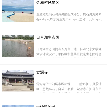
金厢滩风景区
花紧随着潮头，奔涌而来，又化成飞沫。有节奏
的潮声，构成了抒情的音乐。我们在沙滩奔走，
金厢滩是碣石湾海滩的组成部分。碣石湾海滩素
尽情享受着这一切。转过了一个半岛。突然，浪
有&ldquo;粤东黄金海岸&rdquo;之称，以&ldquo;
潮不
神、海、沙、石&rdquo;四者兼备而闻名遐迩。当
红日冉冉东升之际，金厢海面便成了一幅金辉熠
熠的壮丽画面，迭迭金波，点点渔帆，群群海
日月湖生态园
鸥，绵绵柔沙，和谐地溶于这个画面，有着浓烈
的诗情画意。
日月湖生态园拥有五万亩山地，特请北京大学规
划设计院设计，果园区和蔬菜区就是生态团特色
园区之一！全园区采用绿色养殖法山泉水灌溉，
所有果子和蔬菜全部没有使用农药和其他化学增
肥剂，完全绿色无污染！
觉源寺
金厢滩命名之由也许本于此。分布于海岸和海中
的奇礁异石众多：有周
觉源寺位于汕尾市区赤蝶山，山峦环护，风景清
幽，悠然高洁，自成一名胜，觉源寺在汕尾市民
族宗教事务局的高度重视下，礼请上耀下智大和
尚为住持，现有常住僧人10人，道风端正，晨钟
度假区内郁郁葱葱，花香蝶舞，鸟语果香，散发
暮鼓，如法如律开展佛事活动，佛教信众达2500
出生态田园的浓郁气息。日月湖生态文化旅游景