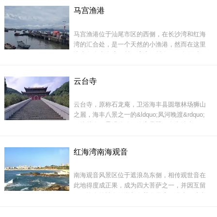
闲、度假、聚会的上佳场所。赤石镇是著名的红
随处可见，偶尔停车戏水，登高远望甚是方便。
马宫渔港
色革命老区，风景优美，自然资源丰富。而桃花
如果你不想原路返回的话，可以直接开到高埔上
源风景区就位于赤石桥下，凤河东畔。
马宫渔港位于汕尾市区的西侧，在长沙湾和红海
湾的汇合处，是一个天然的小渔港，然而在这里
边上有个南湖度假村，该度假村在2010年已建
成，但是却不为人知。这里的设施不比别的地方
差，设有会议室，大型停车场、海水游泳池、精
云台寺
美泰式别墅、环境优美的观海餐厅、露天歌舞
台、精美别致的蒙古包，中医理疗康乐休闲中心
桃花源，一座充满田园气息的建筑悄然出现在面
云台寺，原称石龙庵，卫浴海丰县圆墩林场狮山
等等，附近还有一两个小旅馆，价格都不高。南
前。只
之麗，海丰八景之一的&ldquo;凤河晚渡&rdquo;
湖度假
环绕其左，景观优雅，峰峦叠翠，泉涧清幽。
1996年，蔡天乐等居士发起筹资重建，初步建了
观音殿及僧舍等设施。2004年5月，政府宗教工作
红海湾南海观音
部门依法批准云台寺宗教活动场所。2004年，云
台寺建立寺务管理组织，礼请释又果老和尚兼任
南海观音风景区位于遮浪岛东侧，相传观世音在
云台寺主持，释新明法师任当家负责日常寺务，
此地得度成正果，成为四大菩萨之一，并因互留
常住僧人1
下了许多的神奇传说与有关有圣迹。漫步于礁岩
之间，流年于圣迹奇景之前，无不使人心旷神怡
浮想联翩遮。红海湾的浪潮一浪接一浪，雪白浪