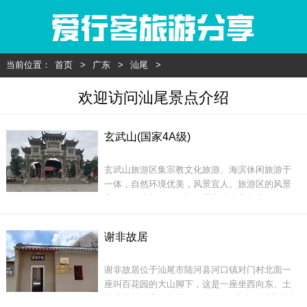
当前位置：
首页
>
广东
>
汕尾
>
欢迎访问汕尾景点介绍
玄武山(国家4A级)
玄武山旅游区集宗教文化旅游、海滨休闲旅游于
一体，自然环境优美，风景宜人。旅游区的风景
主要有两大部份，一部份是玄武山宗教文化旅
游，一部份是田尾山海底公园海滨旅游。玄武山
旅游区的旅游资源类型包括自然景观和人文景观
谢非故居
两大类。宗教旅游品位高，旅游资源观赏特色明
显。
谢非故居位于汕尾市陆河县河口镇对门村北面一
座叫百花园的大山脚下，这是一座坐西向东、土
木结构的平房，占地面积约200平方米。谢非出生