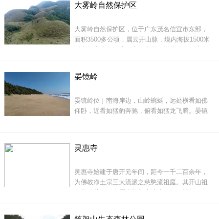
大雾岭自然保护区
2公里，沙质洁白，宽阔平缓；海水清澈，无礁无
海洋公园道路黑底化，周边花岗岩护栏，树荫底
鲨，安全条件好，海表温度高，全年适宜海浴时
下停车位，大草坪广场，广
大雾岭自然保护区，位于广东茂名信宜市东部，
间在280天以上，素有&ldquo;南方北戴河&rdquo;
面积3500多公顷，属云开山脉，境内海拔1500米
美
以上的山峰有29座，主峰大田顶海拔1703.8米，
为粤西第一高峰。大雾岭因其经常云雾弥漫而闻
名遐迩。 大雾岭的&ldquo;大田顶&rdquo;是云开
晏镜岭
山脉大雾岭的主峰，为粤西第一高峰，属信宜市
八景之一：顶峰锦绣。
晏镜岭位于南海岸边，山岭蜿蜒，远处横看如佛
仰卧，近看如猛豹奔驰，俯看如猛龙飞腾。晏镜
岭东南面临海，海水深蓝晶莹，沙滩洁白，沙质
细软；岭下一路礁石，击起万千浪花；西北林带
环抱，有如绿色长城护卫。晏镜岭山高而不陡，
灵惠寺
石裸而不险，浪喧而不浊。
人们登上主峰大田顶远眺，层层群山皆在脚下，
茫茫林海尽收眼
灵惠寺始建于唐开元年间，距今一千二百余年，
为佛教净土宗三大流派之慈愍流祖庭。其开山祖
师慈愍慧日，发愿巡礼如来遗迹，历百城烟云，
涉万里之遥，远赴西域。至北印度键驮罗国，于
王城东北大山，舍身忘命至诚叩祈观音圣像，入
晏镜岭海拔169米。尽管高不过200米，但这是绝