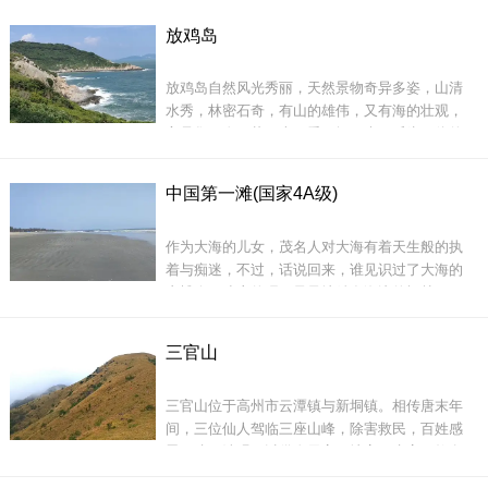
空，怪石磷峋，有一石洞面积达70多平方米，壁
放鸡岛
立如阁。
旅游区内的石根山属云开山脉粤西最高的石质山
体，海拔988米，以石的奇、
放鸡岛自然风光秀丽，天然景物奇异多姿，山清
水秀，林密石奇，有山的雄伟，又有海的壮观，
它是集：奇、壮、古、秀、阔、幽、乐为一体的
旅游景区。有一个神话故事，古时候在附近海岸
的渔村里，有一位叫柔姑的渔妇，她丈夫出远海
山腰和山下荔枝、龙眼连片成林，花繁果硕。山
中国第一滩(国家4A级)
打鱼，常年不归，不知生死，柔姑想念丈夫，茶
北根子，山南霞洞，南麓山坡蜿蜒列布，山尖上
饭不思，每当日落西山，她便摇船登上该岛，爬
可俯视电白、茂名、高州等县市，沿途景观相
作为大海的儿女，茂名人对大海有着天生般的执
上岛的最高峰，遥望浩瀚的南海，祈求丈夫平安
着与痴迷，不过，话说回来，谁见识过了大海的
归来。
广博会不迷恋的呢？呆呆地躺在海边的椰林下，
听海浪潮起潮落，沙滩上的细沙从脚趾缝涌起来
的细滑感。光是这份感觉，这片沙滩就能无声无
三官山
息地，消磨掉你一整天的时间。在茂名，最适合
这样做的地方，是中国第一滩。
三官山位于高州市云潭镇与新垌镇。相传唐末年
一日
间，三位仙人驾临三座山峰，除害救民，百姓感
恩，建三清观，以供奉天官、地官、水官，故名
&ldquo;三官山&rdquo;。山中森林蔽日、瀑布高