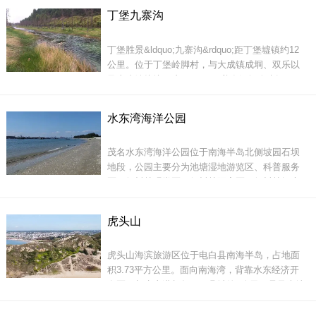
悬、奇石遍布，峡谷幽深，气候奇幻。其&ldquo;
丁堡九寨沟
三官石&rdquo;、&ldquo;龙潭飞瀑&rdquo;是山中
中国第一滩拥有很多中国第一的自豪感，大片大
著名景观；分布于海拔1000米以上山腰的万亩草
片的防护林
丁堡胜景&ldquo;九寨沟&rdquo;距丁堡墟镇约12
原连绵无际；始建于唐代的三清观遗址、冼夫人
公里。位于丁堡岭脚村，与大成镇成垌、双乐以
及东岸镇接壤，这一&ldquo;养在深闺人未识
&rdquo;的高涧深沟，长约3公里。丁堡的九寨沟
原名是&ldquo;大肚河",后来发展成为旅游景点，
水东湾海洋公园
由于其分为9个弯曲，所以改了个文雅一点的名字
&ldquo;九曲沟&rdquo;，其名字及景区内涵与川
茂名水东湾海洋公园位于南海半岛北侧坡园石坝
&ldquo;九寨沟&rdquo;有相像之处，于是人
地段，公园主要分为池塘湿地游览区、科普服务
区、红树林观赏区、红树林隔离区、红树林探索
区、旅游配套服务区等，海洋公园主入口广场作
为整个场地的标识性场地，以红树造型为基础，
虎头山
营造了一个形态优美、标志性很强的创意性入口
景观。
虎头山海滨旅游区位于电白县南海半岛，占地面
积3.73平方公里。面向南海湾，背靠水东经济开
发区，与水东港相邻，距县城约6公里。是风光毓
秀、景色迷人的水东湾省级旅游度假区的重要组
成部分。这里有理想的天然海滨浴场，海滩绵延1