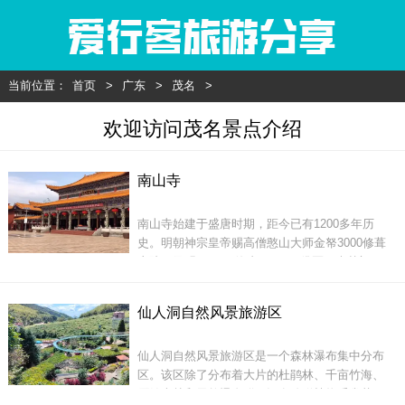
当前位置：
首页
>
广东
>
茂名
>
欢迎访问茂名景点介绍
南山寺
南山寺始建于盛唐时期，距今已有1200多年历
史。明朝神宗皇帝赐高僧憨山大师金帑3000修葺
寺院，又赐&ldquo;海印&rdquo;佛匾，光其门
楣。两广总督戴耀也曾赠题&ldquo;曹溪演法六祖
之道&rdquo;，南山寺因此声名远播。晚近以来，
仙人洞自然风景旅游区
由于种种原因，南山寺人迹凋零。为保护和弘扬
佛教历史文化，满足十方信众朝礼受教的心愿，
仙人洞自然风景旅游区是一个森林瀑布集中分布
上级政府批准扩建南山寺。南山寺得以祖庭重光
区。该区除了分布着大片的杜鹃林、千亩竹海、
原始森林和天然瀑布群，还有珍稀植物禾雀花。