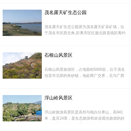
这里的杜鹃林全是野生的，花开时节，漫山红
遍，十分壮丽；千亩竹林一片翠绿，清风摇曳，
茂名露天矿生态公园
泛起碧波阵阵，令人心旷神怡。
茂名露天矿生态公园原为茂名露天矿采矿场，位
于茂名市区西北角,距离市区红旗北路直线距离约
800米,公园占地面积10.07平方公里，前身是一座
油页岩矿。2013年12月31日由茂名石化公司移交
给茂名市政府。露天矿于1958年8月破土动工，
天然瀑布群不仅密集，有的落差还达到200多米，
石根山风景区
1962年1月正式投产，至1993年1月停产，累计开
湍急的瀑布与周围的奇树异石、茫茫云海交相辉
采油页岩约1.02亿吨，生产页岩原油292万吨。
映。山
石根山风景旅游区，占地面积5000亩，位于茂名
信宜市北部的朱砂镇，地处两广交界，北与广西
岑溪水汶镇毗邻，距信宜市区32公里，洛湛铁路
信宜站仅33公里。往在建的包茂高速公路水汶出
口只有5分钟车程。与风景区擦边而过的207国
浮山岭风景区
道，与广东信宜市区和广西岑溪市区相连，交通
茂名露天矿在国家石油极其短
十分便利。
浮山岭旅游风景区是高州与电白分界山，高941
米，盘亘24里，是生态旅游和农业观光旅游的好
去处。浮山岭山清水秀，树木郁葱，泉溪清澈，
云雾镣绕，置于其间，恍若仙境。山上峭峰凌