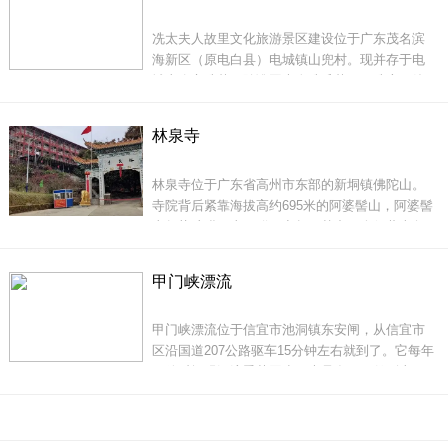
有天，两只天鹅从空
冼太夫人故里文化旅游景区建设位于广东茂名滨
海新区（原电白县）电城镇山兜村。现并存于电
城山兜之冼墓（隋谯国夫人冼氏墓）、冼庙（娘
娘庙）、冼府（故居遗址）&ldquo;三冼&rdquo;
鹿湖四周青山隐隐，翠岗连绵，山绿树绿水绿，
文物文化全国独一无二。&ldquo;冼夫人故里
湖水澄碧幽深，水天交融翠绿相映，有西湖般的
林泉寺
&rdquo;为首批全国民族团结进步教育基地，
妩媚，有太湖般的坦荡，有漓江般的透澈，有三
&ldquo;隋谯国夫人冼氏墓&rdquo;为全国重点文
峡般
林泉寺位于广东省高州市东部的新垌镇佛陀山。
物保护单位；冼夫人&ldquo;信俗&rdquo;荣列国
寺院背后紧靠海拔高约695米的阿婆髻山，阿婆髻
家非物质
山气势磅礴，山顶群石突起，其中一个似蒙古包
状的巨大圆石耸立其间，如同古时阿婆头上的发
髻，于是本地人把它称为&ldquo;阿婆髻
甲门峡漂流
&rdquo;，此山又称为&ldquo;佛髻岭&rdquo;、
&ldquo;佛陀山&rdquo;，林泉寺就座落在此山怀
甲门峡漂流位于信宜市池洞镇东安闸，从信宜市
抱之中。
区沿国道207公路驱车15分钟左右就到了。它每年
开放时间跟漂流季节同步，也是在四月份到十月
份，漂流的时间为中午12:00~14：30。