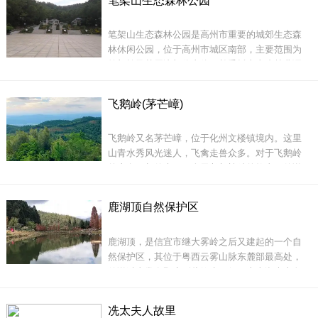
笔架山生态森林公园
念佛三昧，归心净土。及登岭东归，计行七十余
对的海拔高度，因为它的山脚下就是海面。游人
国，总一十八年，于唐玄宗开元七年入长安开悟
攀上晏镜岭面向东南的
笔架山生态森林公园是高州市重要的城郊生态森
帝心，帝赐号曰慈愍三藏，并尊为国师。于高州
林休闲公园，位于高州市城区南部，主要范围为
（即今广东茂名
笔架岭及其周边部分山体，并委托广东省林业调
查规划设计院进行规划设计，该森林公园占地
2000亩，首期投资1500万元，规划建设登山步
飞鹅岭(茅芒嶂)
道、入口广场及停车场、休息平台、标示系统及
服务建筑（厕所、小卖部）等丰富的公园配套设
飞鹅岭又名茅芒嶂，位于化州文楼镇境内。这里
施和林分改造工程等。
山青水秀风光迷人，飞禽走兽众多。对于飞鹅岭
的山名，相传来于一个天鹅与蛇精的故事。传说
在春秋战国时期，一条蛇精经过飞鹅岭时被这里
月光迷住，所以停留下来。从此，这里的一切生
鹿湖顶自然保护区
灵都遭到了毒手，植物被摧毁，动物成为蛇精的
腹中之物，就连附近的居民也难逃一劫，慢慢地
该森林公园结合
鹿湖顶，是信宜市继大雾岭之后又建起的一个自
这里就人烟稀少了。
然保护区，其位于粤西云雾山脉东麓部最高处，
传说过去常有野鹿到此饮水而得。山上湖光山色
独具韵味，湖水清澈碧透，青山起伏连绵，恰似
一颗晶莹璀璨的绿宝石，镶嵌在青山翠林间。
冼太夫人故里