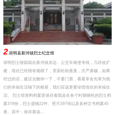
2
.
崇明县新河镇烈士纪念馆
崇明烈士陵园就在新河镇东边，公交车南堡专线，几经改扩
建，现在已经很有规模了，里面松柏葱葱，庄严肃穆，如果
经过的话，建议去瞻仰一下，不要门票，看看革命先辈为我
们的幸福生活铺下的根基，我们应该更要珍惜现在的幸福生
活。 烈士馆资料档案室保存着我县在各个时期牺牲的烈士档
案378份，烈士遗物22件、照片297张以及各种文书档案45
卷。其中：保存着该...