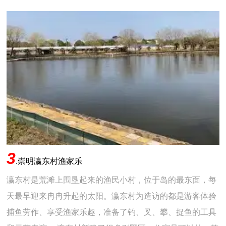
3
.
崇明瀛东村渔家乐
瀛东村是荒滩上围垦起来的渔民小村，位于岛的最东面，每
天最早迎来冉冉升起的太阳。瀛东村为造访的都是游客体验
捕鱼劳作、享受渔家乐趣，准备了钓、叉、攀、捉鱼的工具