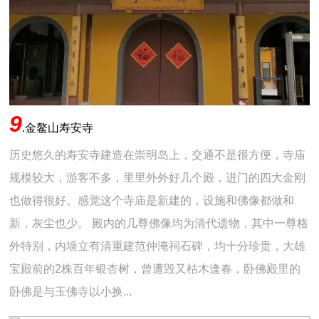
9
.
金鳌山寿安寺
历史悠久的寿安寺建造在崇明岛上，交通不是很方便，寺庙
规模较大，游客不多，里里外外好几个殿，进门的四大金刚
也做得很好。感觉这个寺庙是新建的，设施和佛像都做和
新，灰尘也少。 殿内的几尊佛像均为清代遗物，其中一尊格
外特别，内墙立有清重建范仲淹祠石碑，均十分珍贵，大雄
宝殿前的2株百年银杏树，曾遭毁又枯木逢春，卧佛殿里的
卧佛是与玉佛寺以小换...