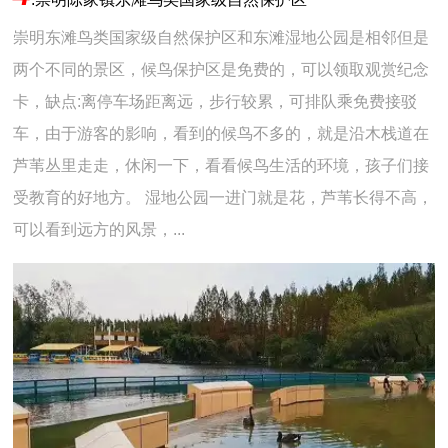
崇明东滩鸟类国家级自然保护区和东滩湿地公园是相邻但是
两个不同的景区，候鸟保护区是免费的，可以领取观赏纪念
卡，缺点:离停车场距离远，步行较累，可排队乘免费接驳
车，由于游客的影响，看到的候鸟不多的，就是沿木栈道在
芦苇丛里走走，休闲一下，看看候鸟生活的环境，孩子们接
受教育的好地方。 湿地公园一进门就是花，芦苇长得不高，
可以看到远方的风景，...